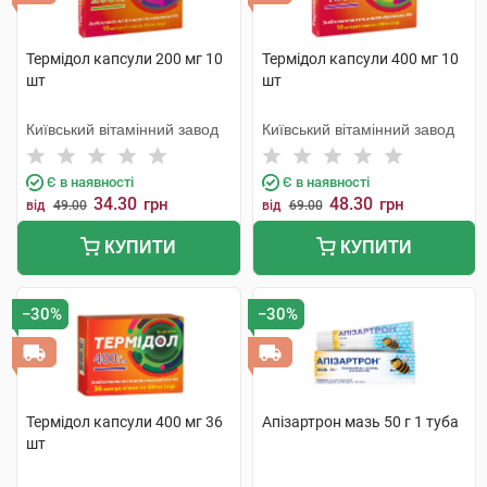
Термідол капсули 200 мг 10
Термідол капсули 400 мг 10
шт
шт
Київський вітамінний завод
Київський вітамінний завод
Є в наявності
Є в наявності
34.30
48.30
грн
грн
від
49.00
від
69.00
КУПИТИ
КУПИТИ
−30%
−30%
Термідол капсули 400 мг 36
Апізартрон мазь 50 г 1 туба
шт