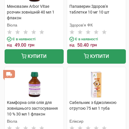
Меновазин Arbor Vitae
Папаверин Здоров'я
розчин зовнішній 40 мл 1
таблетки 10 мг 10 шт
флакон
Віола
Здоров'я ФК
Є в наявності
Є в наявності
49.00
грн
50.40
грн
від
від
КУПИТИ
КУПИТИ
Камфорна олія олія для
Сабельник з бджолиною
зовнішнього застосування
отрутою 75 мл 1 туба
10 % 30 мл 1 флакон
Віола
Еліксир