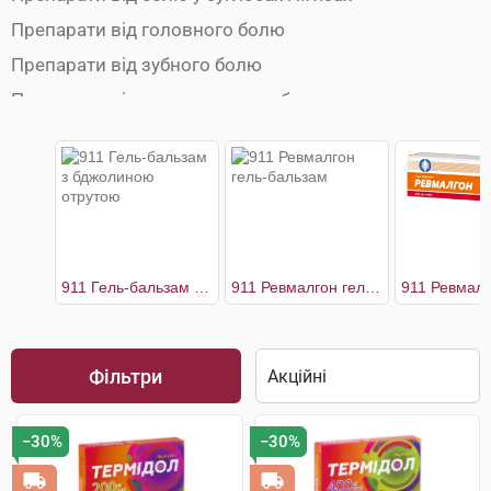
Препарати від головного болю
Препарати від зубного болю
Препарати від ментруального болю
Препарати від мігрені
Протиспазматичні препарати
911 Гель-бальзам з бджолиною отрутою
911 Ревмалгон гель-бальзам
Фільтри
−30%
−30%