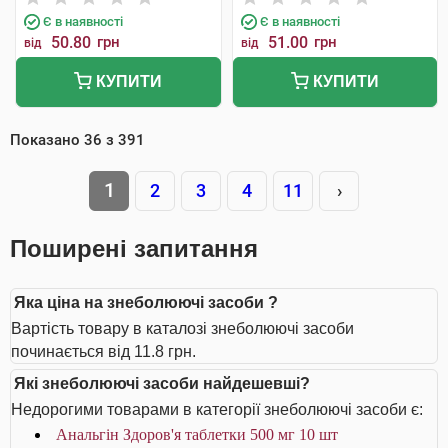
Є в наявності
Є в наявності
50.80
грн
51.00
грн
від
від
КУПИТИ
КУПИТИ
Показано
36
з
391
1
2
3
4
11
›
Поширені запитання
Яка ціна на знеболюючі засоби ?
Вартість товару в каталозі знеболюючі засоби
починається від 11.8 грн.
Які знеболюючі засоби найдешевші?
Недорогими товарами в категорії знеболюючі засоби є:
Анальгін Здоров'я таблетки 500 мг 10 шт