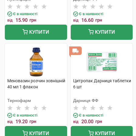
Є в наявності
Є в наявності
15.90
грн
16.60
грн
від
від
КУПИТИ
КУПИТИ
Меновазин розчин зовнішній
Цитропак Дарниця таблетки
40 мл 1 флакон
6 шт
Тернофарм
Дарниця ФФ
Є в наявності
Є в наявності
19.20
грн
20.00
грн
від
від
КУПИТИ
КУПИТИ