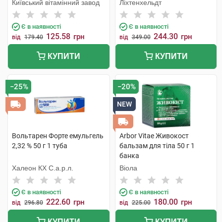
Київський вітамінний завод
Ліхтенхельдт
Є в наявності
Є в наявності
125.58
244.30
грн
грн
від
179.40
від
349.00
КУПИТИ
КУПИТИ
−25%
−20%
NEW
Вольтарен Форте емульгель
Arbor Vitae Живокост
2,32 % 50 г 1 туба
бальзам для тіла 50 г 1
банка
Халеон КХ С.а.р.л.
Віола
Є в наявності
Є в наявності
222.60
180.00
грн
грн
від
296.80
від
225.00
КУПИТИ
КУПИТИ