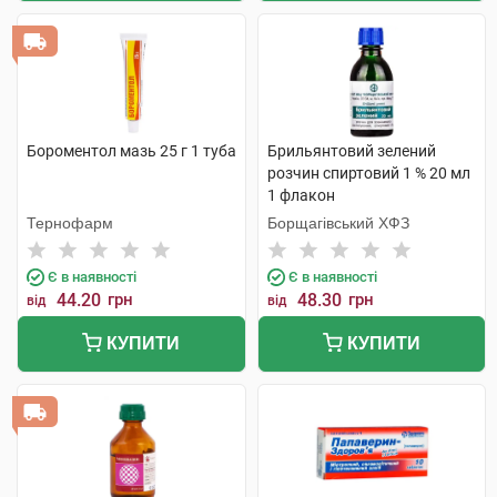
Бороментол мазь 25 г 1 туба
Брильянтовий зелений
розчин спиртовий 1 % 20 мл
1 флакон
Тернофарм
Борщагівський ХФЗ
Є в наявності
Є в наявності
44.20
грн
48.30
грн
від
від
КУПИТИ
КУПИТИ