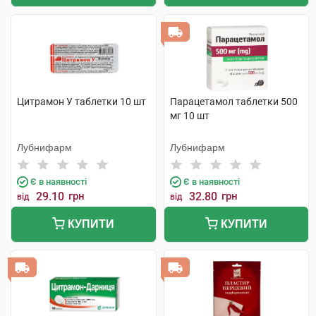
Цитрамон У таблетки 10 шт
Парацетамол таблетки 500
мг 10 шт
Лубнифарм
Лубнифарм
Є в наявності
Є в наявності
29.10
грн
32.80
грн
від
від
КУПИТИ
КУПИТИ