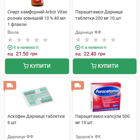
Спирт камфорний Arbor Vitae
Парацетамол Дарниця
розчин зовнішній 10 % 40 мл
таблетки 200 мг 10 шт
1 флакон
Віола
Дарниця ФФ
Є в наявності
Є в наявності
21.50
грн
22.40
грн
від
від
КУПИТИ
КУПИТИ
Аскофен Дарниця таблетки
Парацетамол капсули 500
6 шт
мг 10 шт
Дарниця ФФ
Здоров'я ФК