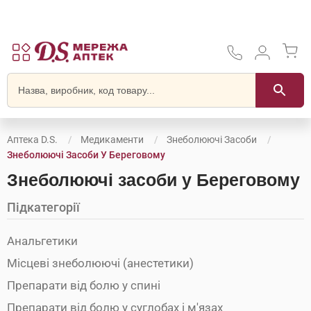
Аптека D.S.
Медикаменти
Знеболюючі Засоби
Знеболюючі Засоби У Береговому
Знеболюючі засоби у Береговому
Підкатегорії
Анальгетики
Місцеві знеболюючі (анестетики)
Препарати від болю у спині
Препарати від болю у суглобах і м'язах