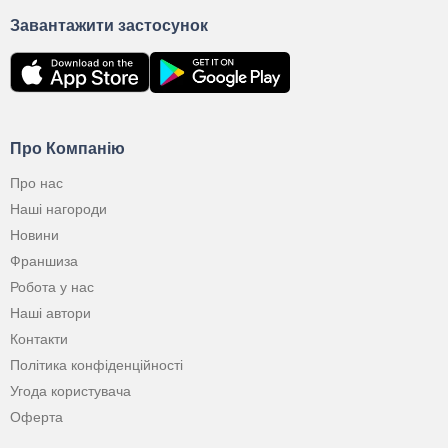
Завантажити застосунок
Про Компанію
Про нас
Наші нагороди
Новини
Франшиза
Робота у нас
Наші автори
Контакти
Політика конфіденційності
Угода користувача
Оферта