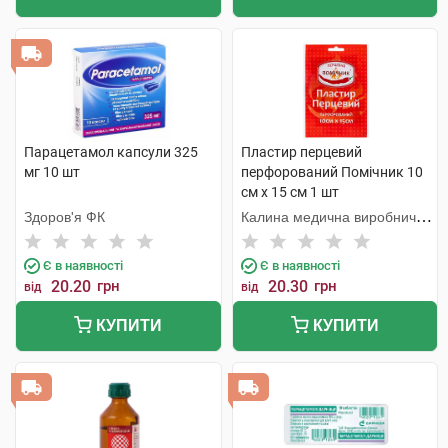
Парацетамол капсули 325
Пластир перцевий
мг 10 шт
перфорований Помічник 10
см х 15 см 1 шт
Здоров'я ФК
Калина медична виробнича
компанія
Є в наявності
Є в наявності
20.20
грн
20.30
грн
від
від
КУПИТИ
КУПИТИ