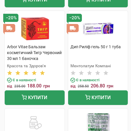
−20%
−20%
Arbor Vitae Бальзам
Дип Риліф гель 50 г 1 туба
косметичний Тигр Червоний
30 мл 1 баночка
Красота та Здоров'я
Ментолатум Компані
Є в наявності
Є в наявності
188.00
206.80
грн
грн
від
235.00
від
258.50
КУПИТИ
КУПИТИ