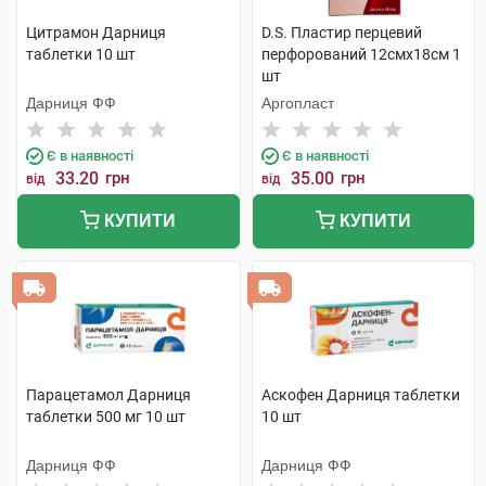
Цитрамон Дарниця
D.S. Пластир перцевий
таблетки 10 шт
перфорований 12смх18см 1
шт
Дарниця ФФ
Аргопласт
Є в наявності
Є в наявності
33.20
грн
35.00
грн
від
від
КУПИТИ
КУПИТИ
Парацетамол Дарниця
Аскофен Дарниця таблетки
таблетки 500 мг 10 шт
10 шт
Дарниця ФФ
Дарниця ФФ