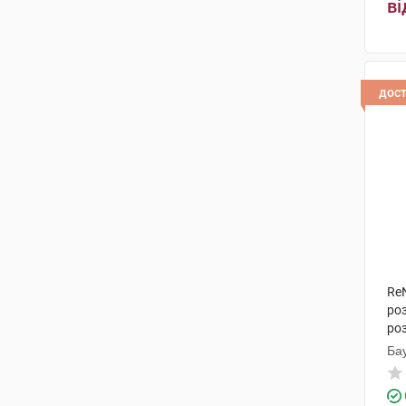
ві
дос
Re
ро
ро
Ба