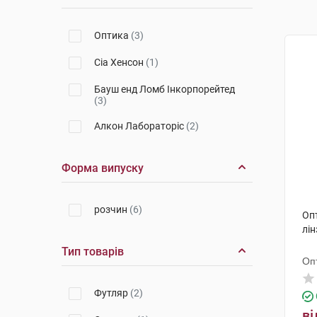
Оптика
(3)
Сіа Хенсон
(1)
Бауш енд Ломб Інкорпорейтед
(3)
Алкон Лабораторіс
(2)
Форма випуску
розчин
(6)
Оп
лін
Тип товарів
Оп
Футляр
(2)
ві