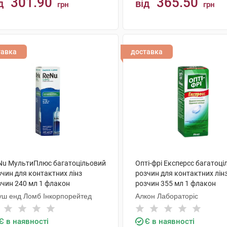
301.90
365.50
д
від
грн
грн
КУПИТИ
КУПИТИ
тавка
доставка
Nu МультиПлюс багатоцільовий
Опті-фрі Експерсс багатоц
зчин для контактних лінз
розчин для контактних лін
зчин 240 мл 1 флакон
розчин 355 мл 1 флакон
уш енд Ломб Інкорпорейтед
Алкон Лабораторіс
Є в наявності
Є в наявності