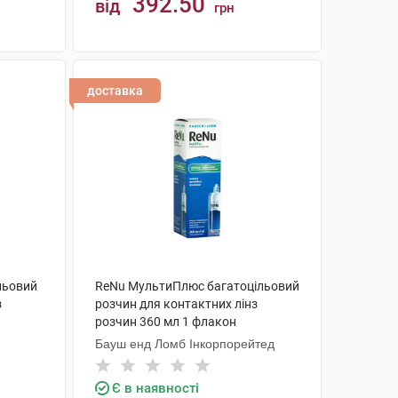
392.50
від
грн
КУПИТИ
доставка
ільовий
ReNu МультиПлюс багатоцільовий
з
розчин для контактних лінз
розчин 360 мл 1 флакон
Бауш енд Ломб Інкорпорейтед
Є в наявності