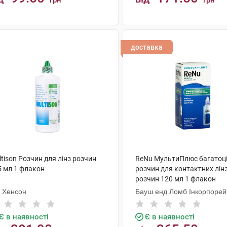
грн
грн
КУПИТИ
КУПИТИ
доставка
tison Розчин для лінз розчин
ReNu МультиПлюс багатоц
5 мл 1 флакон
розчин для контактних лін
розчин 120 мл 1 флакон
а Хенсон
Бауш енд Ломб Інкорпорей
Є в наявності
Є в наявності