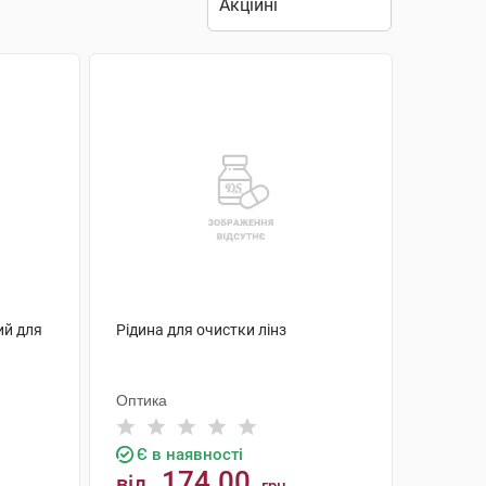
ий для
Рідина для очистки лінз
Оптика
Є в наявності
174.00
від