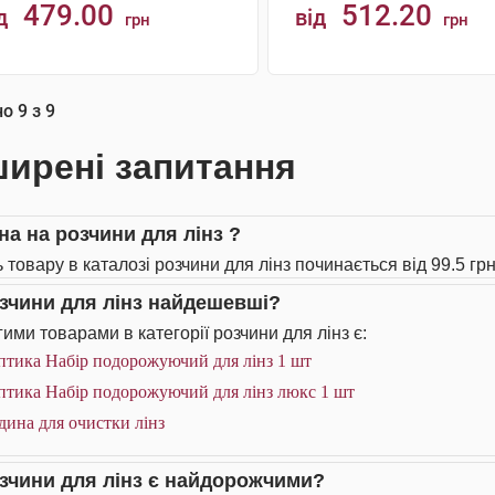
479.00
512.20
д
від
грн
грн
КУПИТИ
КУПИТИ
но
9
з
9
ирені запитання
на на розчини для лінз ?
 товару в каталозі розчини для лінз починається від 99.5 грн
озчини для лінз найдешевші?
ими товарами в категорії розчини для лінз є:
птика Набір подорожуючий для лінз 1 шт
птика Набір подорожуючий для лінз люкс 1 шт
дина для очистки лінз
озчини для лінз є найдорожчими?