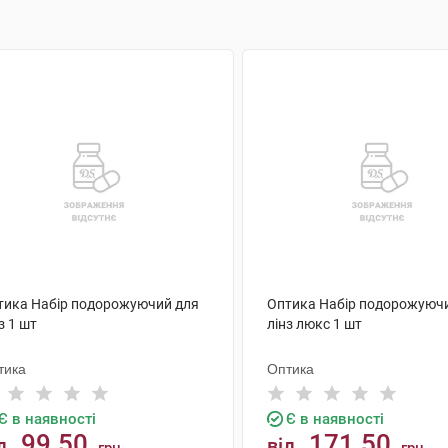
тика Набір подорожуючий для
Оптика Набір подорожуюч
з 1 шт
лінз люкс 1 шт
тика
Оптика
Є в наявності
Є в наявності
99.50
171.50
д
від