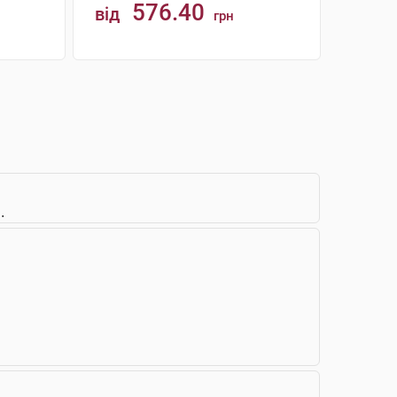
576.40
від
грн
КУПИТИ
.