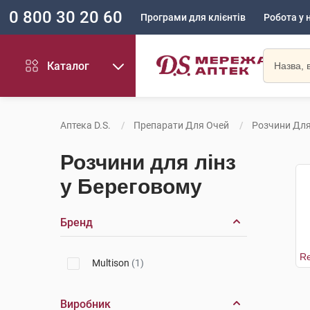
0 800 30 20 60
Програми для клієнтів
Робота у 
Каталог
Аптека D.S.
Препарати Для Очей
Розчини Для
Розчини для лінз
у Береговому
Бренд
Multison
(1)
Виробник