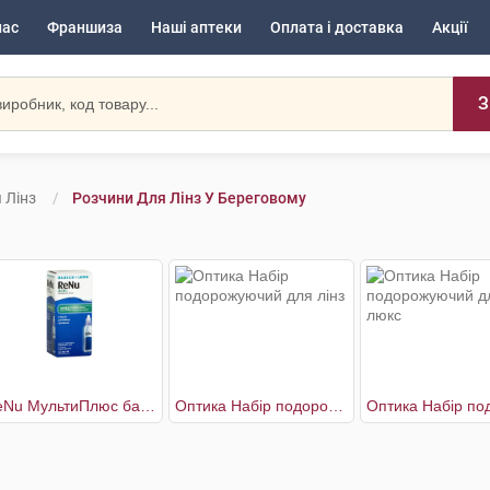
нас
Франшиза
Наші аптеки
Оплата і доставка
Акції
З
 Лінз
Розчини Для Лінз У Береговому
ReNu МультиПлюс багатоцільовий розчин для контактних лінз
Оптика Набір подорожуючий для лінз