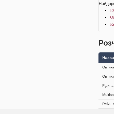
Найдоро
R
Оп
R
Розч
Назва
Оптика
Оптика
Рідина
Multis
ReNu М