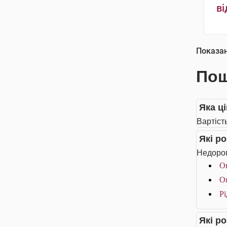
ві
Показа
Пош
Яка ці
Вартість
Які р
Недорог
О
О
Рі
Які р