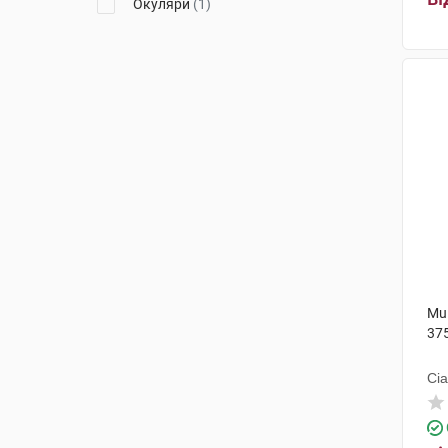
Окуляри
(1)
Mul
37
Сі