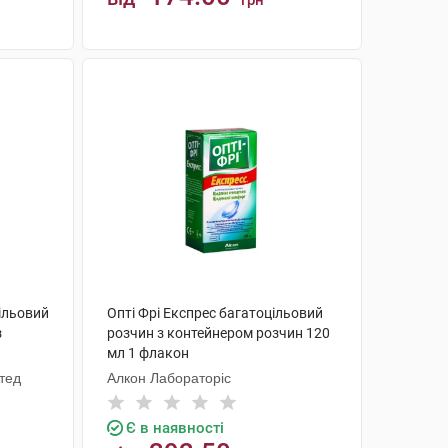
грн
КУПИТИ
ільовий
Опті Фрі Експрес багатоцільовий
з
розчин з контейнером розчин 120
мл 1 флакон
тед
Алкон Лабораторіс
Є в наявності