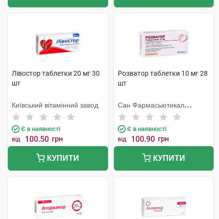
Лівостор таблетки 20 мг 30
Розватор таблетки 10 мг 28
шт
шт
Київський вітамінний завод
Сан Фармасьютикал
Індастріз
Є в наявності
Є в наявності
100.50
грн
100.90
грн
від
від
КУПИТИ
КУПИТИ