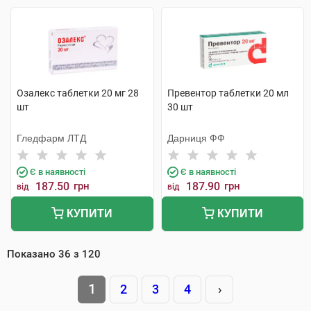
Озалекс таблетки 20 мг 28
Превентор таблетки 20 мл
шт
30 шт
Гледфарм ЛТД
Дарниця ФФ
Є в наявності
Є в наявності
187.50
грн
187.90
грн
від
від
КУПИТИ
КУПИТИ
Показано
36
з
120
1
2
3
4
›