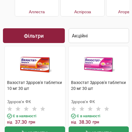
Аллеста
Аспіроза
Аторва
Фільтри
Вазостат Здоров'я таблетки
Вазостат Здоров'я таблетки
10 мг 30 шт
20 мг 30 шт
Здоров'я ФК
Здоров'я ФК
Є в наявності
Є в наявності
37.30
грн
38.30
грн
від
від