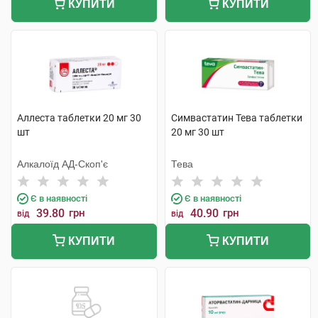
КУПИТИ
КУПИТИ
Аллеста таблетки 20 мг 30
Симвастатин Тева таблетки
шт
20 мг 30 шт
Алкалоїд АД-Скоп'є
Тева
Є в наявності
Є в наявності
39.80
грн
40.90
грн
від
від
КУПИТИ
КУПИТИ