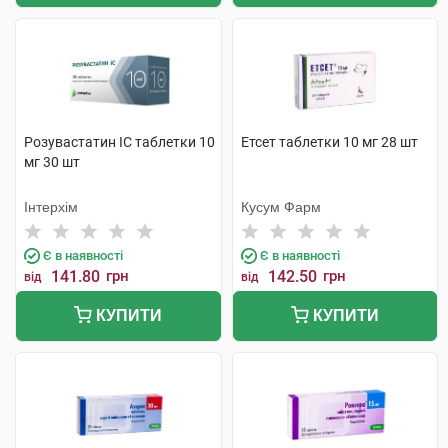
Розувастатин ІС таблетки 10
Етсет таблетки 10 мг 28 шт
мг 30 шт
Інтерхім
Кусум Фарм
Є в наявності
Є в наявності
141.80
грн
142.50
грн
від
від
КУПИТИ
КУПИТИ