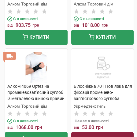
універсальний 1 шт
Алком Торговий дім
Алком Торговий дім
Є в наявності
Є в наявності
903.75
грн
1018.00
грн
від
від
КУПИТИ
КУПИТИ
Алком 4069 Ортез на
Білосніжка 701 Пов`язка для
променевозап'ясний суглоб
фіксації променево-
із металевою шиною правий
зап`ясткового суглоба
універсальний 1 шт
розмір 1 (15-16 см) 1 шт
Алком Торговий дім
Укрмедтекстиль
Є в наявності
Немає в наявності
1068.00
грн
53.00
грн
від
від