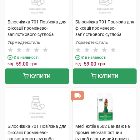
Білосніжка 701 Пов'язка для
Білосніжка 701 Пов'язка для
фіксації променево-
фіксації променево-
зап'ясткового суглоба
зап'ясткового суглоба
розмір 2 (17-18см) 1 шт
розмір 3 (19-20см) 1 шт
Укрмедтекстиль
Укрмедтекстиль
Є в наявності
Є в наявності
59.00
грн
59.00
грн
від
від
КУПИТИ
КУПИТИ
Білосніжка 701 Пов'язка для
MedTextile 8502 Бандаж на
фіксації променево-
променево-зап`ястний
зап'ясткового суглоба
суглоб еластичний розмір