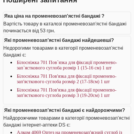
Яка ціна на променевозап'ястні бандажі ?
Вартість товару в каталозі променевозап'ястні бандажі
починається від 53 грн.
Які променевозап'ястні бандажі найдешевші?
Недорогими товарами в категорії променевозап'ястні
бандажі є:
Білосніжка 701 Пов`язка для фіксації променево-
зап`ясткового суглоба розмір 1 (15-16 см) 1 шт
Білосніжка 701 Пов'язка для фіксації променево-
зап'ясткового суглоба розмір 2 (17-18см) 1 шт
Білосніжка 701 Пов'язка для фіксації променево-
зап'ясткового суглоба розмір 3 (19-20см) 1 шт
Які променевозап'ястні бандажі є найдорожчими?
Найдорожчими товарами в категорії променевозап'ястні
бандажі інтернет-аптеки DS є:
Алком 4069 Ортез на променевозап'ясний суглоб із