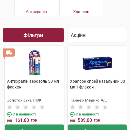
Антихрапін
Храпсон
Фільтри
Антихрапін аерозоль 30 мл 1
Храпсон спрей назальний 30
флакон
мл 1 флакон
Золотоніська ПКФ
Таннер Медико А/С
Є в наявності
Є в наявності
161.60
грн
589.00
грн
від
від