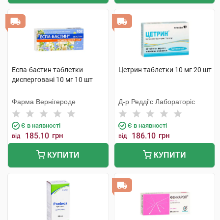
Еспа-бастин таблетки
Цетрин таблетки 10 мг 20 шт
дисперговані 10 мг 10 шт
Фарма Вернігероде
Д-р Редді'с Лабораторіс
Є в наявності
Є в наявності
185.10
грн
186.10
грн
від
від
КУПИТИ
КУПИТИ