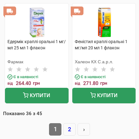
Едермік краплі оральні 1 мг/
Феністил краплі оральні 1
мл 25 мл 1 флакон
мг/мл 20 мл 1 флакон
Фармак
Халеон КХ С.а.р.л.
Є в наявності
Є в наявності
264.40
грн
271.80
грн
від
від
КУПИТИ
КУПИТИ
Показано
36
з
45
1
2
›