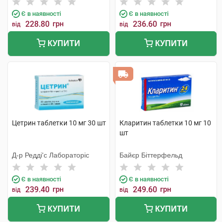
Є в наявності
Є в наявності
228.80
грн
236.60
грн
від
від
КУПИТИ
КУПИТИ
Цетрин таблетки 10 мг 30 шт
Кларитин таблетки 10 мг 10
шт
Д-р Редді'с Лабораторіс
Байєр Біттерфельд
Є в наявності
Є в наявності
239.40
грн
249.60
грн
від
від
КУПИТИ
КУПИТИ