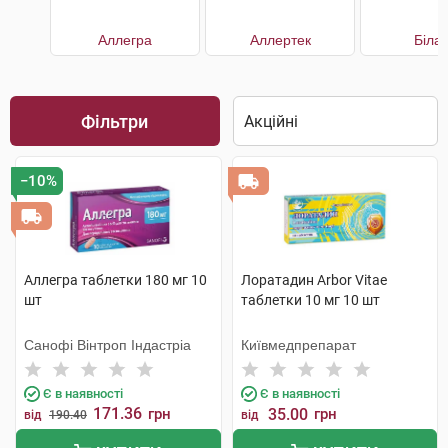
Аллегра
Аллертек
Білаг
Фільтри
−10%
Аллегра таблетки 180 мг 10
Лоратадин Arbor Vitae
шт
таблетки 10 мг 10 шт
Санофі Вінтроп Індастріа
Київмедпрепарат
Є в наявності
Є в наявності
171.36
грн
35.00
грн
від
190.40
від