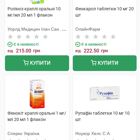
Роліноз краплі оральні 10
Фенкарол таблетки 10 мг 20
мг/мл 20 мл 1 флакон
шт
Уорлд Медицин Ілач Сан. Ве
ОлайнФарм
Тідж
Є в наявності
Є в наявності
215.00
грн
222.50
грн
від
від
КУПИТИ
КУПИТИ
Фенокіт краплі оральні 1 мг/
Рупафін таблетки 10 мг 10
мл 20 мл 1 флакон
шт
Сперко Україна
Ноукор Хелс С.А.