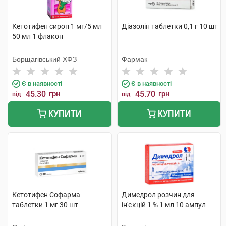
Кетотифен сироп 1 мг/5 мл
Діазолін таблетки 0,1 г 10 шт
50 мл 1 флакон
Борщагівський ХФЗ
Фармак
Є в наявності
Є в наявності
45.30
грн
45.70
грн
від
від
КУПИТИ
КУПИТИ
Кетотифен Софарма
Димедрол розчин для
таблетки 1 мг 30 шт
ін'єкцій 1 % 1 мл 10 ампул