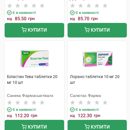
Є в наявності
Є в наявності
85.50
грн
85.70
грн
від
від
КУПИТИ
КУПИТИ
Біластин Тева таблетки 20
Лорано таблетки 10 мг 20
мг 10 шт
шт
Санека Фармасьютікалз
Салютас Фарма
Є в наявності
Є в наявності
112.20
грн
122.30
грн
від
від
КУПИТИ
КУПИТИ