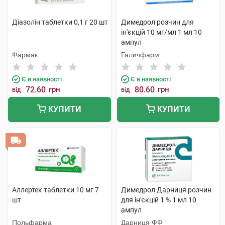
Діазолін таблетки 0,1 г 20 шт
Димедрол розчин для
ін'єкцій 10 мг/мл 1 мл 10
ампул
Фармак
Галичфарм
Є в наявності
Є в наявності
72.60
грн
80.60
грн
від
від
КУПИТИ
КУПИТИ
Аллертек таблетки 10 мг 7
Димедрол Дарниця розчин
шт
для ін'єкцій 1 % 1 мл 10
ампул
Польфарма
Дарниця ФФ