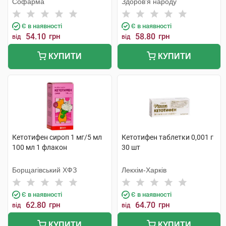
Софарма
Здоров'я народу
Є в наявності
Є в наявності
54.10
грн
58.80
грн
від
від
КУПИТИ
КУПИТИ
Кетотифен сироп 1 мг/5 мл
Кетотифен таблетки 0,001 г
100 мл 1 флакон
30 шт
Борщагівський ХФЗ
Лекхім-Харків
Є в наявності
Є в наявності
62.80
грн
64.70
грн
від
від
КУПИТИ
КУПИТИ