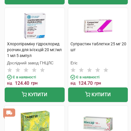
Хлоропіраміну гідрохлорид
Супрастин таблетки 25 мг 20
розчин для ін'єкцій 20 мг/мл
шт
1 мл 5 ампул
Дослідний завод ГНЦЛС
Егіс
Є в наявності
Є в наявності
124.40
грн
124.70
грн
від
від
КУПИТИ
КУПИТИ