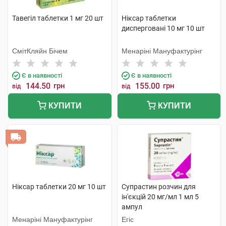
Тавегіл таблетки 1 мг 20 шт
Ніксар таблетки
дисперговані 10 мг 10 шт
СмітКляйн Бічем
Менаріні Мануфактурінг
Є в наявності
Є в наявності
144.50
грн
155.00
грн
від
від
КУПИТИ
КУПИТИ
Ніксар таблетки 20 мг 10 шт
Супрастин розчин для
ін'єкцій 20 мг/мл 1 мл 5
ампул
Менаріні Мануфактурінг
Егіс