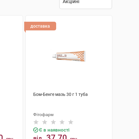
доставка
Бом-Бенге мазь 30 г 1 туба
Фітофарм
Є в наявності
0
37.70
від