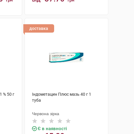
грн
грн
КУПИТИ
доставка
 % 50 г
Індометацин Плюс мазь 40 г 1
туба
Червона зірка
Є в наявності