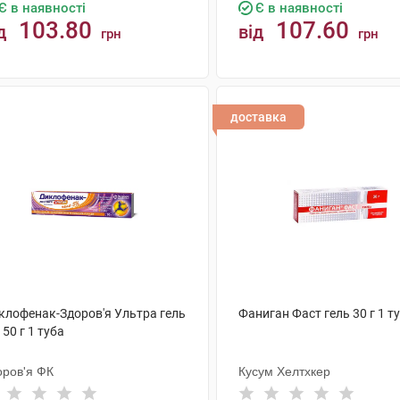
Є в наявності
Є в наявності
103.80
107.60
д
від
грн
грн
КУПИТИ
КУПИТИ
доставка
клофенак-Здоров'я Ультра гель
Фаниган Фаст гель 30 г 1 т
 50 г 1 туба
оров'я ФК
Кусум Хелтхкер