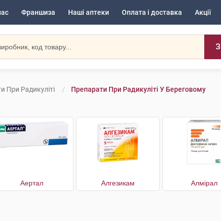
нас
Франшиза
Наші аптеки
Оплата і доставка
Акції
З
и При Радикуліті
Препарати При Радикуліті У Береговому
Аертал
Алгезикам
Алмірал