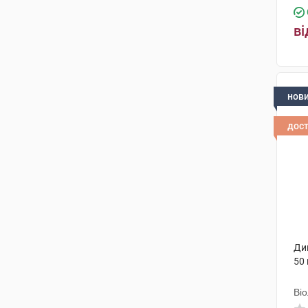
ві
нов
дос
Дик
50 
Ві