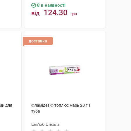
Є в наявності
124.30
від
грн
КУПИТИ
доставка
ин для
Фламідез Фітоплюс мазь 20 г 1
туба
Енк'юб Етікалз