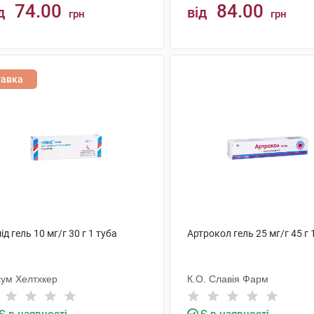
74.00
84.00
д
від
грн
грн
КУПИТИ
КУПИТИ
тавка
ід гель 10 мг/г 30 г 1 туба
Артрокол гель 25 мг/г 45 г 
сум Хелтхкер
К.О. Славія Фарм