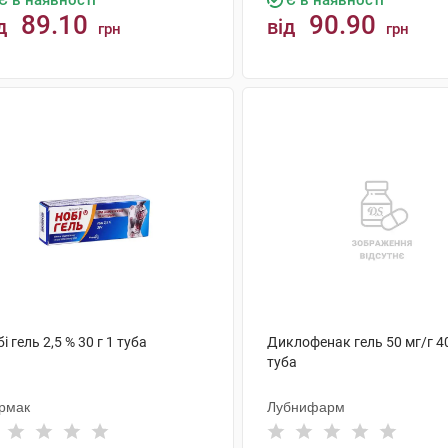
Є в наявності
Є в наявності
89.10
90.90
д
від
грн
грн
КУПИТИ
КУПИТИ
і гель 2,5 % 30 г 1 туба
Диклофенак гель 50 мг/г 40
туба
рмак
Лубнифарм