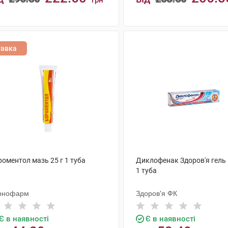
грн
КУПИТИ
КУПИТИ
тавка
оментол мазь 25 г 1 туба
Диклофенак Здоров'я гель 1
1 туба
рнофарм
Здоров'я ФК
Є в наявності
Є в наявності