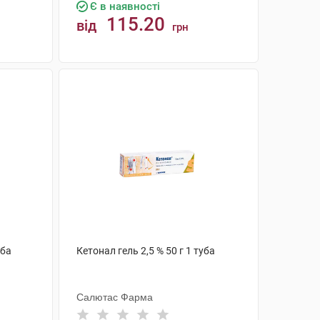
Є в наявності
115.20
від
грн
КУПИТИ
уба
Кетонал гель 2,5 % 50 г 1 туба
Салютас Фарма