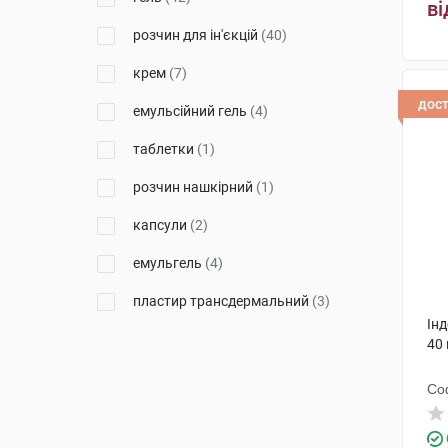
ві
Емамі
(1)
розчин для ін'єкцій
(40)
Ментолатум Компані
(3)
крем
(7)
Хемофарм
(1)
дос
емульсійний гель
(4)
Менаріні Мануфактурінг
(3)
таблетки
(1)
Дельта Медікел Промоушнз
(5)
розчин нашкірний
(1)
Меркле
(12)
капсули
(2)
Ідол Ілач Долум Санаї ве
емульгель
(4)
Тіджарет
(1)
пластир трансдермальний
(3)
Фармекс Груп
(2)
Ін
пластир
(3)
Гедеон Ріхтер
(2)
40 
ліофілізат для розчину для
ДКП Фармацевтична фабрика
Со
ін'єкцій
(4)
(1)
порошок для ін'єкцій
(2)
Демо Са Фармасьютикал