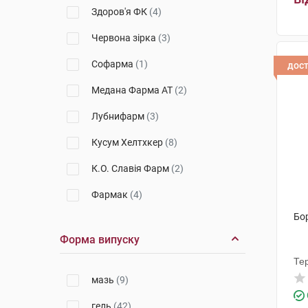
Здоров'я ФК
(4)
Червона зірка
(3)
Софарма
(1)
дос
Медана Фарма АТ
(2)
Лубнифарм
(3)
Кусум Хелтхкер
(8)
К.О. Славія Фарм
(2)
Фармак
(4)
Бор
Салютас Фарма
(6)
Форма випуску
Віола
(1)
Те
Дарниця ФФ
(4)
мазь
(9)
Енк'юб Етікалз
(3)
гель
(42)