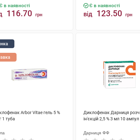
Є в наявності
Є в наявності
116.70
123.50
д
від
грн
грн
КУПИТИ
КУПИТИ
инка
тавка
лофенак Arbor Vitae гель 5 %
Диклофенак Дарниця розч
г 1 туба
ін'єкцій 2,5 % 3 мл 10 ампул
ола
Дарниця ФФ