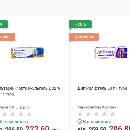
%
−20%
тавка
доставка
льтарен Форте емульгель 2,32 %
Дип Риліф гель 50 г 1 туба
г 1 туба
еон КХ С.а.р.л.
Ментолатум Компані
Є в наявності
Є в наявності
222.60
206.8
д
296.80
від
258.50