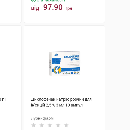
Є в наявності
97.90
від
грн
КУПИТИ
 г 1
Диклофенак натрію розчин для
ін'єкцій 2,5 % 3 мл 10 ампул
Лубнифарм