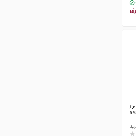
Житомирська ФФ
(1)
ві
Парма Продакт Кфт.
(1)
Чарлі ПП
(1)
Ромфарм Компані
(3)
Такеда Австрія
(1)
Органон Хейст
(1)
Ди
5 %
Зд