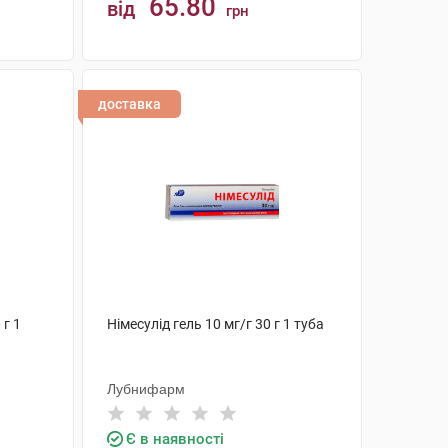
65.80
від
грн
КУПИТИ
доставка
 г 1
Німесулід гель 10 мг/г 30 г 1 туба
Лубнифарм
Є в наявності