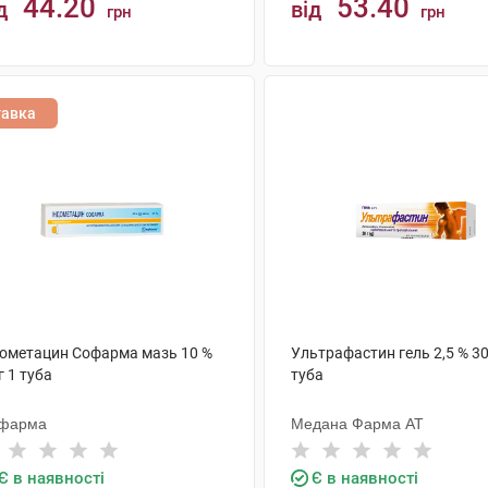
44.20
53.40
д
від
грн
грн
КУПИТИ
КУПИТИ
тавка
дометацин Софарма мазь 10 %
Ультрафастин гель 2,5 % 30
г 1 туба
туба
фарма
Медана Фарма АТ
Є в наявності
Є в наявності