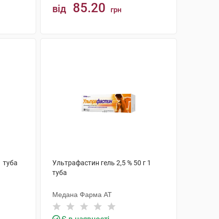
85.20
від
грн
КУПИТИ
1 туба
Ультрафастин гель 2,5 % 50 г 1
туба
Медана Фарма АТ