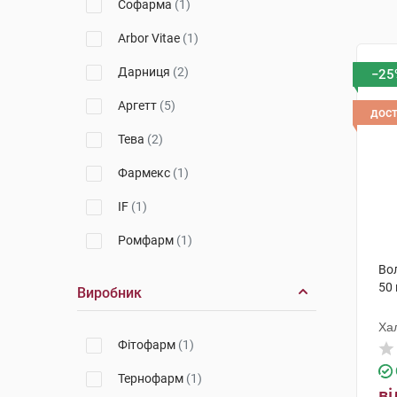
Софарма
(1)
Arbor Vitae
(1)
Дарниця
(2)
−25
Аргетт
(5)
дос
Тева
(2)
Фармекс
(1)
IF
(1)
Ромфарм
(1)
Во
50 
Виробник
Хал
Фітофарм
(1)
Тернофарм
(1)
ві