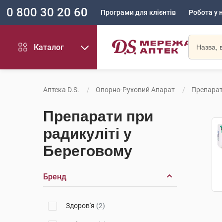
0 800 30 20 60
Програми для клієнтів
Робота у 
Каталог
Аптека D.S.
Опорно-Руховий Апарат
Препарат
Препарати при
радикуліті у
Береговому
Бренд
Здоров'я
(2)