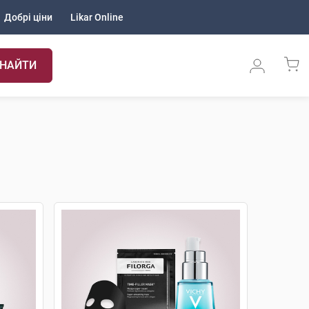
Добрі ціни
Likar Online
НАЙТИ