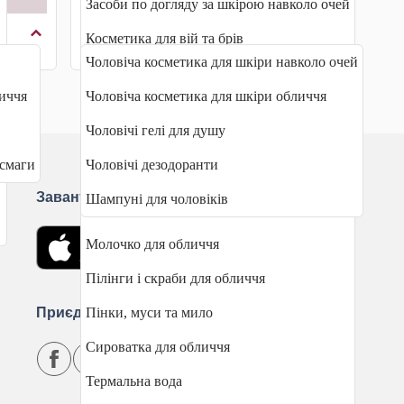
Засоби по догляду за шкірою навколо очей
Чоловіча косметика
Косметика для вій та брів
Чоловіча косметика для шкіри навколо очей
Косметика по догляду за губами
иччя
Чоловіча косметика для шкіри обличчя
Креми для обличчя
Чоловічі гелі для душу
Маски для обличчя
асмаги
Чоловічі дезодоранти
Масло для обличчя
Завантажити застосунок
Шампуні для чоловіків
Міцелярна вода
Молочко для обличчя
Пілінги і скраби для обличчя
Приєднуйтесь
Пінки, муси та мило
Сироватка для обличчя
Термальна вода