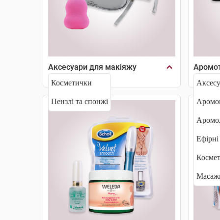
Аксесуари для макіяжу
Аромот
Косметички
Аксесу
Пензлі та спонжі
Аромок
Аромо
Ефірні 
Космет
Масажн