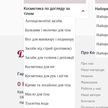
Косметика по догляду за
Набори
тілом
Набори
Антицелюлітні засоби
Набори
Бальзами і молочко для тіла
Набори
Все для манікюру і педикюру
Набори
Засоби від стрий (розтяжок)
Про Компані
Набори
Засоби для гоління і депіляції
Про нас
Косметика для ніг
Наші нагороди
Гаряча лінія
Косметика для рук і нігтів
Новини
Франшиза
0 800 30 20 60
Креми та лосьйони для тіла
Робота у нас
Будні:
9:00 - 20:00
Масло для тіла
Наші автори
Сб:
8:00 - 21:00
Контакти
Нд:
10:00 - 20:00
Туалетна вода
Політика конфіде