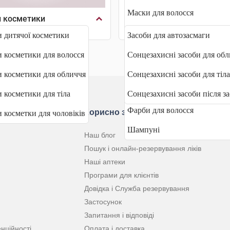
Маски для волосся
 косметики
Сонцезахисні засоби
Олії для волосся
 дитячої косметики
Засоби для автозасмаги
Сироватки для волосся
 косметики для волосся
Сонцезахисні засоби для обл
Спреї для волосся
 косметики для обличчя
Сонцезахисні засоби для тіла
Сухі шампуні
 косметики для тіла
Сонцезахисні засоби після з
Фарби для волосся
ю
Корисно знати
 косметки для чоловіків
Шампуні
Наш блог
Пошук і онлайн-резервування ліків
Наші аптеки
Програми для клієнтів
Довідка і Служба резервування
Застосунок
Запитання і відповіді
нційності
Оплата і доставка