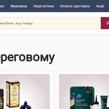
нас
Франшиза
Наші аптеки
Оплата і доставка
Акції
З
ереговому