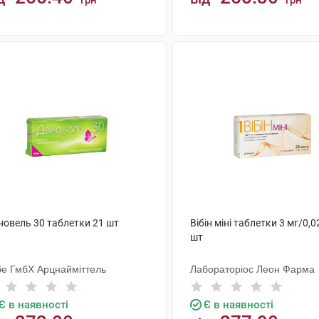
грн
грн
КУПИТИ
КУПИТИ
новель 30 таблетки 21 шт
Вібін міні таблетки 3 мг/0,0
шт
бе ГмбХ Арцнайміттель
Лабораторіос Леон Фарма
Є в наявності
Є в наявності