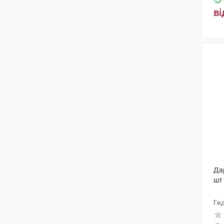
ві
Дар
шт
Ге