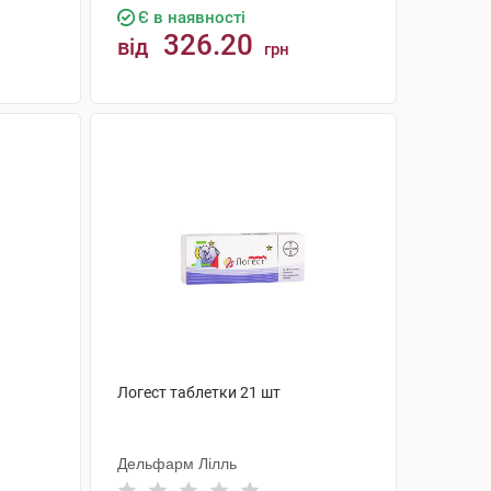
Є в наявності
326.20
від
грн
КУПИТИ
Логест таблетки 21 шт
Дельфарм Лілль