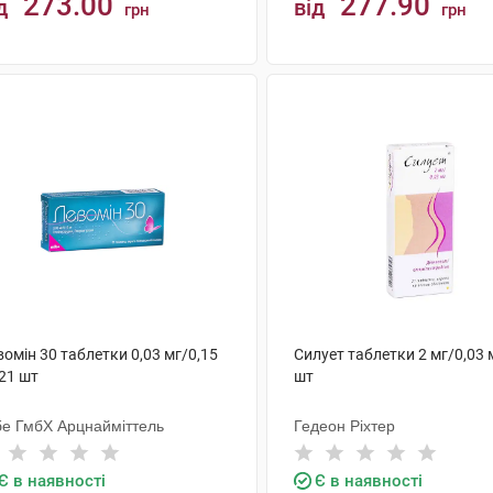
273.00
277.90
д
від
грн
грн
КУПИТИ
КУПИТИ
омін 30 таблетки 0,03 мг/0,15
Силует таблетки 2 мг/0,03 
21 шт
шт
бе ГмбХ Арцнайміттель
Гедеон Ріхтер
Є в наявності
Є в наявності