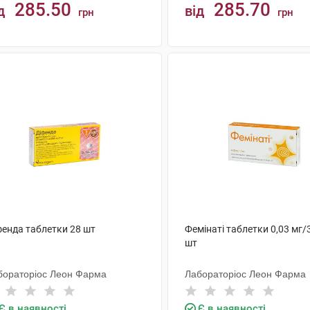
285.50
285.70
д
від
грн
грн
КУПИТИ
КУПИТИ
фенда таблетки 28 шт
Фемінаті таблетки 0,03 мг/
шт
бораторіос Леон Фарма
Лабораторіос Леон Фарма
Є в наявності
Є в наявності