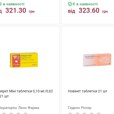
Є в наявності
Є в наявності
321.30
323.60
д
від
грн
грн
КУПИТИ
КУПИТИ
ерет Міні таблетки 0,10 мг/0,02
Новінет таблетки 21 шт
21 шт
бораторіос Леон Фарма
Гедеон Ріхтер