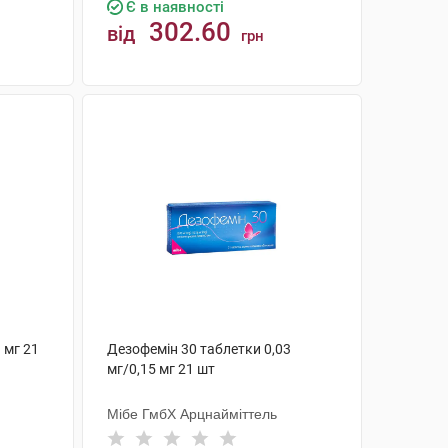
Є в наявності
302.60
від
грн
КУПИТИ
 мг 21
Дезофемін 30 таблетки 0,03
мг/0,15 мг 21 шт
Мібе ГмбХ Арцнайміттель