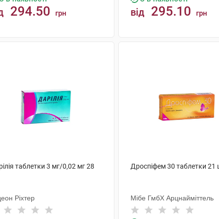
294.50
295.10
д
від
грн
грн
КУПИТИ
КУПИТИ
ілія таблетки 3 мг/0,02 мг 28
Дроспіфем 30 таблетки 21 
деон Ріхтер
Мібе ГмбХ Арцнайміттель