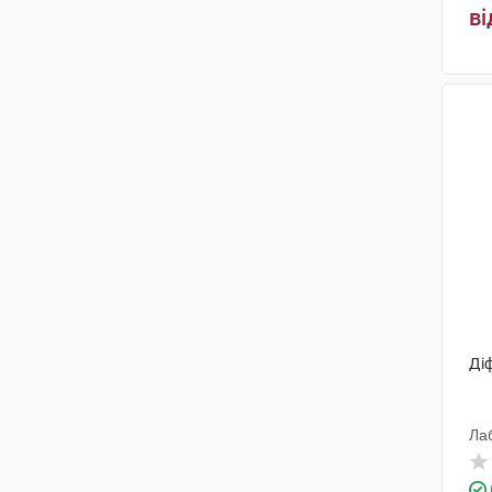
ві
Ді
Ла