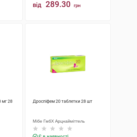
289.30
від
грн
КУПИТИ
3 мг 28
Дроспіфем 20 таблетки 28 шт
Мібе ГмбХ Арцнайміттель
Є в наявності