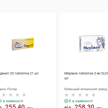
динет 20 таблетки 21 шт
Меріжен таблетки 3 мг/0,03
шт
деон Ріхтер
Київський вітамінний завод
Є в наявності
Є в наявності
255.40
258.30
д
від