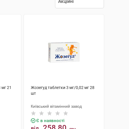
 мг 21
Жозегуд таблетки 3 мг/0,02 мг 28
шт
Київський вітамінний завод
Є в наявності
258.80
від