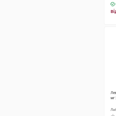
ві
Лев
мг 
Ла