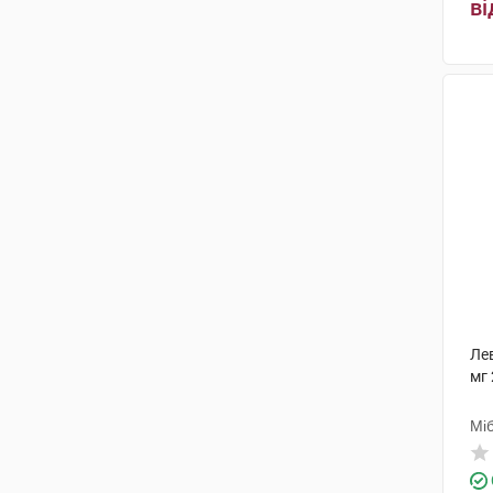
ві
Лев
мг 
Мі