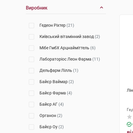
Виробник
Гедеон Ріхтер
(21)
Київський вітамінний завод
(2)
Мібе ГмбХ Арцнайміттель
(6)
Лабораторіос Леон Фарма
(11)
Дельфарм Лілль
(1)
Байєр Ваймар
(2)
Лін
Байєр Фарма
(4)
Байєр АГ
(4)
Ге
Органон
(2)
Байєр Оу
(2)
ві