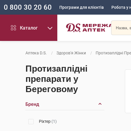
0 800 30 20 60
Програми для клієнтів
Робота у 
Каталог
Аптека D.S.
Здоров'я Жінки
Протизаплідні Пр
Протизаплідні
препарати у
Береговому
Бренд
Ріхтер
(1)