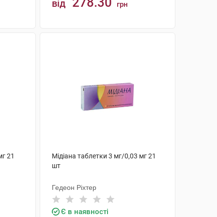
278.30
від
грн
КУПИТИ
мг 21
Мiдіана таблетки 3 мг/0,03 мг 21
шт
Гедеон Ріхтер
Є в наявності