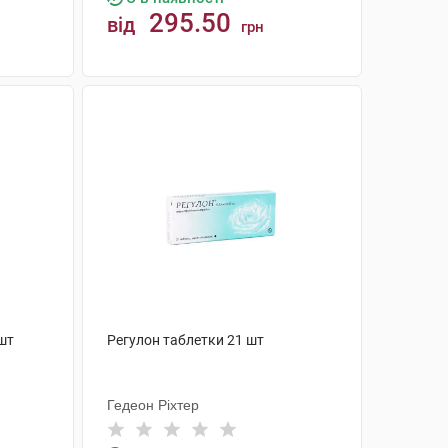
295.50
від
грн
КУПИТИ
шт
Регулон таблетки 21 шт
Гедеон Ріхтер