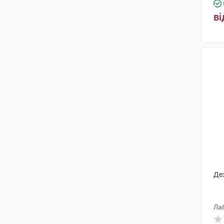
ві
Дез
Ла