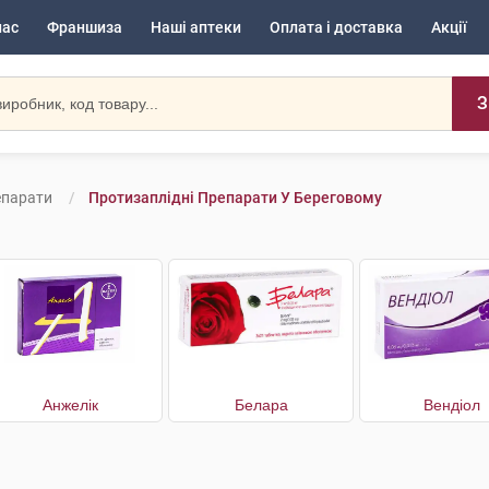
нас
Франшиза
Наші аптеки
Оплата і доставка
Акції
З
епарати
Протизаплідні Препарати У Береговому
Анжелік
Белара
Вендіол