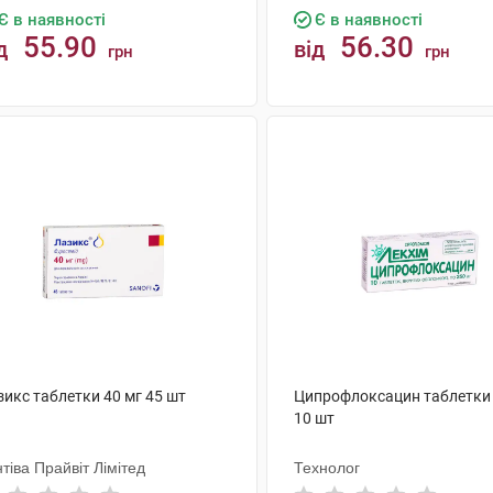
Є в наявності
Є в наявності
55.90
56.30
д
від
грн
грн
КУПИТИ
КУПИТИ
зикс таблетки 40 мг 45 шт
Ципрофлоксацин таблетки 
10 шт
тіва Прайвіт Лімітед
Технолог