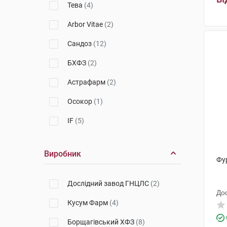
Тева
(4)
Arbor Vitae
(2)
Сандоз
(12)
БХФЗ
(2)
Астрафарм
(2)
Осокор
(1)
IF
(5)
Лубнифарм
(1)
Виробник
Solgar
(1)
Фу
Фармак
(1)
Дослідний завод ГНЦЛС
(2)
До
Віста
(1)
Кусум Фарм
(4)
Борщагівський ХФЗ
(8)