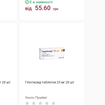
Є в наявності
55.60
від
грн
КУПИТИ
г 20 шт
Гіпотіазид таблетки 25 мг 20 шт
Хіноїн Прайвіт