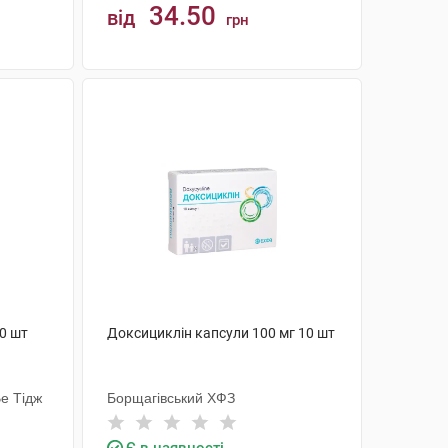
34.50
від
грн
КУПИТИ
20 шт
Доксициклін капсули 100 мг 10 шт
е Тідж
Борщагівський ХФЗ