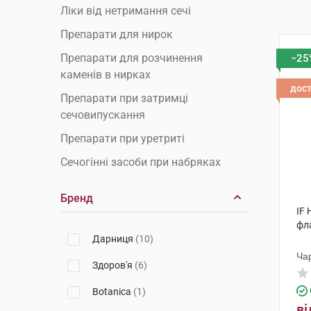
Ліки від нетримання сечі
Препарати для нирок
Препарати для розчинення
−25
каменів в нирках
дос
Препарати при затримці
сечовипускання
Препарати при уретриті
Сечогінні засоби при набряках
обличчя
Бренд
Сечогінні препарати
IF 
Сечогінні препарати при набряках
фл
Дарниця
(10)
ніг
Ча
Урологічні препарати
Здоров'я
(6)
Botanica
(1)
ві