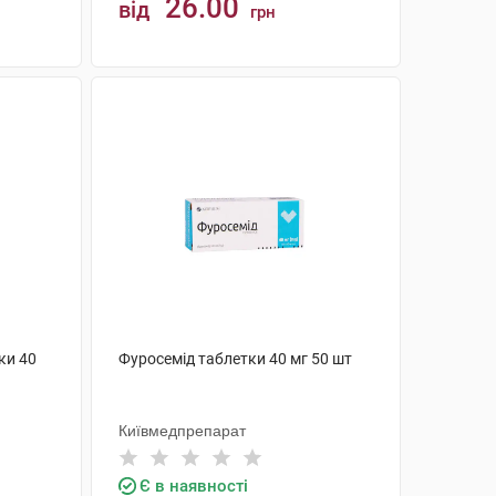
26.00
від
грн
КУПИТИ
ки 40
Фуросемід таблетки 40 мг 50 шт
Київмедпрепарат
Є в наявності