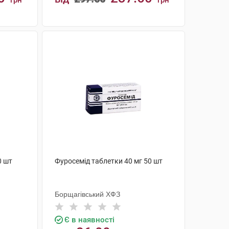
грн
грн
КУПИТИ
0 шт
Фуросемід таблетки 40 мг 50 шт
Борщагівський ХФЗ
Є в наявності