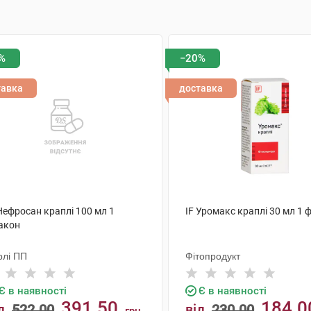
%
−20%
тавка
доставка
Нефросан краплі 100 мл 1
IF Уромакс краплі 30 мл 1 
акон
рлі ПП
Фітопродукт
Є в наявності
Є в наявності
391.50
184.0
д
522.00
від
230.00