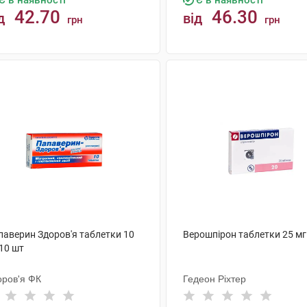
Є в наявності
Є в наявності
42.70
46.30
д
від
грн
грн
КУПИТИ
КУПИТИ
паверин Здоров'я таблетки 10
Верошпірон таблетки 25 мг
10 шт
оров'я ФК
Гедеон Ріхтер