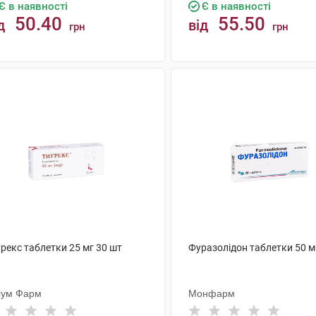
Є в наявності
Є в наявності
50.40
55.50
д
від
грн
грн
КУПИТИ
КУПИТИ
рекс таблетки 25 мг 30 шт
Фуразолідон таблетки 50 м
сум Фарм
Монфарм