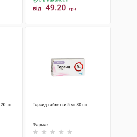
Є в наявності
49.20
від
грн
КУПИТИ
 20 шт
Торсид таблетки 5 мг 30 шт
Фармак