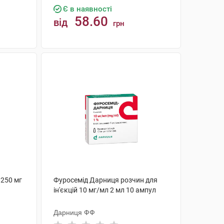
Є в наявності
58.60
від
грн
КУПИТИ
250 мг
Фуросемід Дарниця розчин для
ін'єкцій 10 мг/мл 2 мл 10 ампул
Дарниця ФФ