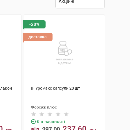
−20%
доставка
флакон
IF Уромакс капсули 20 шт
Форсаж плюс
Є в наявності
0
237.60
від
297.00