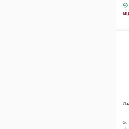
Лабіана Фармацевтікалс
(3)
Менаріні Мануфактурінг
(1)
ві
Евертоджен Лайф Саєнсиз
(1)
Біхелс
(10)
Астеллас Фарма Юроп
(3)
Софарма
(2)
Червона зірка
(1)
Хімалая Драг Компані
(1)
Іконг Фармацевтікал Індастрі
Ко
(1)
Бовіос фарм
(6)
Ла
Аннора Фарма Прайвіт Лімітед
(1)
Зен