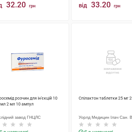
32.20
33.20
д
від
грн
грн
КУПИТИ
КУПИТИ
осемід розчин для ін'єкцій 10
Спілактон таблетки 25 мг 
/мл 2 мл 10 ампул
слідний завод ГНЦЛС
Уорлд Медицин Ілач Сан. В