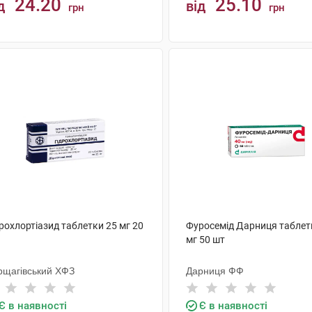
24.20
25.10
д
від
грн
грн
КУПИТИ
КУПИТИ
рохлортіазид таблетки 25 мг 20
Фуросемід Дарниця таблет
мг 50 шт
рщагівський ХФЗ
Дарниця ФФ
Є в наявності
Є в наявності