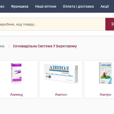
нас
Франшиза
Наші аптеки
Оплата і доставка
Акції
З
ема
Сечовидільна Система У Береговому
Азимед
Азипол
Азитро