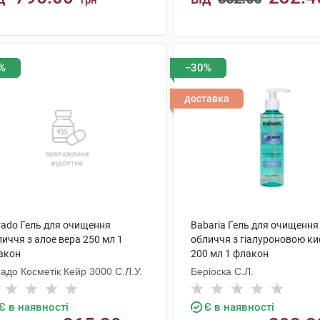
грн
КУПИТИ
КУПИТИ
%
−30%
доставка
rado Гель для очищення
Babaria Гель для очищення
иччя з алое вера 250 мл 1
обличчя з гіалуроновою к
акон
200 мл 1 флакон
адо Косметік Кейр 3000 С.Л.У.
Беріоска С.Л.
Є в наявності
Є в наявності