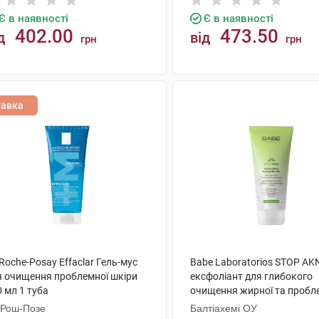
Є в наявності
Є в наявності
402.00
473.50
д
від
грн
грн
КУПИТИ
КУПИТИ
тавка
Roche-Posay Effaclar Гель-мус
Babe Laboratorios STOP AKN
я очищення проблемної шкіри
ексфоліант для глибокого
 мл 1 туба
очищення жирної та пробл
шкіри 200 мл 1 туба
 Рош-Позе
Балтіахемі ОУ