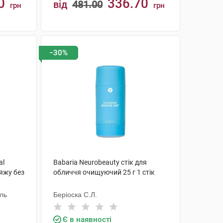
0
336.70
від
481.00
грн
грн
КУПИТИ
−30%
al
Babaria Neurobeauty стік для
іяжу без
обличчя очищуючий 25 г 1 стік
аль
Беріоска С.Л.
Є в наявності