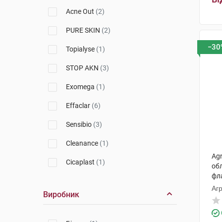
Vichy
(1)
Acne Out
(2)
Uriage
(1)
PURE SKIN
(2)
Sans Soucis
(2)
−30
Topialyse
(1)
Apivita
(1)
STOP AKN
(3)
CeraVe
(1)
Exomega
(1)
MartiDerm
(1)
Effaclar
(6)
Filorga
(1)
Sensibio
(3)
Cleanance
(1)
Ag
Cicaplast
(1)
обл
фл
Purete Thermale
(1)
Агр
Виробник
Sebium
(1)
Hyseac
(1)