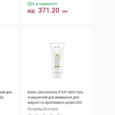
Є в наявності
371.20
від
грн
КУПИТИ
чий для
Babe Laboratorios STOP AKN Гель
уба
очищуючий для вмивання для
жирної та проблемної шкіри 200
мл 1 туба
Біотрейд Болгарія