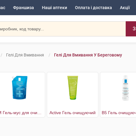
нас
Франшиза
Наші аптеки
Оплата і доставка
Акції
З
Гелі Для Вмивання
Гелі Для Вмивання У Береговому
+М Гель-мус для очищення проблемної шкіри
Active Гель очищуючий