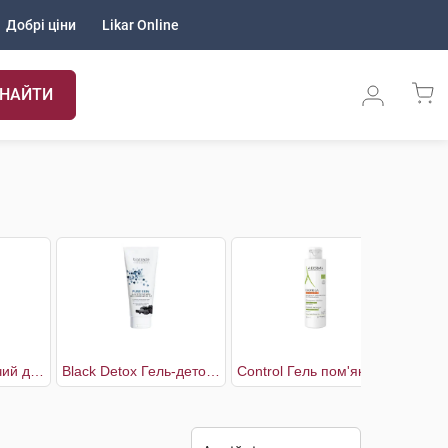
Добрі ціни
Likar Online
НАЙТИ
B5 Гель очищуючий для заспокоєння шкіри обличчя та тіла
Black Detox Гель-детокс для вмивання з активованим вугіллям та молочною кислотою
Control Гель пом'якшувальний для сухої та атопічної шкіри