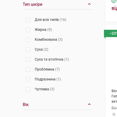
Тип шкіри
ві
Для всіх типів
(16)
Жирна
(9)
−20
Комбінована
(3)
Суха
(2)
Суха та атопічна
(1)
Проблемна
(7)
Подразнена
(1)
Чутлива
(3)
Bio
Ге
ак
Вік
мо
Біо