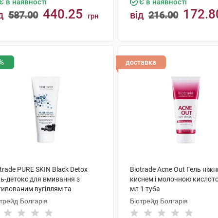
Є в наявності
Є в наявності
440.25
172.8
д
587.00
від
216.00
грн
КУПИТИ
КУПИТИ
%
доставка
trade PURE SKIN Black Detox
Biotrade Acne Out Гель ніжн
ль-детокс для вмивання з
киснем і молочною кислот
тивованим вугіллям та
мл 1 туба
лочною кислотою 200 мл 1 туба
трейд Болгарія
Біотрейд Болгарія