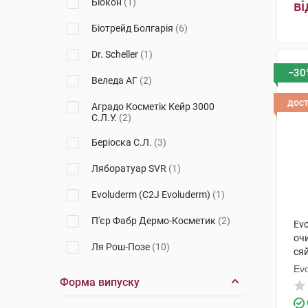
Біокон
(1)
ві
Toleriane
(2)
Біотрейд Болгарія
(6)
Essentials
(1)
Dr. Scheller
(1)
−30
Skin-Prep
(1)
Веледа АГ
(2)
Lipikar
(1)
дос
Аградо Косметік Кейр 3000
С.Л.У.
(2)
Беріоска С.Л.
(3)
Ляборатуар SVR
(1)
Evoluderm (C2J Evoluderm)
(1)
П'єр Фабр Дермо-Косметик
(2)
Ev
оч
Ля Рош-Позе
(10)
ся
Ev
Балтіахемі ОУ
(1)
Форма випуску
НАОС Екобайолоджі
(3)