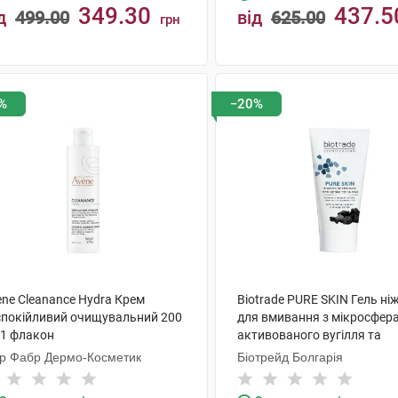
349.30
437.5
д
499.00
від
625.00
грн
КУПИТИ
КУПИТИ
%
−20%
ene Cleanance Hydra Крем
Biotrade PURE SKIN Гель ні
спокійливий очищувальний 200
для вмивання з мікросфер
 1 флакон
активованого вугілля та
молочною кислотою 50 мл 
єр Фабр Дермо-Косметик
Біотрейд Болгарія