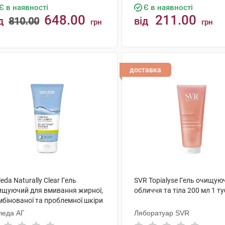
Є в наявності
Є в наявності
648.00
211.00
д
810.00
від
грн
грн
КУПИТИ
КУПИТИ
доставка
eda Naturally Clear Гель
SVR Topialyse Гель очищую
ищуючий для вмивання жирної,
обличчя та тіла 200 мл 1 т
мбінованої та проблемної шкіри
 мл 1 туба
леда АГ
Ляборатуар SVR