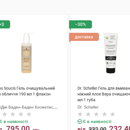
=3
−30%
доставка
ns Soucis Гель очищувальний
Dr. Scheller Гель для вмива
я обличчя 190 мл 1 флакон
ніжний Алое Вера очищаюч
мл 1 туба
СіДжі Баден-Баден Косметікс
Dr. Scheller
уп Гмбх
Є в наявності
Є в наявності
795.00
232.4
д
від
332.00