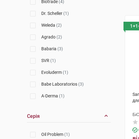
Biotrade
(4)
Dr. Scheller
(1)
Weleda
(2)
1+1
Agrado
(2)
Babaria
(3)
SVR
(1)
Evoluderm
(1)
Babe Laboratorios
(3)
Sa
A-Derma
(1)
дл
La Roche-Posay
(10)
Бі
Серія
Bioderma
(4)
Гр
Avene
(1)
Oil Problem
(1)
ві