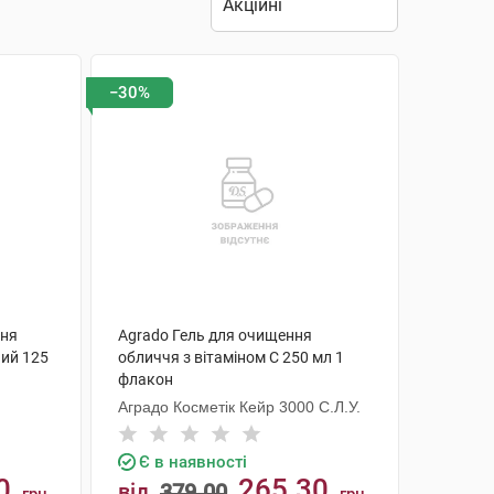
−30%
ння
Agrado Гель для очищення
ий 125
обличчя з вітаміном С 250 мл 1
флакон
Аградо Косметік Кейр 3000 С.Л.У.
Є в наявності
0
265.30
від
379.00