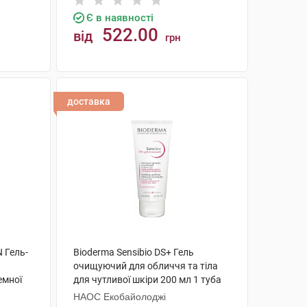
Є в наявності
522.00
від
грн
КУПИТИ
доставка
 Гель-
Bioderma Sensibio DS+ Гель
очищуючий для обличчя та тіла
емної
для чутливої шкіри 200 мл 1 туба
НАОС Екобайолоджі