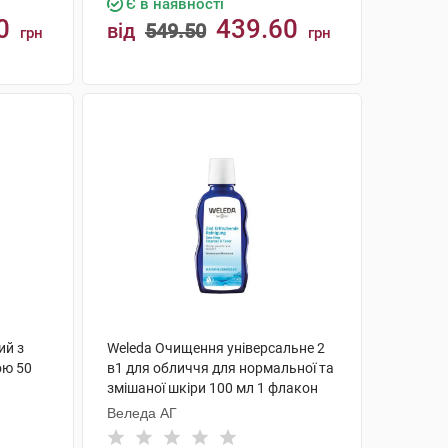
Є в наявності
0
439.60
від
549.50
грн
грн
КУПИТИ
ий з
Weleda Очищення універсальне 2
ою 50
в1 для обличчя для нормальної та
змішаної шкіри 100 мл 1 флакон
Веледа АГ