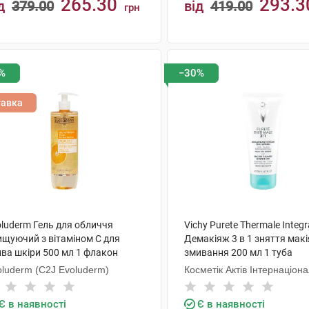
265.30
293.3
д
379.00
від
419.00
грн
КУПИТИ
КУПИТИ
%
−30%
тавка
oluderm Гель для обличчя
Vichy Purete Thermale Integr
ищуючий з вітаміном C для
Демакіяж 3 в 1 зняття мак
йва шкіри 500 мл 1 флакон
змивання 200 мл 1 туба
oluderm (C2J Evoluderm)
Косметік Актів Інтернаціон
Є в наявності
Є в наявності