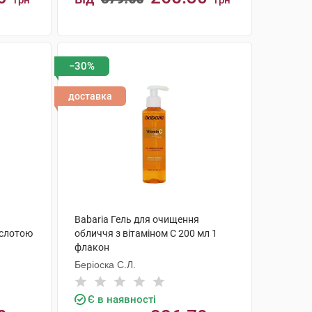
грн
грн
КУПИТИ
−30%
доставка
Babaria Гель для очищення
ислотою
обличчя з вітаміном С 200 мл 1
флакон
Беріоска С.Л.
Є в наявності