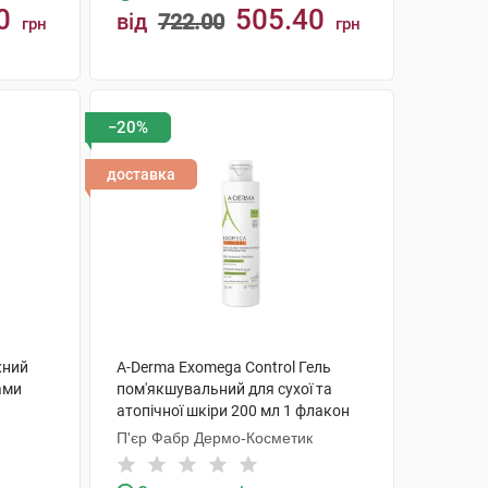
0
505.40
від
722.00
грн
грн
КУПИТИ
−20%
доставка
жний
A-Derma Exomega Control Гель
ами
пом'якшувальний для сухої та
атопічної шкіри 200 мл 1 флакон
1 туба
П'єр Фабр Дермо-Косметик