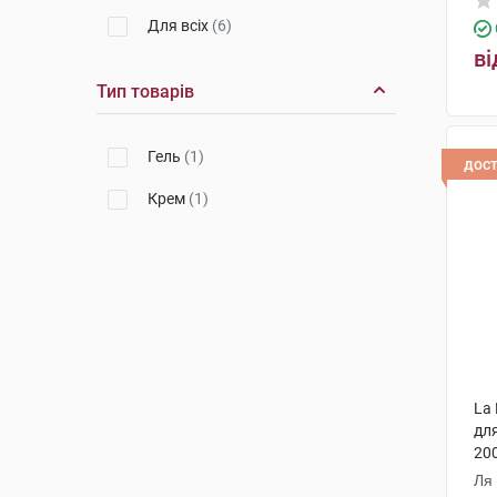
Для всіх
(6)
ві
Тип товарів
Гель
(1)
дос
Крем
(1)
La 
дл
200
Ля