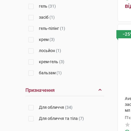
ві
гель
(31)
Косметік Актів Інтернаціональ
(2)
засіб
(1)
Лабораторія Біодерма
(1)
гель-пілінг
(1)
Урьяж
(1)
−25
крем
(3)
БіСіДжі Баден-Баден Косметікс
Груп Гмбх
(2)
лосьйон
(1)
Апівіта С.А.
(1)
крем-гель
(3)
Мартідерм Ес Ел
(1)
бальзам
(1)
Лабораторії Філорга
(1)
Призначення
Av
за
Для обличчя
(34)
мл
П'
Для обличчя та тіла
(7)