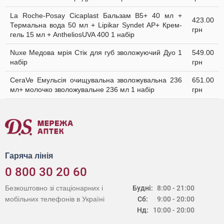
La Roche-Posay Cicaplast Бальзам B5+ 40 мл +
423.00
Термальна вода 50 мл + Lipikar Syndet AP+ Крем-
грн
гель 15 мл + AntheliosUVA 400 1 набір
Nuxe Медова мрія Стік для губ зволожуючий Дуо 1
549.00
набір
грн
CeraVe Емульсія очищувальна зволожувальна 236
651.00
мл+ молочко зволожувальне 236 мл 1 набір
грн
Гаряча лінія
0 800 30 20 60
Безкоштовно зі стаціонарних і
Будні:
8:00 - 21:00
мобільних телефонів в Україні
Сб:
9:00 - 20:00
Нд:
10:00 - 20:00