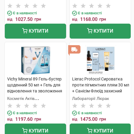
мл 1 набір
Інтернаціональ
Інтернаціональ
Є в наявності
Є в наявності
1027.50
грн
1168.00
грн
від
від
КУПИТИ
КУПИТИ
Vichy Mineral 89 Гель-бустер
Lierac Protocol Сироватка
щоденний 50 мл + Гель для
проти пігментних плям 30 мл
відновлення та зволоження
+ Санісім Флюїд захисний
шкіри навколо очей 15 мл 1
SPF 50+ 25мл 1 набір
Косметік Актів
Лабораторії Лієрак
набір
Інтернаціональ
Є в наявності
Є в наявності
1197.60
грн
1475.00
грн
від
від
КУПИТИ
КУПИТИ