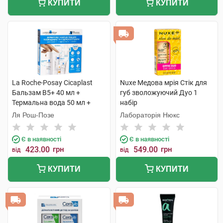
КУПИТИ
КУПИТИ
La Roche-Posay Cicaplast
Nuxe Медова мрія Стік для
Бальзам B5+ 40 мл +
губ зволожуючий Дуо 1
Термальна вода 50 мл +
набір
Lipikar Syndet AP+ Крем-гель
Ля Рош-Позе
Лабораторія Нюкс
15 мл + AntheliosUVA 400 1
набір
Є в наявності
Є в наявності
423.00
грн
549.00
грн
від
від
КУПИТИ
КУПИТИ