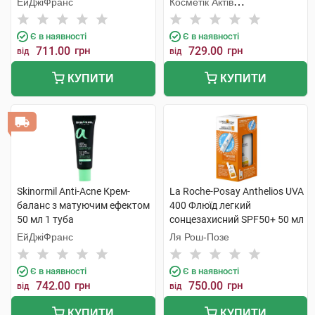
ЕйДжіФранс
Косметік Актів
Інтернаціональ
Є в наявності
Є в наявності
711.00
грн
729.00
грн
від
від
КУПИТИ
КУПИТИ
Skinormil Anti-Acne Крем-
La Roche-Posay Anthelios UVA
баланс з матуючим ефектом
400 Флюїд легкий
50 мл 1 туба
сонцезахисний SPF50+ 50 мл
+ Термальна вода 50 мл 1
ЕйДжіФранс
Ля Рош-Позе
набір
Є в наявності
Є в наявності
742.00
грн
750.00
грн
від
від
КУПИТИ
КУПИТИ