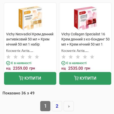
Vichy Neovadiol Крем денний
Vichy Collagen Specialist 16
антивіковий 50 мл + Крем
Крем денний з ко-бондинг 50
нічний 50 мл 1 набір
мл + Крем нічний 50 мл 1
набір
Косметік Актів
Косметік Актів
Інтернаціональ
Інтернаціональ
Є в наявності
Є в наявності
2359.00
грн
2535.00
грн
від
від
КУПИТИ
КУПИТИ
Показано
36
з
49
1
2
›