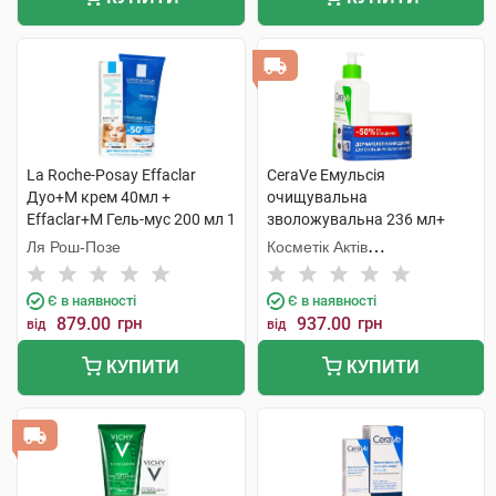
La Roche-Posay Effaclar
CeraVe Емульсія
Дуо+М крем 40мл +
очищувальна
Effaclar+М Гель-мус 200 мл 1
зволожувальна 236 мл+
набір
крем зволожувальний 340
Ля Рош-Позе
Косметік Актів
мл 1 набір
Інтернаціональ
Є в наявності
Є в наявності
879.00
грн
937.00
грн
від
від
КУПИТИ
КУПИТИ