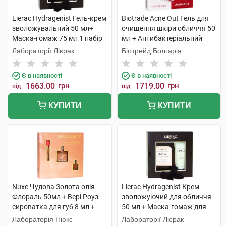
Lierac Hydragenist Гель-крем
Biotrade Acne Out Гель для
зволожувальний 50 мл+
очищення шкіри обличчя 50
Маска-гомаж 75 мл 1 набір
мл + Антибактеріальний
лосьйон 60 мл +
Лабораторії Лієрак
Біотрейд Болгарія
Зволожувальний крем 60 мл
1 набір
Є в наявності
Є в наявності
1663.00
грн
1719.00
грн
від
від
КУПИТИ
КУПИТИ
Nuxe Чудова Золота олія
Lierac Hydragenist Крем
Флораль 50мл + Вері Роуз
зволожуючий для обличчя
сироватка для губ 8 мл +
50 мл + Маска-гомаж для
Олія суха Флораль 10мл 1
обличчя 75 мл 1 набір
Лабораторія Нюкс
Лабораторії Лієрак