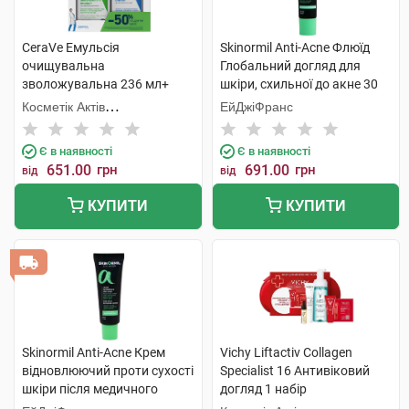
CeraVe Емульсія
Skinormil Anti-Acne Флюїд
очищувальна
Глобальний догляд для
зволожувальна 236 мл+
шкіри, схильної до акне 30
молочко зволожувальне
мл 1 туба
Косметік Актів
ЕйДжіФранс
236 мл 1 набір
Інтернаціональ
Є в наявності
Є в наявності
651.00
грн
691.00
грн
від
від
КУПИТИ
КУПИТИ
Skinormil Anti-Acne Крем
Vichy Liftactiv Collagen
відновлюючий проти сухості
Specialist 16 Антивіковий
шкіри після медичного
догляд 1 набір
лікування 50 мл 1 туба