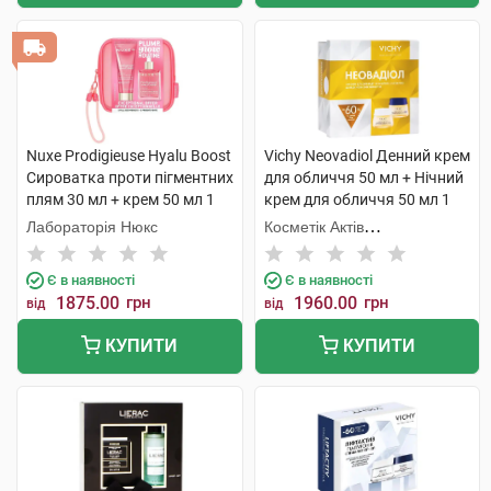
Nuxe Prodigieuse Hyalu Boost
Vichy Neovadiol Денний крем
Сироватка проти пігментних
для обличчя 50 мл + Нічний
плям 30 мл + крем 50 мл 1
крем для обличчя 50 мл 1
набір
набір
Лабораторія Нюкс
Косметік Актів
Інтернаціональ
Є в наявності
Є в наявності
1875.00
грн
1960.00
грн
від
від
КУПИТИ
КУПИТИ