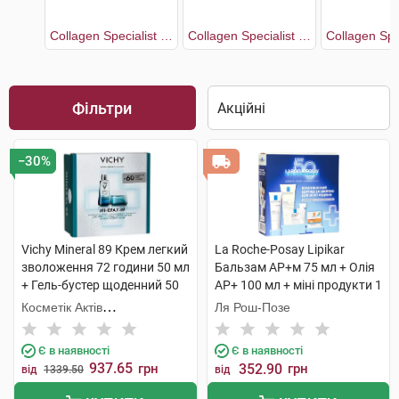
Collagen Specialist 16 Антивіковий догляд
Collagen Specialist 16 Крем денний з ко-бондинг 50 мл + Крем нічний 50 мл
Фільтри
−30%
Vichy Mineral 89 Крем легкий
La Roche-Posay Lipikar
зволоження 72 години 50 мл
Бальзам AP+м 75 мл + Олія
+ Гель-бустер щоденний 50
AP+ 100 мл + міні продукти 1
мл 1 набір
набір
Косметік Актів
Ля Рош-Позе
Інтернаціональ
Є в наявності
Є в наявності
937.65
грн
352.90
грн
від
1339.50
від