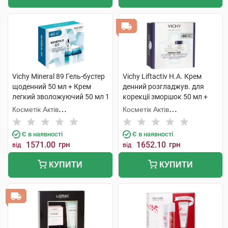
Vichy Mineral 89 Гель-бустер
Vichy Liftactiv H.A. Крем
щоденний 50 мл + Крем
денний розгладжув. для
легкий зволожуючий 50 мл 1
корекції зморшок 50 мл +
набір
H.A. Крем нічний
Косметік Актів
Косметік Актів
розгладжувальний 50 мл 1
Інтернаціональ
Інтернаціональ
набір
Є в наявності
Є в наявності
1571.00
грн
1652.10
грн
від
від
КУПИТИ
КУПИТИ