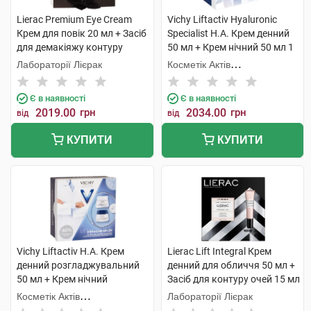
Lierac Premium Eye Cream
Vichy Liftactiv Hyaluronic
Крем для повік 20 мл + Засіб
Specialist H.A. Крем денний
для демакіяжу контуру
50 мл + Крем нічний 50 мл 1
очей100мл 1 набір
набір
Лабораторії Лієрак
Косметік Актів
Інтернаціональ
Є в наявності
Є в наявності
2019.00
грн
2034.00
грн
від
від
КУПИТИ
КУПИТИ
Vichy Liftactiv H.A. Крем
Lierac Lift Integral Крем
денний розгладжувальний
денний для обличчя 50 мл +
50 мл + Крем нічний
Засіб для контуру очей 15 мл
розгладжувальний 50 мл 1
1 набір
Косметік Актів
Лабораторії Лієрак
набір
Інтернаціональ