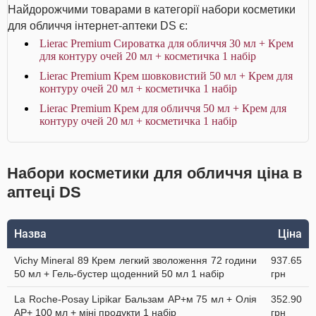
Найдорожчими товарами в категорії набори косметики
для обличчя інтернет-аптеки DS є:
Lierac Premium Сироватка для обличчя 30 мл + Крем
для контуру очей 20 мл + косметичка 1 набір
Lierac Premium Крем шовковистий 50 мл + Крем для
контуру очей 20 мл + косметичка 1 набір
Lierac Premium Крем для обличчя 50 мл + Крем для
контуру очей 20 мл + косметичка 1 набір
Набори косметики для обличчя ціна в
аптеці DS
Назва
Ціна
Vichy Mineral 89 Крем легкий зволоження 72 години
937.65
50 мл + Гель-бустер щоденний 50 мл 1 набір
грн
La Roche-Posay Lipikar Бальзам AP+м 75 мл + Олія
352.90
AP+ 100 мл + міні продукти 1 набір
грн