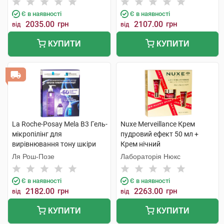
Є в наявності
Є в наявності
2035.00
грн
2107.00
грн
від
від
КУПИТИ
КУПИТИ
La Roche-Posay Mela B3 Гель-
Nuxe Merveillance Крем
мікропілінг для
пудровий ефект 50 мл +
вирівнювання тону шкіри
Крем нічний
обличчя 200 мл + Сироватка
концентрований 15 мл +
Ля Рош-Позе
Лабораторія Нюкс
концентрат 30 мл +
Крем для контуру очей 15 мл
подарунок 1 набір
1 набір
Є в наявності
Є в наявності
2182.00
грн
2263.00
грн
від
від
КУПИТИ
КУПИТИ