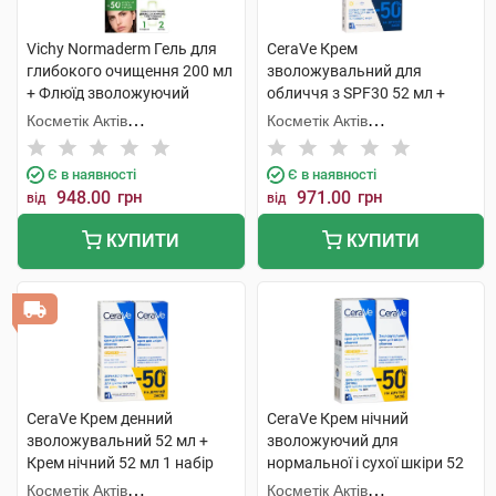
Vichy Normaderm Гель для
CeraVe Крем
глибокого очищення 200 мл
зволожувальний для
+ Флюїд зволожуючий
обличчя з SPF30 52 мл +
подвійної дії 1 набір
Крем для шкіри навколо
Косметік Актів
Косметік Актів
очей 14 мл 1 набір
Інтернаціональ
Інтернаціональ
Є в наявності
Є в наявності
948.00
грн
971.00
грн
від
від
КУПИТИ
КУПИТИ
CeraVe Крем денний
CeraVe Крем нічний
зволожувальний 52 мл +
зволожуючий для
Крем нічний 52 мл 1 набір
нормальної і сухої шкіри 52
мл + Крем денний SPF50 52
Косметік Актів
Косметік Актів