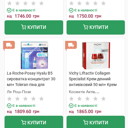
набір
Є в наявності
Є в наявності
1746.00
грн
1750.00
грн
від
від
КУПИТИ
КУПИТИ
La Roche-Posay Hyalu B5
Vichy Liftactiv Collagen
сироватка-концентрат 30
Specialist Крем денний
мл+ Toleran піна для
антивіковий 50 мл+ Крем
очищення шкіри 150 мл +
нічний антивіковий 50 мл 1
Ля Рош-Позе
Косметік Актів
подарунок 1 набір
набір
Інтернаціональ
Є в наявності
Є в наявності
1809.60
грн
1865.00
грн
від
від
КУПИТИ
КУПИТИ