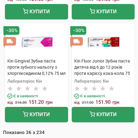
КУПИТИ
КУПИТИ
−30%
−30%
Kin Gingival Зубна паста
Kin Fluor Junior Зубна паста
проти зубного нальоту з
дитяча від 6 до 12 років
хлоргексидином 0,12% 75 мл
проти карієсу кока-кола 75
1 туба
мл 1 туба
Лабораторіос Кін
Лабораторіос Кін
Є в наявності
Є в наявності
151.20
151.90
грн
грн
від
216.00
від
217.00
КУПИТИ
КУПИТИ
Показано
36
з
234