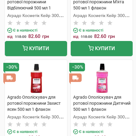
ротової порожнини
ротової порожнини М'ята
Відбілюючий 500 мл 1
500 мл 1 флакон
флакон
Аградо Косметік Кейр 3000
Аградо Косметік Кейр 3000
С.Л.У.
С.Л.У.
Є в наявності
Є в наявності
82.60
82.60
грн
грн
від
118.00
від
118.00
КУПИТИ
КУПИТИ
−30%
−30%
Agrado Ополіскувач для
Agrado Ополіскувач для
ротової порожнини Захист
ротової порожнини Дитячий
ясен 500 мл 1 флакон
500 мл 1 флакон
Аградо Косметік Кейр 3000
Аградо Косметік Кейр 3000
С.Л.У.
С.Л.У.
Є в наявності
Є в наявності