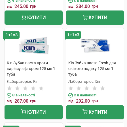
Є в наявності
Є в наявності
245.00
грн
284.00
грн
від
від
КУПИТИ
КУПИТИ
1+1=3
1+1=3
Kin Зубна паста проти
Kin Зубна паста Fresh для
карієсу з фтором 125 мл 1
свіжого подиху 125 мл 1
туба
туба
Лабораторіос Кін
Лабораторіос Кін
Є в наявності
Є в наявності
287.00
грн
292.00
грн
від
від
КУПИТИ
КУПИТИ