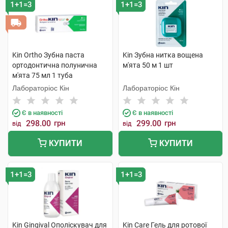
1+1=3
1+1=3
Kin Ortho Зубна паста
Kin Зубна нитка вощена
ортодонтична полунична
м'ята 50 м 1 шт
м'ята 75 мл 1 туба
Лабораторіос Кін
Лабораторіос Кін
Є в наявності
Є в наявності
298.00
грн
299.00
грн
від
від
КУПИТИ
КУПИТИ
1+1=3
1+1=3
Kin Gingival Ополіскувач для
Kin Care Гель для ротової