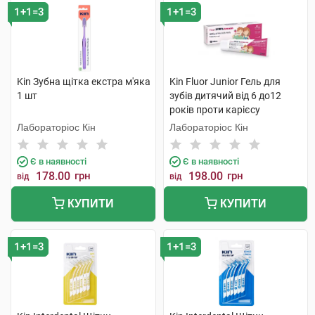
1+1=3
1+1=3
Kin Зубна щітка екстра м'яка
Kin Fluor Junior Гель для
1 шт
зубів дитячий від 6 до12
років проти карієсу
полуниця 75 мл 1 туба
Лабораторіос Кін
Лабораторіос Кін
Є в наявності
Є в наявності
178.00
грн
198.00
грн
від
від
КУПИТИ
КУПИТИ
1+1=3
1+1=3