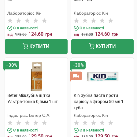
Лабораторіос Кін
Лабораторіос Кін
Є в наявності
Є в наявності
124.60
124.60
грн
грн
від
178.00
від
178.00
КУПИТИ
КУПИТИ
−30%
−30%
Beter Міжзубна щітка
Kin Зубна паста проти
Ультра-тонка 0,5мм 1 шт
карієсу з фтором 50 мл 1
туба
Індастріас Бетер С.А.
Лабораторіос Кін
Є в наявності
Є в наявності
129.50
129.50
грн
грн
від
185.00
від
185.00