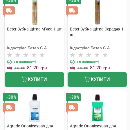
−30%
−30%
Beter Зубна щітка М'яка 1 шт
Beter Зубна щітка Середня 1
шт
Індастріас Бетер С.А.
Індастріас Бетер С.А.
Є в наявності
Є в наявності
81.20
81.20
грн
грн
від
116.00
від
116.00
КУПИТИ
КУПИТИ
−30%
−30%
Agrado Ополіскувач для
Agrado Ополіскувач для