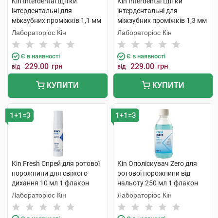
Kin Interdental Щітки
Kin Interdental Щітки
інтердентальні для
інтердентальні для
міжзубних проміжків 1,1 мм
міжзубних проміжків 1,3 мм
6 шт
6 шт
Лабораторіос Кін
Лабораторіос Кін
Є в наявності
Є в наявності
229.00
грн
229.00
грн
від
від
КУПИТИ
КУПИТИ
1+1=3
1+1=3
Kin Fresh Спрей для ротової
Kin Ополіскувач Zero для
порожнини для свіжого
ротової порожнини від
дихання 10 мл 1 флакон
нальоту 250 мл 1 флакон
Лабораторіос Кін
Лабораторіос Кін