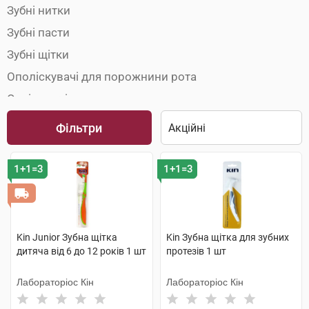
Зубні нитки
Зубні пасти
Зубні щітки
Ополіскувачі для порожнини рота
Освіжувачі подиху
Фільтри
1+1=3
1+1=3
Kin Junior Зубна щітка
Kin Зубна щітка для зубних
дитяча від 6 до 12 років 1 шт
протезів 1 шт
Лабораторіос Кін
Лабораторіос Кін