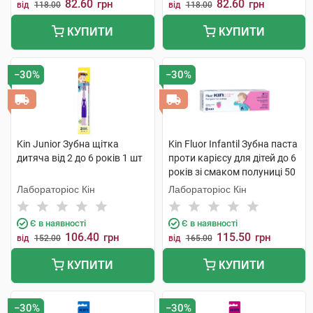
82.60
82.60
грн
грн
від
118.00
від
118.00
КУПИТИ
КУПИТИ
−30%
−30%
Kin Junior Зубна щітка
Kin Fluor Infantil Зубна паста
дитяча від 2 до 6 років 1 шт
проти карієсу для дітей до 6
років зі смаком полуниці 50
мл 1 туба
Лабораторіос Кін
Лабораторіос Кін
Є в наявності
Є в наявності
106.40
115.50
грн
грн
від
152.00
від
165.00
КУПИТИ
КУПИТИ
−30%
−30%