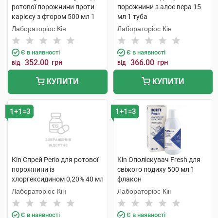
ротової порожнини проти
порожнини з алое вера 15
карієсу з фтором 500 мл 1
мл 1 туба
флакон
Лабораторіос Кін
Лабораторіос Кін
Є в наявності
Є в наявності
352.00
грн
366.00
грн
від
від
КУПИТИ
КУПИТИ
1+1=3
1+1=3
Kin Спрей Perio для ротової
Kin Ополіскувач Fresh для
порожнини із
свіжого подиху 500 мл 1
хлоргексидином 0,20% 40 мл
флакон
1 флакон
Лабораторіос Кін
Лабораторіос Кін
Є в наявності
Є в наявності