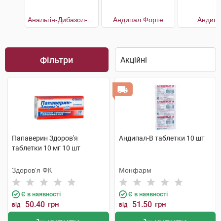
Анальгін-Дибазол-Папаверин
Андипал Форте
Андипа
Фільтри
Папаверин Здоров'я
Андипал-В таблетки 10 шт
таблетки 10 мг 10 шт
Здоров'я ФК
Монфарм
Є в наявності
Є в наявності
50.40
грн
51.50
грн
від
від