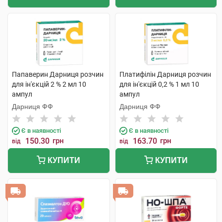
Папаверин Дарниця розчин
Платифілін Дарниця розчин
для ін'єкцій 2 % 2 мл 10
для ін'єкцій 0,2 % 1 мл 10
ампул
ампул
Дарниця ФФ
Дарниця ФФ
Є в наявності
Є в наявності
150.30
грн
163.70
грн
від
від
КУПИТИ
КУПИТИ