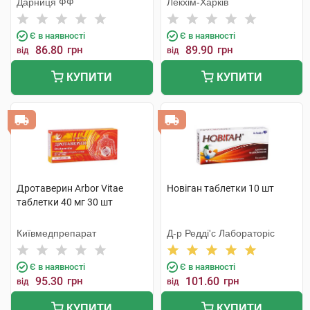
Дарниця ФФ
Лекхім-Харків
Є в наявності
Є в наявності
86.80
грн
89.90
грн
від
від
КУПИТИ
КУПИТИ
Дротаверин Arbor Vitae
Новіган таблетки 10 шт
таблетки 40 мг 30 шт
Київмедпрепарат
Д-р Редді'с Лабораторіс
Є в наявності
Є в наявності
95.30
грн
101.60
грн
від
від
КУПИТИ
КУПИТИ