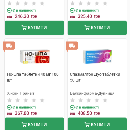
Є в наявності
Є в наявності
246.30
грн
325.40
грн
від
від
КУПИТИ
КУПИТИ
Но-шпа таблетки 40 мг 100
Спазмалгон Дуо таблетки
шт
50 шт
Хіноїн Прайвіт
Балканфарма-Дупниця
Є в наявності
Є в наявності
367.00
грн
408.50
грн
від
від
КУПИТИ
КУПИТИ