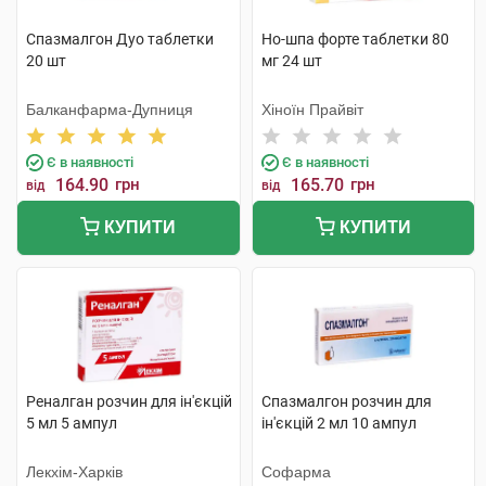
Спазмалгон Дуо таблетки
Но-шпа форте таблетки 80
20 шт
мг 24 шт
Балканфарма-Дупниця
Хіноїн Прайвіт
Є в наявності
Є в наявності
164.90
грн
165.70
грн
від
від
КУПИТИ
КУПИТИ
Реналган розчин для ін'єкцій
Спазмалгон розчин для
5 мл 5 ампул
ін'єкцій 2 мл 10 ампул
Лекхім-Харків
Софарма