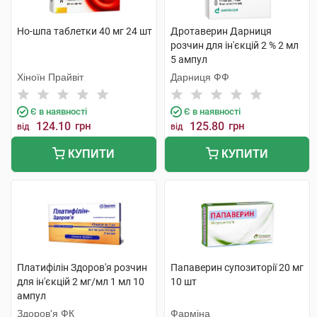
Но-шпа таблетки 40 мг 24 шт
Дротаверин Дарниця
розчин для ін'єкцій 2 % 2 мл
5 ампул
Хіноїн Прайвіт
Дарниця ФФ
Є в наявності
Є в наявності
124.10
грн
125.80
грн
від
від
КУПИТИ
КУПИТИ
Платифілін Здоров'я розчин
Папаверин супозиторії 20 мг
для ін'єкцій 2 мг/мл 1 мл 10
10 шт
ампул
Здоров'я ФК
Фарміна