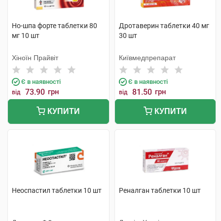
Но-шпа форте таблетки 80
Дротаверин таблетки 40 мг
мг 10 шт
30 шт
Хіноїн Прайвіт
Київмедпрепарат
Є в наявності
Є в наявності
73.90
грн
81.50
грн
від
від
КУПИТИ
КУПИТИ
Неоспастил таблетки 10 шт
Реналган таблетки 10 шт