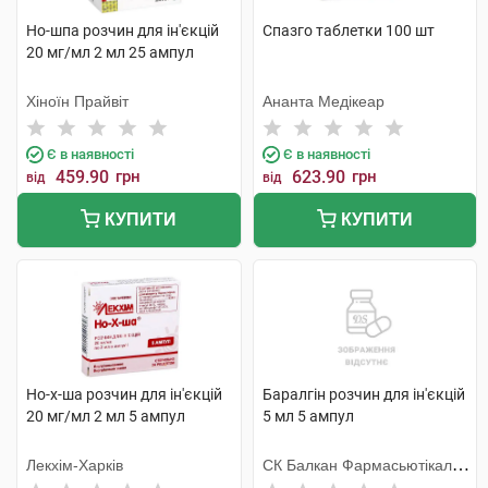
Но-шпа розчин для ін'єкцій
Спазго таблетки 100 шт
20 мг/мл 2 мл 25 ампул
Хіноїн Прайвіт
Ананта Медікеар
Є в наявності
Є в наявності
459.90
грн
623.90
грн
від
від
КУПИТИ
КУПИТИ
Но-х-ша розчин для ін'єкцій
Баралгін розчин для ін'єкцій
20 мг/мл 2 мл 5 ампул
5 мл 5 ампул
Лекхім-Харків
СК Балкан Фармасьютікалс
СРЛ