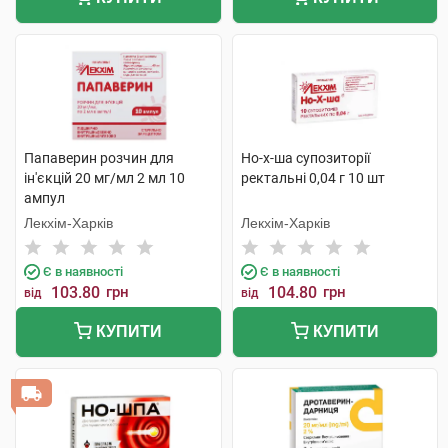
Папаверин розчин для
Но-х-ша супозиторії
ін'єкцій 20 мг/мл 2 мл 10
ректальні 0,04 г 10 шт
ампул
Лекхім-Харків
Лекхім-Харків
Є в наявності
Є в наявності
103.80
грн
104.80
грн
від
від
КУПИТИ
КУПИТИ