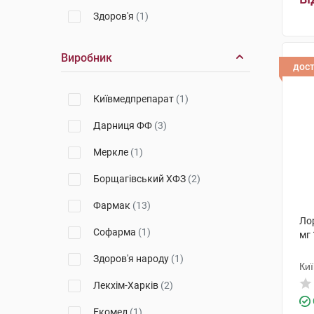
Здоров'я
(1)
Виробник
дос
Київмедпрепарат
(1)
Дарниця ФФ
(3)
Меркле
(1)
Борщагівський ХФЗ
(2)
Фармак
(13)
Лор
Софарма
(1)
мг 
Здоров'я народу
(1)
Ки
Лекхім-Харків
(2)
Екомед
(1)