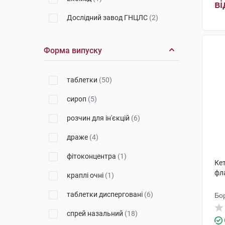
ві
Дослідний завод ГНЦЛС
(2)
Галичфарм
(1)
Форма випуску
Польфарма
(2)
Егіс
(5)
таблетки
(50)
Дженефарм
(3)
сироп
(5)
Санека Фармасьютікалз
(1)
розчин для ін'єкцій
(6)
Салютас Фарма
(1)
драже
(4)
Здоров'я ФК
(2)
фітоконцентра
(1)
Кет
Адамед Фарма
(1)
фл
краплі очні
(1)
СмітКляйн Бічем
(1)
таблетки дисперговані
(6)
Бо
Гледфарм ЛТД
(1)
спрей назальний
(18)