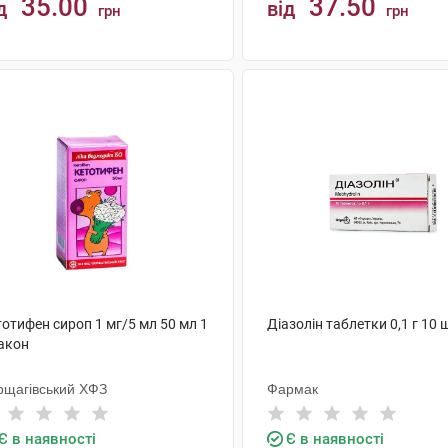
35.00
37.50
д
від
грн
грн
КУПИТИ
КУПИТИ
отифен сироп 1 мг/5 мл 50 мл 1
Діазолін таблетки 0,1 г 10 
акон
рщагівський ХФЗ
Фармак
Є в наявності
Є в наявності