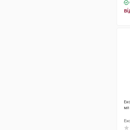
Актавіс
(2)
ві
Фармеа
(2)
КРКА
(1)
Др. Густав Кляйн
(1)
Органон Хейст
(1)
Глаксо Веллком
(1)
Менаріні Меньюфекчуринг
(1)
Глаксо Оперейшнс
(1)
Дельта Медікел
(1)
Ек
Кусум Хелтхкер
(1)
мл
Імунолог
(2)
Ек
Меда Фарма
(1)