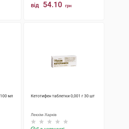
54.10
від
грн
КУПИТИ
 100 мл
Кетотифен таблетки 0,001 г 30 шт
Лекхім-Харків