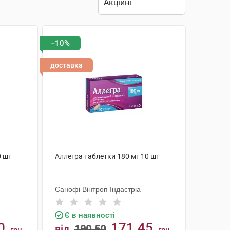
−10%
доставка
0 шт
Аллегра таблетки 180 мг 10 шт
Санофі Вінтроп Індастріа
Є в наявності
0
171.45
від
190.50