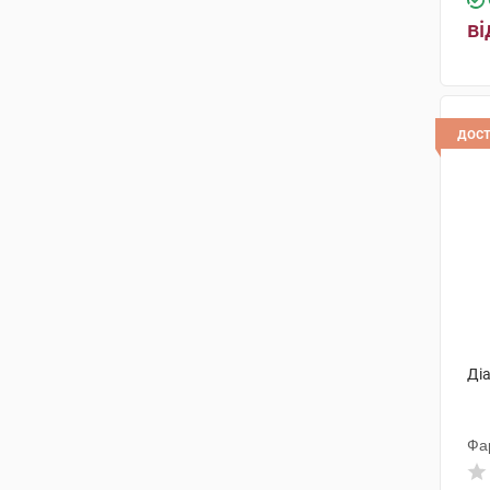
ві
Лек Фармацевтична компанія
(1)
Бафна Фармасьютікалс
(1)
ОлайнФарм
(4)
дос
Абді Ібрахім Ілач Санаї ве
Тіджарет
(2)
Сперко Україна
(1)
Ноукор Хелс С.А.
(1)
Евертоджен Лайф Саєнсиз
(1)
Байєр Біттерфельд
(2)
Діа
Фламінго Фармасьютикалс
(2)
Халеон КХ С.а.р.л.
(1)
Фа
Шерінг-Плау Лабо
(2)