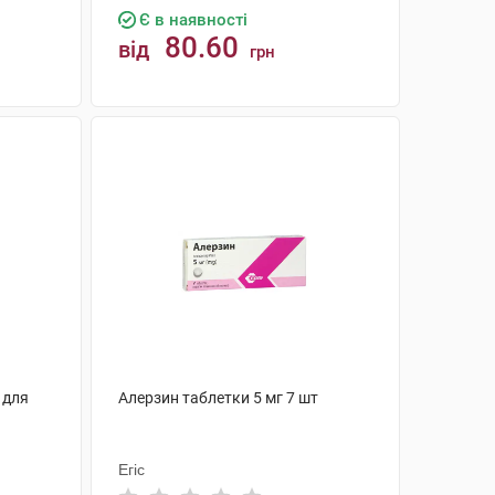
Є в наявності
80.60
від
грн
КУПИТИ
 для
Алерзин таблетки 5 мг 7 шт
Егіс