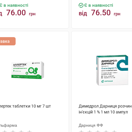
Є в наявності
Є в наявності
76.00
76.50
д
від
грн
грн
КУПИТИ
КУПИТИ
тавка
ертек таблетки 10 мг 7 шт
Димедрол Дарниця розчин
ін'єкцій 1 % 1 мл 10 ампул
льфарма
Дарниця ФФ