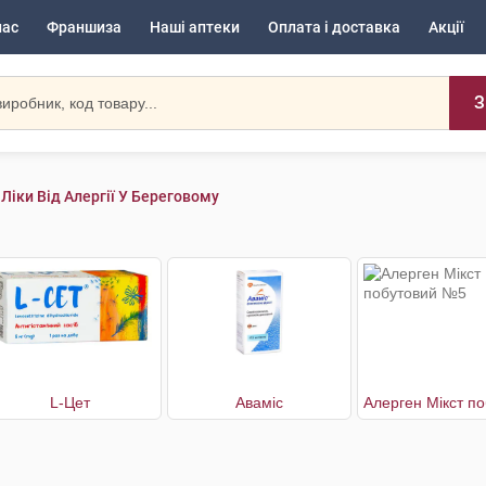
нас
Франшиза
Наші аптеки
Оплата і доставка
Акції
З
Ліки Від Алергії У Береговому
L-Цет
Аваміс