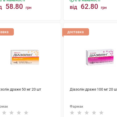
Є в наявності
Є в наявності
58.80
62.80
д
від
грн
грн
КУПИТИ
КУПИТИ
тавка
доставка
золін драже 50 мг 20 шт
Діазолін драже 100 мг 20 ш
рмак
Фармак