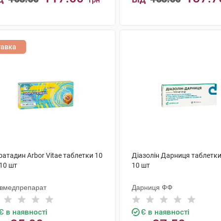
грн
КУПИТИ
КУПИТИ
тавка
атадин Arbor Vitae таблетки 10
Діазолін Дарниця таблетки
10 шт
10 шт
ївмедпрепарат
Дарниця ФФ
Є в наявності
Є в наявності