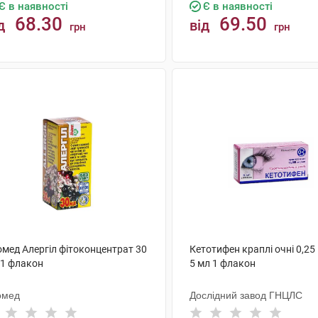
Є в наявності
Є в наявності
68.30
69.50
д
від
грн
грн
КУПИТИ
КУПИТИ
омед Алергіл фітоконцентрат 30
Кетотифен краплі очні 0,25
 1 флакон
5 мл 1 флакон
омед
Дослідний завод ГНЦЛС