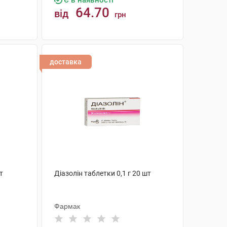
Є в наявності
64.70
від
грн
КУПИТИ
доставка
т
Діазолін таблетки 0,1 г 20 шт
Фармак