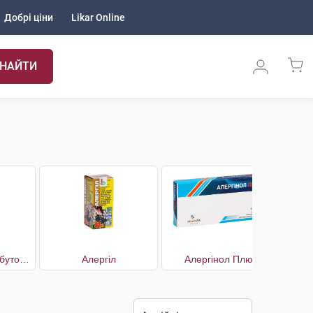
Добрі ціни
Likar Online
НАЙТИ
Алерген Мікст побутовий №5
Алергіл
Алергінол Плюс