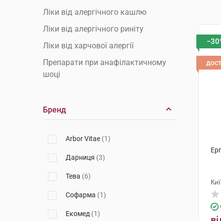
Ліки від алергічного кашлю
Ліки від алергічного риніту
−30
Ліки від харчової алергії
Препарати при анафілактичному
дос
шоці
Бренд
Arbor Vitae
(1)
Ерг
Дарниця
(3)
Тева
(6)
Киї
Софарма
(1)
Екомед
(1)
ві