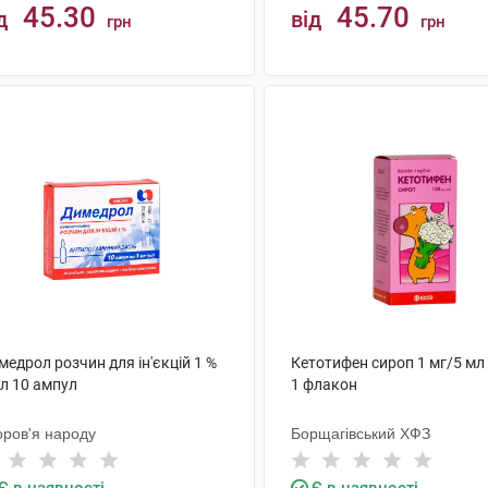
45.30
45.70
д
від
грн
грн
КУПИТИ
КУПИТИ
едрол розчин для ін'єкцій 1 %
Кетотифен сироп 1 мг/5 мл
мл 10 ампул
1 флакон
оров'я народу
Борщагівський ХФЗ