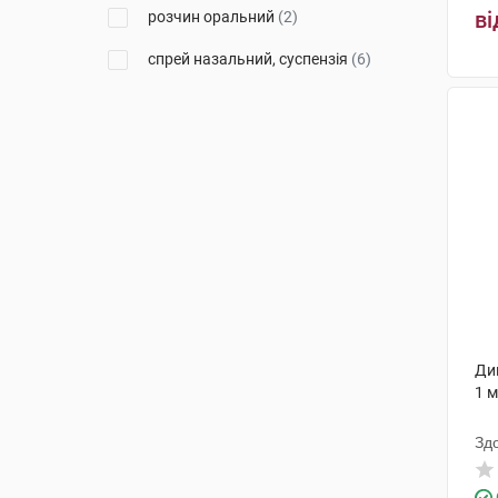
Балканфарма-Троян
(1)
ві
розчин оральний
(2)
Санофі Вінтроп Індастріа
(2)
спрей назальний, суспензія
(6)
Менаріні Мануфактурінг
(3)
краплі оральні
(5)
Київський вітамінний завод
(1)
спрей
(1)
АВС Фармачеутічі
(1)
порошок та розчинник для
розчину для ін'єкцій
(1)
Уорлд Медицин Ілач Сан. Ве
Тідж
(3)
Фарма Вернігероде
(1)
Д-р Редді'с Лабораторіс
(2)
Гленмарк Фармасьютикалз
(9)
Дим
1 
Тева Чех Індастріз
(2)
Зд
Маклеодс Фармасьютикалс
(1)
Меда Меньюфекчеринг
(1)