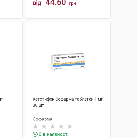
44.60
від
грн
КУПИТИ
шт
Кетотифен Софарма таблетки 1 мг
30 шт
Софарма
Є в наявності