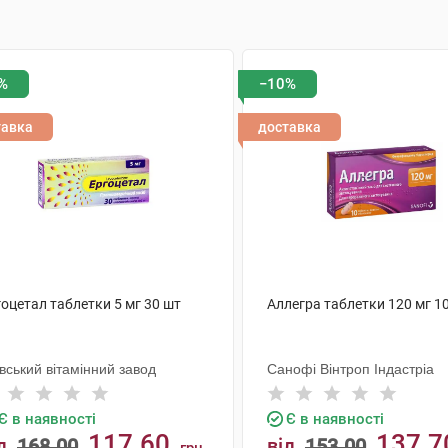
%
−10%
тавка
доставка
оцетал таблетки 5 мг 30 шт
Аллегра таблетки 120 мг 1
вський вітамінний завод
Санофі Вінтроп Індастріа
Є в наявності
Є в наявності
117.60
137.7
д
168.00
від
153.00