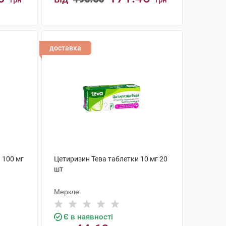
грн
грн
КУПИТИ
доставка
 100 мг
Цетиризин Тева таблетки 10 мг 20
шт
Меркле
Є в наявності