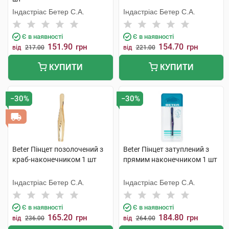
Індастріас Бетер С.А.
Індастріас Бетер С.А.
Є в наявності
Є в наявності
151.90
154.70
грн
грн
від
217.00
від
221.00
КУПИТИ
КУПИТИ
−30%
−30%
Beter Пінцет позолочений з
Beter Пінцет затуплений з
краб-наконечником 1 шт
прямим наконечником 1 шт
Індастріас Бетер С.А.
Індастріас Бетер С.А.
Є в наявності
Є в наявності
165.20
184.80
грн
грн
від
236.00
від
264.00