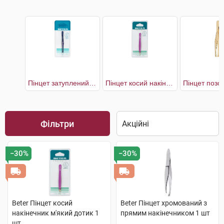
Пінцет затуплений з прямим наконечником
Пінцет косий накінечник м'який дотик
Фільтри
−30%
−30%
Beter Пінцет косий
Beter Пінцет хромований з
накінечник м'який дотик 1
прямим накінечником 1 шт
шт