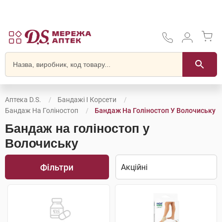
Аптека D.S.
Бандажі І Корсети
Бандаж На Голіностоп
Бандаж На Голіностоп У Волочиську
Бандаж на голіностоп у
Волочиську
Фільтри