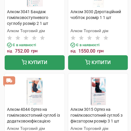
Алком 3041 Бандаж
Алком 3030 Деротаційний
гомілковоступневого
чобіток розмір 1 1 шт
суглобу розмір 2 1 шт
Алком Торговий дім
Алком Торговий дім
Є в наявності
Є в наявності
752.00
грн
1550.00
грн
від
від
КУПИТИ
КУПИТИ
Алком 4044 Ортез на
Алком 3015 Ортез на
гомілковостопний суглоб із
гомілковостопний суглоб з
додатковоюфіксацією
фіксатором розмір 3 1 шт
розмір 1 1 шт
Алком Торговий дім
Алком Торговий дім