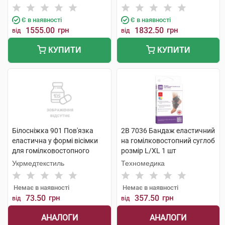
Є в наявності
Є в наявності
1555.00
грн
1832.50
грн
від
від
КУПИТИ
КУПИТИ
Білосніжка 901 Пов'язка
2B 7036 Бандаж еластичний
еластична у формі вісімки
на гомілковостопний суглоб
для гомілковостопного
розмір L/XL 1 шт
суглобу розмір 3 1 шт
Укрмедтекстиль
Техномедика
Немає в наявності
Немає в наявності
73.50
грн
357.50
грн
від
від
АНАЛОГИ
АНАЛОГИ