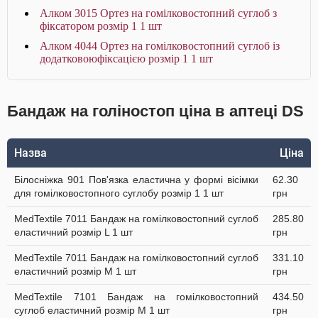
Алком 3015 Ортез на гомілковостопний суглоб з
фіксатором розмір 1 1 шт
Алком 4044 Ортез на гомілковостопний суглоб із
додатковоюфіксацією розмір 1 1 шт
Бандаж на голіностоп ціна в аптеці DS
Назва
Ціна
Білосніжка 901 Пов'язка еластична у формі вісімки
62.30
для гомілковостопного суглобу розмір 1 1 шт
грн
MedTextile 7011 Бандаж на гомілковостопний суглоб
285.80
еластичний розмір L 1 шт
грн
MedTextile 7011 Бандаж на гомілковостопний суглоб
331.10
еластичний розмір M 1 шт
грн
MedTextile 7101 Бандаж на гомілковостопний
434.50
суглоб еластичний розмір M 1 шт
грн