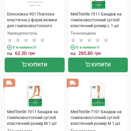
Білосніжка 901 Пов'язка
MedTextile 7011 Бандаж на
еластична у формі вісімки
гомілковостопний суглоб
для гомілковостопного
еластичний розмір L 1 шт
суглобу розмір 1 1 шт
Укрмедтекстиль
Техномедика
Є в наявності
Є в наявності
62.30
грн
285.80
грн
від
від
КУПИТИ
КУПИТИ
MedTextile 7011 Бандаж на
MedTextile 7101 Бандаж на
гомілковостопний суглоб
гомілковостопний суглоб
еластичний розмір M 1 шт
еластичний розмір M 1 шт
Техномедика
Техномедика