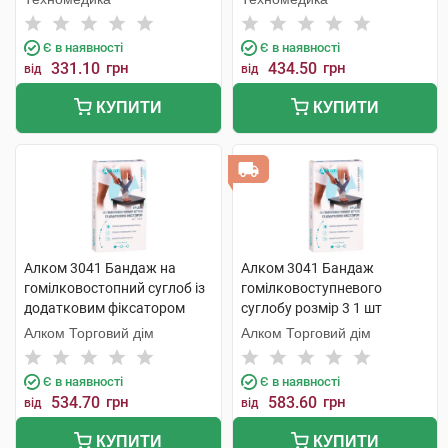
Є в наявності
Є в наявності
331.10
грн
434.50
грн
від
від
КУПИТИ
КУПИТИ
Алком 3041 Бандаж на
Алком 3041 Бандаж
гомілковостопний суглоб із
гомілковоступневого
додатковим фіксатором
суглобу розмір 3 1 шт
розмір 5 1 шт
Алком Торговий дім
Алком Торговий дім
Є в наявності
Є в наявності
534.70
грн
583.60
грн
від
від
КУПИТИ
КУПИТИ