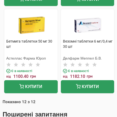
Бетмига таблетки 50 мг 30
Везомні таблетки 6 мг/0,4 мг
шт
30 шт
Астеллас Фарма Юроп
Делфарм Меппел Б.В.
Є в наявності
Є в наявності
1100.40
грн
1182.10
грн
від
від
КУПИТИ
КУПИТИ
Показано
12
з
12
Поширені запитання