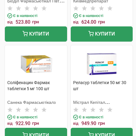
Біоділ Фармасьютікал Пвт.
Київмедпрепарат
Лтд.
Є в наявності
Є в наявності
523.80
грн
624.00
грн
від
від
КУПИТИ
КУПИТИ
Соліфенацин Фармак
Реласур таблетки 50 мг 30
таблетки 5 мг 100 шт
шт
Санека Фармасьютікалз
Містрал Кепітал
Менеджмент
Є в наявності
Є в наявності
922.90
грн
949.90
грн
від
від
КУПИТИ
КУПИТИ