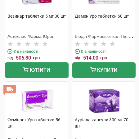
Везикар таблетки 5 мг 30 шт
Дамен Уро таблетки 60 шт
Астеллас Фарма Юроп
Біоділ Фармасьютікал Пвт.
Лтд.
Є в наявності
Є в наявності
506.80
грн
514.00
грн
від
від
КУПИТИ
КУПИТИ
Феміност Уро таблетки 56
Аурілла капсули 300 мг 70
шт
шт