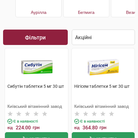
Аурілла
Бетмига
Везик
Фільтри
Сибутін таблетки 5 мг 30 шт
Нігісем таблетки 5 мг 30 шт
Київський вітамінний завод
Київський вітамінний завод
Є в наявності
Є в наявності
224.00
грн
364.80
грн
від
від