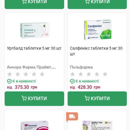
КУПИТИ
КУПИТИ
Ургбалд таблетки 5 мг 30 шт
Салфенікс таблетки 5 мг 30
шт
Аннора Фарма Прайвіт
Польфарма
Лімітед
Є в наявності
Є в наявності
375.30
грн
428.30
грн
від
від
КУПИТИ
КУПИТИ