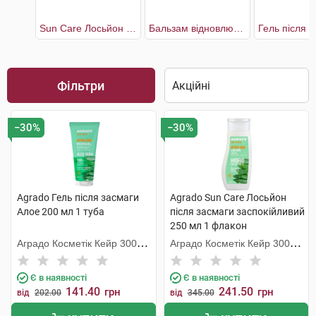
Sun Care Лосьйон після засмаги заспокійливий
Бальзам відновлюючий після сонця
Фільтри
−30%
−30%
Agrado Гель після засмаги
Agrado Sun Care Лосьйон
Алое 200 мл 1 туба
після засмаги заспокійливий
250 мл 1 флакон
Аградо Косметік Кейр 3000
Аградо Косметік Кейр 3000
С.Л.У.
С.Л.У.
Є в наявності
Є в наявності
141.40
241.50
грн
грн
від
202.00
від
345.00