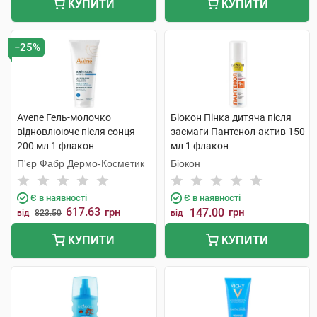
КУПИТИ
КУПИТИ
−25%
Avene Гель-молочко
Біокон Пінка дитяча після
відновлюючe після сонця
засмаги Пантенол-актив 150
200 мл 1 флакон
мл 1 флакон
П'єр Фабр Дермо-Косметик
Біокон
Є в наявності
Є в наявності
617.63
грн
147.00
грн
від
823.50
від
КУПИТИ
КУПИТИ