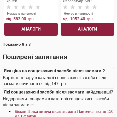
Урьяж
Ляборатуар SVR
Немає в наявності
Немає в наявності
583.00
грн
1052.40
грн
від
від
АНАЛОГИ
АНАЛОГИ
Показано
8
з
8
Поширені запитання
Яка ціна на сонцезахисні засоби після засмаги ?
Вартість товару в каталозі сонцезахисні засоби після
засмаги починається від 147 грн.
Які сонцезахисні засоби після засмаги найдешевші?
Недорогими товарами в категорії сонцезахисні засоби
після засмаги є:
Біокон Пінка дитяча після засмаги Пантенол-актив 150
мл 1 флакон