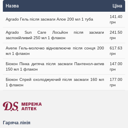
Назва
Ціна
141.40
Agrado Гель після засмаги Алое 200 мл 1 туба
грн
Agrado Sun Care Лосьйон після засмаги
241.50
заспокійливий 250 мл 1 флакон
грн
Avene Гель-молочко відновлюючe після сонця 200
617.63
мл 1 флакон
грн
Біокон Пінка дитяча після засмаги Пантенол-актив
147.00
150 мл 1 флакон
грн
Біокон Спрей охолоджуючий після засмаги 160 мл
177.00
1 флакон
грн
Гаряча лінія