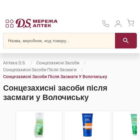
Аптека D.S.
Сонцезахисні Засоби
Сонцезахисні Засоби Після Засмаги
Сонцезахисні Засоби Після Засмаги У Волочиську
Сонцезахисні засоби після
засмаги у Волочиську