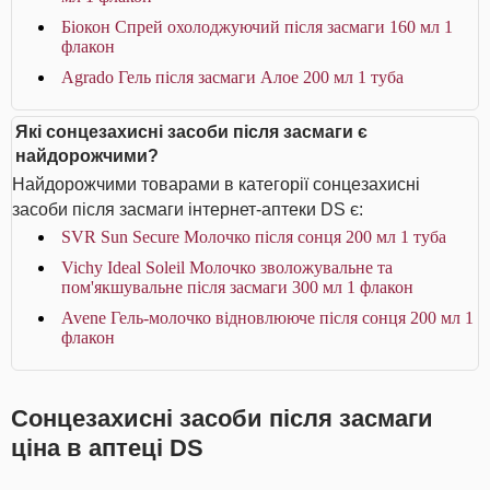
Біокон Спрей охолоджуючий після засмаги 160 мл 1
флакон
Agrado Гель після засмаги Алое 200 мл 1 туба
Які сонцезахисні засоби після засмаги є
найдорожчими?
Найдорожчими товарами в категорії сонцезахисні
засоби після засмаги інтернет-аптеки DS є:
SVR Sun Secure Молочко після сонця 200 мл 1 туба
Vichy Ideal Soleil Молочко зволожувальне та
пом'якшувальне після засмаги 300 мл 1 флакон
Avene Гель-молочко відновлюючe після сонця 200 мл 1
флакон
Сонцезахисні засоби після засмаги
ціна в аптеці DS