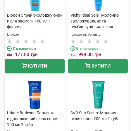
Біокон Спрей охолоджуючий
Vichy Ideal Soleil Молочко
після засмаги 160 мл 1
зволожувальне та
флакон
пом'якшувальне після
засмаги 300 мл 1 флакон
Біокон
Косметік Актів
Інтернаціональ
Є в наявності
Є в наявності
177.00
грн
999.00
грн
від
від
КУПИТИ
КУПИТИ
Uriage Bariesun Бальзам
SVR Sun Secure Молочко
відновлюючий після сонця
після сонця 200 мл 1 туба
150 мл 1 туба