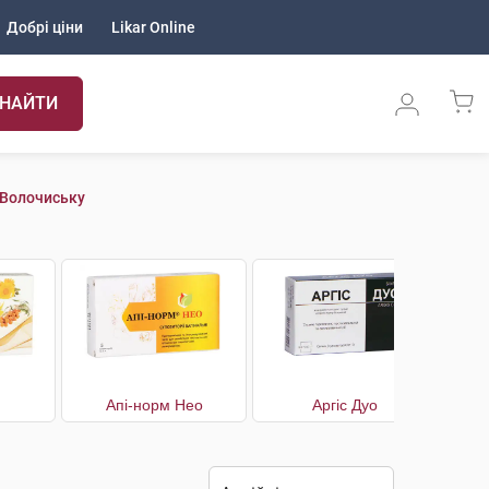
Добрі ціни
Likar Online
НАЙТИ
 Волочиську
Апі-норм Нео
Аргіс Дуо