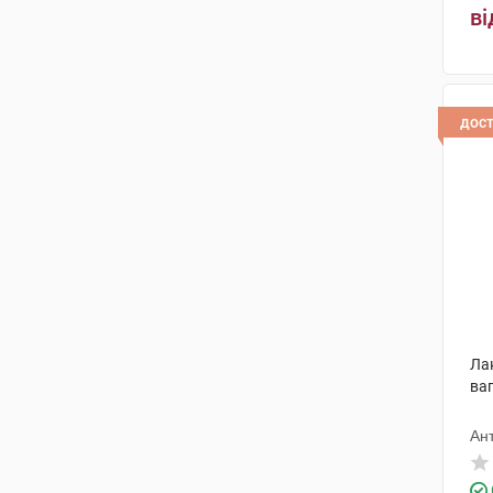
ві
Олівін Фарм ТОВ
(1)
Ананта Медікеар
(1)
Егіс
(1)
дос
Харківська фармацевтична
фабрика
(3)
Біосе
(1)
Фарма-Дерма
(1)
Біоділ Фармасьютікал Пвт. Лтд.
(1)
Червона зірка
(1)
Ла
ваг
Группо Фармаімпреса
(3)
Цидоніа
(3)
Ан
Здравофарм
(1)