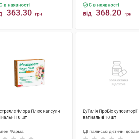
Є в наявності
Є в наявності
363.30
368.20
д
від
грн
грн
КУПИТИ
КУПИТИ
стрелле Флора Плюс капсули
ЕуТилія ПроБіо супозиторії
інальні 10 шт
вагінальні 10 шт
ьпен Фарма
ІДІ італійські дієтичні добав