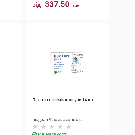
337.50
від
грн
КУПИТИ
Лактокен Фемін капсули 14 шт
Біодеал Фармасьютікалс
Є в наявності