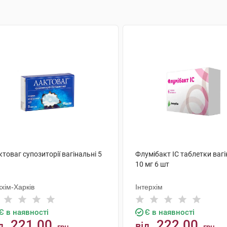
товаг супозиторії вагінальні 5
Флумібакт IC таблетки вагі
10 мг 6 шт
хім-Харків
Інтерхім
Є в наявності
Є в наявності
221.00
222.00
д
від