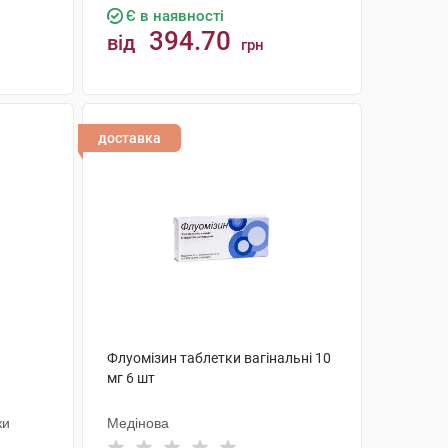
Є в наявності
394.70
від
грн
КУПИТИ
доставка
Флуомізин таблетки вагінальні 10
мг 6 шт
ки
Медінова