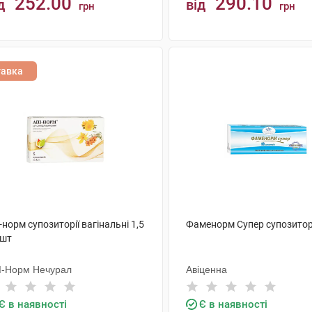
252.00
290.10
д
від
грн
грн
КУПИТИ
КУПИТИ
тавка
-норм супозиторії вагінальні 1,5
Фаменорм Супер супозиторі
 шт
І-Норм Нечурал
Авіценна
Є в наявності
Є в наявності