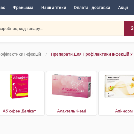
нас
Франшиза
Наші аптеки
Оплата і доставка
Акції
З
офілактики Інфекцій
Препарати Для Профілактики Інфекцій У
Аб'юфен Делікат
Алактель Фемі
Апі-норм