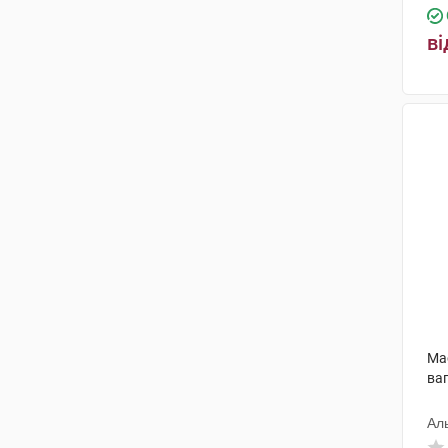
ві
Ма
ваг
Ал