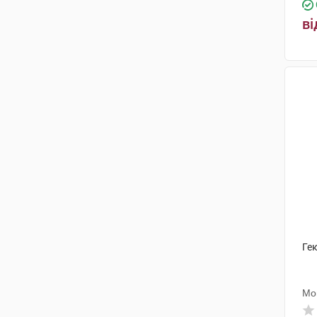
Прокер Хелс Іберія С.Л.
(1)
ві
Перфект Кеа Дістрібьюшн
(1)
Уріак Італі С.р.л.
(1)
Фармфілд
(1)
Гек
Мо