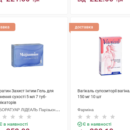
грн
грн
КУПИТИ
КУПИТИ
тавка
доставка
ратин Захист Інтим Гель для
Вагікаль супозиторії вагіна
нення сухості 5 мл 7 туб-
150 мг 10 шт
ікаторів
БОРАТУАР ЛІДЕАЛЬ Парізьєн
Фарміна
 з о.о.
Є в наявності
Є в наявності