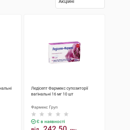
нальні
Ледісепт Фармекс супозиторії
вагінальні 16 мг 10 шт
Фармекс Груп
Є в наявності
242.50
від