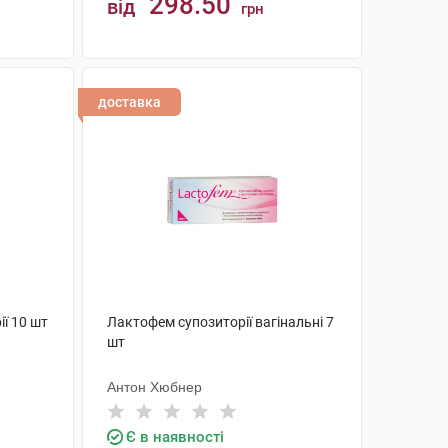
298.50
від
грн
КУПИТИ
доставка
ї 10 шт
Лактофем супозиторії вагінальні 7
шт
Антон Хюбнер
Є в наявності