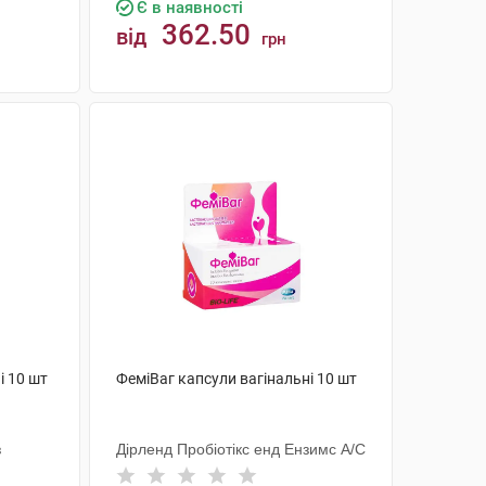
Є в наявності
362.50
від
грн
КУПИТИ
і 10 шт
ФеміВаг капсули вагінальні 10 шт
з
Дірленд Пробіотікс енд Ензимс А/С