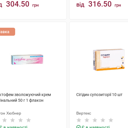
304.50
316.50
д
від
грн
грн
КУПИТИ
КУПИТИ
тавка
ктофем зволожуючий крем
Сігідин супозиторії 10 шт
інальний 50 г 1 флакон
тон Хюбнер
Вертекс
Є в наявності
Є в наявності