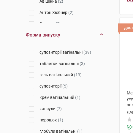
Авіценна
(2)
Антон Хюбнер
(2)
Вертекс
(3)
дос
Форма випуску
Біодеал Фармасьютікалс
(1)
Кора Корпорейшн Лімітед
(1)
супозиторії вагінальні
(39)
Біофактор Сп. з о.о.
(1)
таблетки вагінальні
(3)
Монфарм
(7)
гель вагінальний
(13)
Дельта Медікел Промоушнз
(1)
супозиторії
(5)
Дірленд Пробіотікс енд Ензимс
Ме
А/С
(1)
крем вагінальний
(1)
усу
апл
Альпен Фарма
(2)
капсули
(7)
ЛА
ІДІ італійські дієтичні добавки
Сп.
порошок
(1)
(2)
глобули вагінальні
(1)