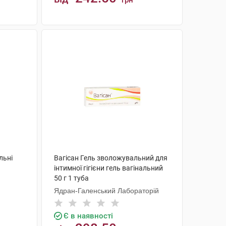
грн
КУПИТИ
льні
Вагісан Гель зволожувальний для
інтимної гігієни гель вагінальний
50 г 1 туба
Ядран-Галенський Лабораторій
Є в наявності