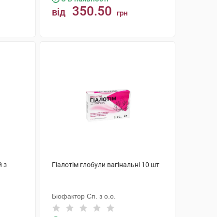
350.50
від
грн
КУПИТИ
 з
Гіалотім глобули вагінальні 10 шт
Біофактор Сп. з о.о.