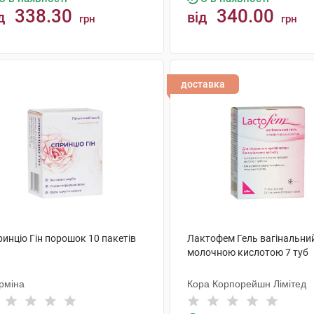
338.30
340.00
д
від
грн
грн
КУПИТИ
КУПИТИ
доставка
инціо Гін порошок 10 пакетів
Лактофем Гель вагінальний
молочною кислотою 7 туб
рміна
Кора Корпорейшн Лімітед