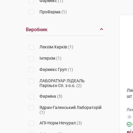
Фармекс
(1)
ПроФарма
(1)
Виробник
Лекхім-Харків
(1)
Інтерхім
(1)
Фармекс Груп
(1)
ЛАБОРАТУАР ЛІДЕАЛЬ
Парізьєн Сп. з о.о.
(2)
Лак
Фарміна
(3)
шт
Ядран-Галенський Лабораторій
Лек
(1)
АПІ-Норм Нечурал
(3)
ві