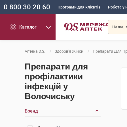
0 800 30 20 60
Програми для клієнтів
Робота у 
Каталог
Аптека D.S.
Здоров'я Жінки
Препарати Для Пр
Препарати для
профілактики
інфекцій у
Волочиську
Бренд