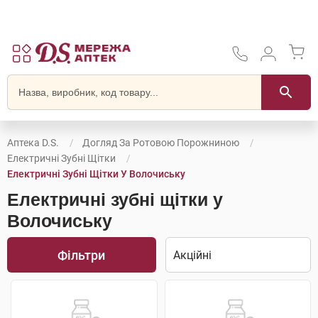
Аптека D.S.
Догляд За Ротовою Порожниною
Електричні Зубні Щітки
Електричні Зубні Щітки У Волочиську
Електричні зубні щітки у
Волочиську
Фільтри