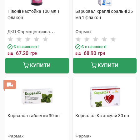
Півонії настойка 100 мл 1
Барбовал краплі оральні 25
флакон
мл 1 флакон
ДКП Фармацевтична
Фармак
фабрика
Є в наявності
Є в наявності
67.20
грн
68.90
грн
від
від
КУПИТИ
КУПИТИ
Корвалол таблетки 30 шт
Корвалол К капсули 30 шт
Фармак
Фармак