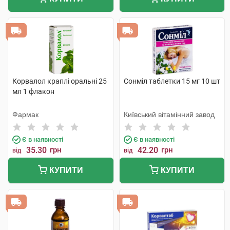
Корвалол краплі оральні 25
Сонміл таблетки 15 мг 10 шт
мл 1 флакон
Фармак
Київський вітамінний завод
Є в наявності
Є в наявності
35.30
грн
42.20
грн
від
від
КУПИТИ
КУПИТИ