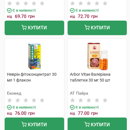
Є в наявності
Є в наявності
69.70
грн
72.70
грн
від
від
КУПИТИ
КУПИТИ
Неврін фітоконцентрат 30
Arbor Vitae Валеріана
мл 1 флакон
таблетки 30 мг 50 шт
Екомед
АТ Пайра
Є в наявності
Є в наявності
76.00
грн
77.00
грн
від
від
КУПИТИ
КУПИТИ