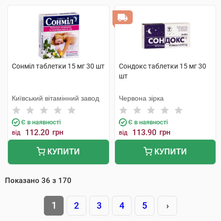
Сонміл таблетки 15 мг 30 шт
Сондокс таблетки 15 мг 30
шт
Київський вітамінний завод
Червона зірка
Є в наявності
Є в наявності
112.20
грн
113.90
грн
від
від
КУПИТИ
КУПИТИ
Показано
36
з
170
1
2
3
4
5
›