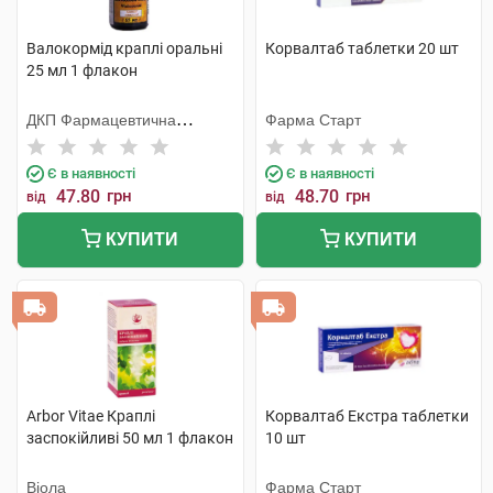
Валокормід краплі оральні
Корвалтаб таблетки 20 шт
25 мл 1 флакон
ДКП Фармацевтична
Фарма Старт
фабрика
Є в наявності
Є в наявності
47.80
грн
48.70
грн
від
від
КУПИТИ
КУПИТИ
Arbor Vitae Краплі
Корвалтаб Екстра таблетки
заспокійливі 50 мл 1 флакон
10 шт
Віола
Фарма Старт