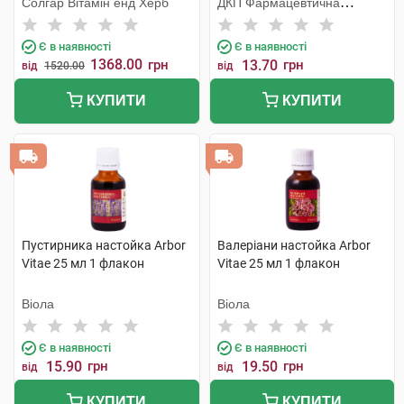
Солгар Вітамін енд Херб
ДКП Фармацевтична
фабрика
Є в наявності
Є в наявності
1368.00
грн
13.70
грн
від
1520.00
від
КУПИТИ
КУПИТИ
Пустирника настойка Arbor
Валеріани настойка Arbor
Vitae 25 мл 1 флакон
Vitae 25 мл 1 флакон
Віола
Віола
Є в наявності
Є в наявності
15.90
грн
19.50
грн
від
від
КУПИТИ
КУПИТИ