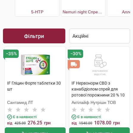
5-НТР
Nemuri night Спрей для здорового сну
Алле
Фільтри
−35%
−30%
IF Гліцин Форте таблетки 30
IF Нервонорм CBD з
шт
канабідіолом спрей для
ротової порожнини 20 % 10
мл 1 флакон
Сантамед ЛТ
Актілайф Нутрішн ТОВ
Є в наявності
Є в наявності
276.25
1078.00
грн
грн
від
425.00
від
1540.00