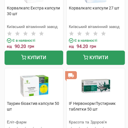
Корвалкапс Екстра капсули
Корвалкапс капсули 27 шт
30 шт
Київський вітамінний завод
Київський вітамінний завод
Є в наявності
Є в наявності
90.20
грн
94.20
грн
від
від
КУПИТИ
КУПИТИ
Таурин біоактив капсули 50
IF Нервонорм Пустирник
шт
таблетки 50 шт
Еліт-фарм
Красота та Здоров'я