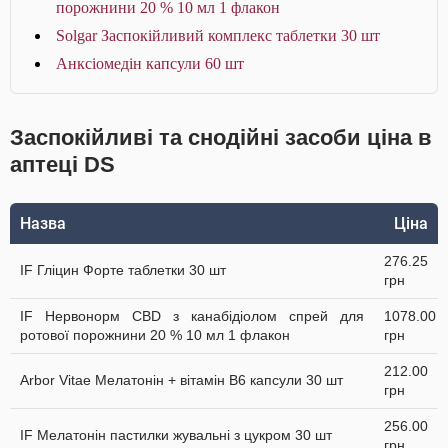
порожнини 20 % 10 мл 1 флакон
Solgar Заспокійливий комплекс таблетки 30 шт
Анксіомедін капсули 60 шт
Заспокійливі та снодійні засоби ціна в
аптеці DS
Назва
Ціна
276.25
IF Гліцин Форте таблетки 30 шт
грн
IF Нервонорм CBD з канабідіолом спрей для
1078.00
ротової порожнини 20 % 10 мл 1 флакон
грн
212.00
Arbor Vitae Мелатонін + вітамін В6 капсули 30 шт
грн
256.00
IF Мелатонін пастилки жувальні з цукром 30 шт
грн