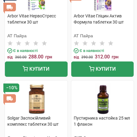
Arbor Vitae НервоСтресс
Arbor Vitae Гліцин Актив
таблетки 30 шт
Формула таблетки 30 шт
АТ Пайра
АТ Пайра
Є в наявності
Є в наявності
288.00
312.00
грн
грн
від
360.00
від
390.00
КУПИТИ
КУПИТИ
−10%
Solgar Заспокійливий
Пустирника настойка 25 мл
комплекс таблетки 30 шт
1 флакон