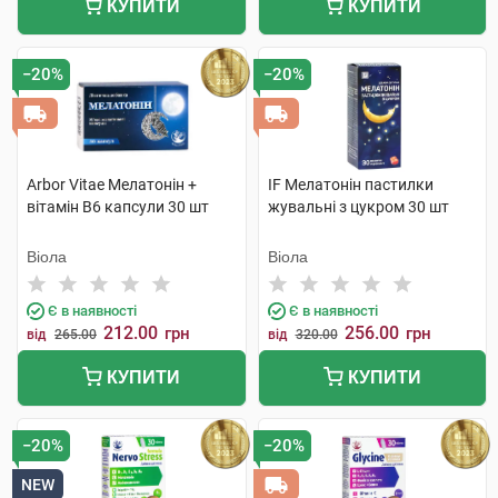
КУПИТИ
КУПИТИ
−20%
−20%
Arbor Vitae Мелатонін +
IF Мелатонін пастилки
вітамін В6 капсули 30 шт
жувальні з цукром 30 шт
Віола
Віола
Є в наявності
Є в наявності
212.00
256.00
грн
грн
від
265.00
від
320.00
КУПИТИ
КУПИТИ
−20%
−20%
NEW