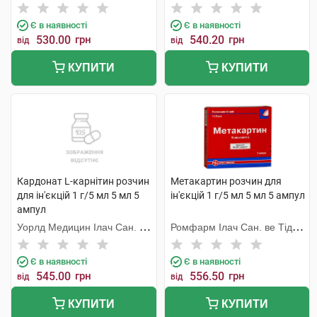
Є в наявності
Є в наявності
530.00
грн
540.20
грн
від
від
КУПИТИ
КУПИТИ
Кардонат L-карнітин розчин
Метакартин розчин для
для ін'єкцій 1 г/5 мл 5 мл 5
ін'єкцій 1 г/5 мл 5 мл 5 ампул
ампул
Уорлд Медицин Ілач Сан. Ве
Ромфарм Ілач Сан. ве Тідж.
Тідж
Лтд. Шті
Є в наявності
Є в наявності
545.00
грн
556.50
грн
від
від
КУПИТИ
КУПИТИ