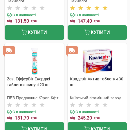
Технолог
Технолог
Є в наявності
Є в наявності
131.50
грн
147.40
грн
від
від
КУПИТИ
КУПИТИ
Zest ЕфферВіт Енерджі
Квадевіт Актив таблетки 30
таблетки шипучі 20 шт
шт
ПЕЗ Продакшнс Юроп Кфт
Київський вітамінний завод
Є в наявності
Є в наявності
181.70
грн
245.20
грн
від
від
КУПИТИ
КУПИТИ