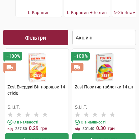
L-Карнітин
L-Карнітин + Біотин
Фільтри
−100%
−100%
Zest Енерджі Віт порошок 14
Zest Позитив таблетки 14 шт
стіків
S.I.I.T.
S.I.I.T.
Є в наявності
Є в наявності
0.29
0.30
грн
грн
від
287.80
від
301.40