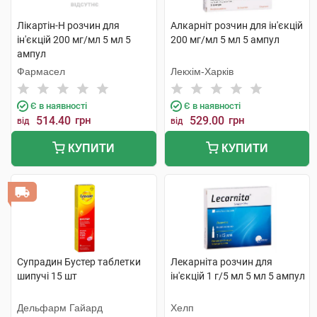
Лікартін-Н розчин для
Алкарніт розчин для ін'єкцій
ін'єкцій 200 мг/мл 5 мл 5
200 мг/мл 5 мл 5 ампул
ампул
Фармасел
Лекхім-Харків
Є в наявності
Є в наявності
514.40
грн
529.00
грн
від
від
КУПИТИ
КУПИТИ
Супрадин Бустер таблетки
Лекарніта розчин для
шипучі 15 шт
ін'єкцій 1 г/5 мл 5 мл 5 ампул
Дельфарм Гайард
Хелп