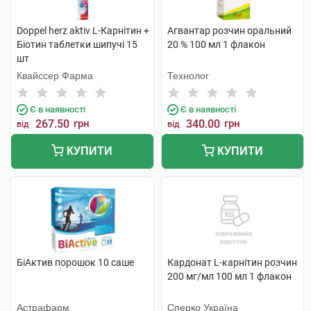
Doppel herz aktiv L-Карнітин +
Агвантар розчин оральний
Біотин таблетки шипучі 15
20 % 100 мл 1 флакон
шт
Квайссер Фарма
Технолог
Є в наявності
Є в наявності
267.50
грн
340.00
грн
від
від
КУПИТИ
КУПИТИ
БіАктив порошок 10 саше
Кардонат L-карнітин розчин
200 мг/мл 100 мл 1 флакон
Астрафарм
Сперко Україна