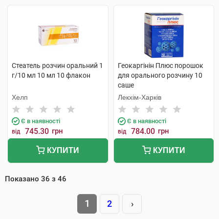
Стеатель розчин оральний 1
Геокаргінін Плюс порошок
г/10 мл 10 мл 10 флакон
для орального розчину 10
саше
Хелп
Лекхім-Харків
Є в наявності
Є в наявності
745.30
грн
784.00
грн
від
від
КУПИТИ
КУПИТИ
Показано
36
з
46
1
2
›