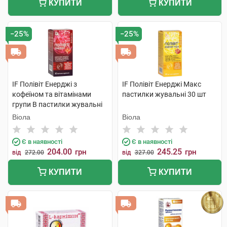
КУПИТИ
КУПИТИ
−25%
−25%
IF Полівіт Енерджі з
IF Полівіт Енерджі Макс
кофеїном та вітамінами
пастилки жувальні 30 шт
групи В пастилки жувальні
30 шт
Віола
Віола
Є в наявності
Є в наявності
204.00
245.25
грн
грн
від
272.00
від
327.00
КУПИТИ
КУПИТИ