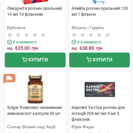
Лекарніта розчин оральний
Алміба розчин оральний 120
10 мл 10 флаконів
мл 1 флакон
Ербозета
Мігуель і Гарріга
Є в наявності
Є в наявності
635.00
грн
638.80
грн
від
від
КУПИТИ
КУПИТИ
Solgar Комплекс незамінних
Карнівіт Екстра розчин для
амінокислот капсули 30 шт
ін'єкцій 200 мг/мл 5 мл 5
флаконів
Солгар Вітамін енд Херб
Юрія-Фарм