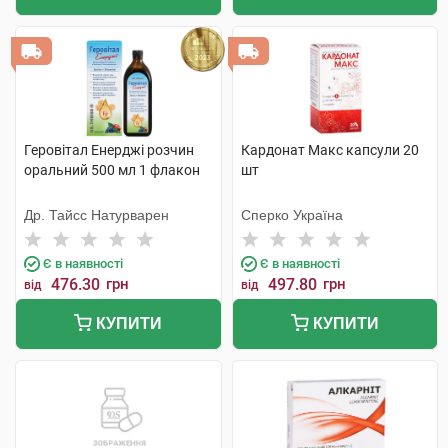
Геровітал Енерджі розчин
Кардонат Макс капсули 20
оральний 500 мл 1 флакон
шт
Др. Тайсс Натурварен
Сперко Україна
Є в наявності
Є в наявності
476.30
грн
497.80
грн
від
від
КУПИТИ
КУПИТИ