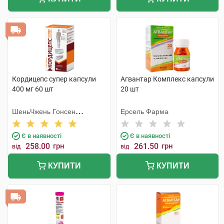
Кордицепс супер капсули
Агвантар Комплекс капсули
400 мг 60 шт
20 шт
ШеньЧжень Гонсен
Ерсель Фарма
Байоледжі Індастрі Ко. Лтд
Є в наявності
Є в наявності
258.00
грн
261.50
грн
від
від
КУПИТИ
КУПИТИ