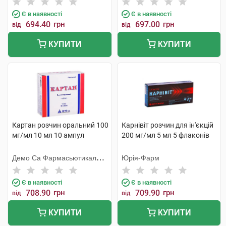
Є в наявності
Є в наявності
694.40
грн
697.00
грн
від
від
КУПИТИ
КУПИТИ
Картан розчин оральний 100
Карнівіт розчин для ін'єкцій
мг/мл 10 мл 10 ампул
200 мг/мл 5 мл 5 флаконів
Демо Са Фармасьютикал
Юрія-Фарм
Індастрі
Є в наявності
Є в наявності
708.90
грн
709.90
грн
від
від
КУПИТИ
КУПИТИ