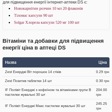
для підвищення енергії інтернет-аптеки DS є:
Новокарнітин розчин 10 мл 20 флаконів
Тіломас капсули 90 шт
Solgar Хлорела капсули 520 мг 100 шт
Вітаміни та добавки для підвищення
енергії ціна в аптеці DS
Назва
Ціна
Zest Енерджі Віт порошок 14 стіків
0.29 грн
Zest Позитив таблетки 14 шт
0.30 грн
IF Полівіт Енерджі з кофеїном та вітамінами групи В
204.00
пастилки жувальні 30 шт
грн
245.25
IF Полівіт Енерджі Макс пастилки жувальні 30 шт
грн