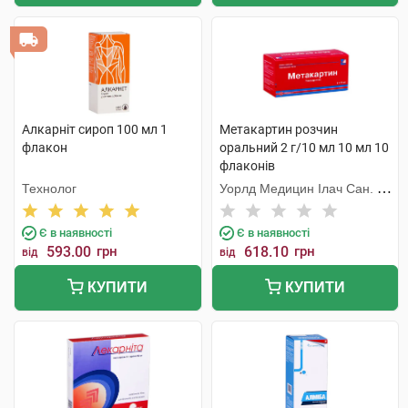
Алкарніт сироп 100 мл 1
Метакартин розчин
флакон
оральний 2 г/10 мл 10 мл 10
флаконів
Технолог
Уорлд Медицин Ілач Сан. Ве
Тідж
Є в наявності
Є в наявності
593.00
грн
618.10
грн
від
від
КУПИТИ
КУПИТИ