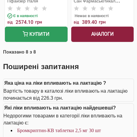
Пфайзер Італія
Сан Фармасьютикал
Індастріз
Є в наявності
Немає в наявності
2574.10
грн
389.40
грн
від
від
АНАЛОГИ
КУПИТИ
Показано
8
з
8
Поширені запитання
Яка ціна на ліки впливають на лактацію ?
Вартість товару в каталозі ліки впливають на лактацію
починається від 226.3 грн.
Які ліки впливають на лактацію найдешевші?
Недорогими товарами в категорії ліки впливають на
лактацію є:
Бромкриптин-КВ таблетки 2,5 мг 30 шт