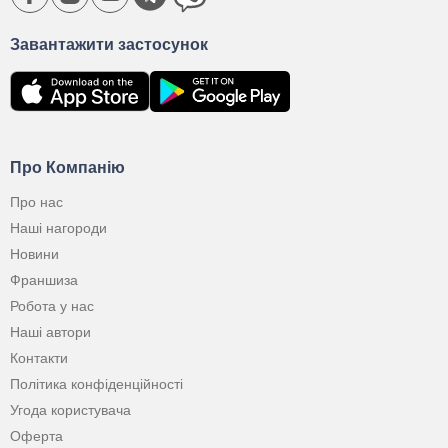
Завантажити застосунок
Про Компанію
Про нас
Наші нагороди
Новини
Франшиза
Робота у нас
Наші автори
Контакти
Політика конфіденційності
Угода користувача
Оферта