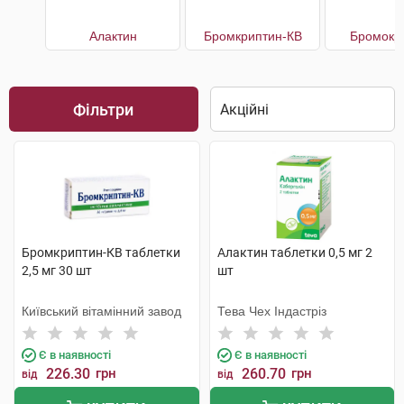
Алактин
Бромкриптин-КВ
Бромокр
Фільтри
Бромкриптин-КВ таблетки
Алактин таблетки 0,5 мг 2
2,5 мг 30 шт
шт
Київський вітамінний завод
Тева Чех Індастріз
Є в наявності
Є в наявності
226.30
грн
260.70
грн
від
від