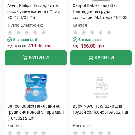
Avent Philips Накладки на
Canpol Babies EasyStart
соски універсальна (21 мм)
Накладки на груди
SCF153/03 2 шт
силіконові M/L пара 18/603
2 шт
Філіпс Електронікс
Канпол
Є в наявності
Є в наявності
419.05
грн
156.00
грн
від
493.00
від
КУПИТИ
КУПИТИ
Canpol Babies Накладки на
Baby-Nova Накладки для
груди силіконові S пара малі
грудей силіконові 39302 1 шт
(18/602) 2 шт
Канпол
Новатекс