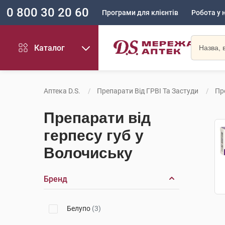
0 800 30 20 60
Програми для клієнтів
Робота у 
Каталог
Аптека D.S.
Препарати Від ГРВІ Та Застуди
Пр
Препарати від
герпесу губ у
Волочиську
Бренд
Белупо
(3)