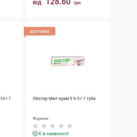
128.60
від
грн
КУПИТИ
доставка
10 г 1
Ліпстер Мінт крем 5 % 5 г 1 туба
Фармак
Є в наявності