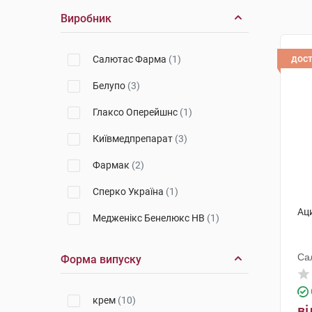
Виробник
дос
Салютас Фарма
(1)
Белупо
(3)
Глаксо Оперейшнс
(1)
Київмедпрепарат
(3)
Фармак
(2)
Сперко Україна
(1)
Аци
Медженікс Бенелюкс НВ
(1)
Са
Форма випуску
крем
(10)
ві