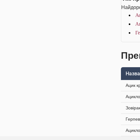
Найдоро
Аф
Аг
Ге
Пре
Назва
Ацик к
Ацикло
Зовіра
Герпев
Ацикло