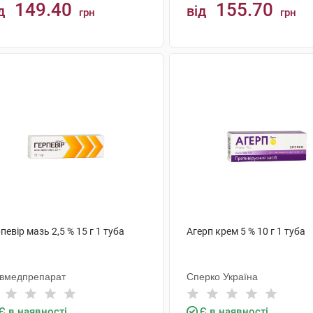
149.40
155.70
д
від
грн
грн
КУПИТИ
КУПИТИ
певір мазь 2,5 % 15 г 1 туба
Агерп крем 5 % 10 г 1 туба
ївмедпрепарат
Сперко Україна
Є в наявності
Є в наявності