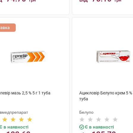
грн
грн
КУПИТИ
КУПИТИ
тавка
певір мазь 2,5 % 5 г 1 туба
Ацикловір Белупо крем 5 % 
туба
ївмедпрепарат
Белупо
Є в наявності
Є в наявності