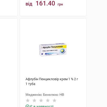
161.40
від
грн
КУПИТИ
Афлубін Пенцикловір крем 1 % 2 г
1 туба
Медженікс Бенелюкс НВ
Є в наявності