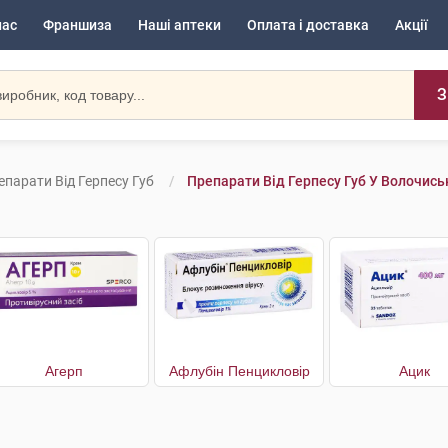
нас
Франшиза
Наші аптеки
Оплата і доставка
Акції
З
епарати Від Герпесу Губ
Препарати Від Герпесу Губ У Волочись
Агерп
Афлубін Пенцикловір
Ацик