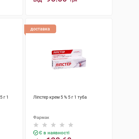
грн
КУПИТИ
доставка
5 г 1
Ліпстер крем 5 % 5 г 1 туба
Фармак
Є в наявності