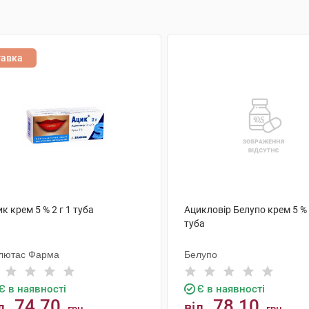
тавка
к крем 5 % 2 г 1 туба
Ацикловір Белупо крем 5 % 
туба
лютас Фарма
Белупо
Є в наявності
Є в наявності
74.70
78.10
д
від