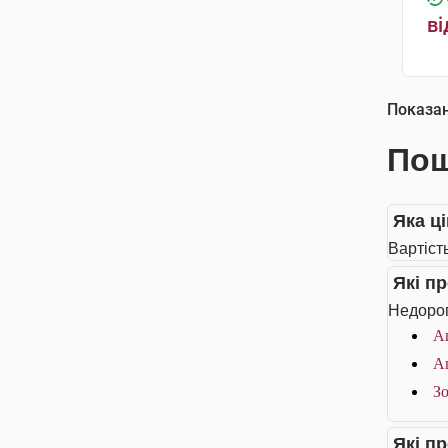
ві
Показа
Пош
Яка ці
Вартість
Які п
Недорог
Ац
Ац
Зо
Які п