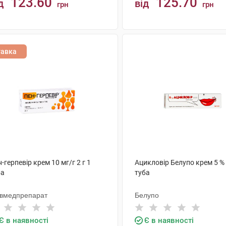
123.60
125.70
д
від
грн
грн
КУПИТИ
КУПИТИ
тавка
-герпевір крем 10 мг/г 2 г 1
Ацикловір Белупо крем 5 % 
ба
туба
ївмедпрепарат
Белупо
Є в наявності
Є в наявності