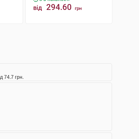
294.60
від
грн
КУПИТИ
д 74.7 грн.