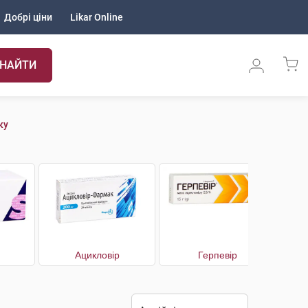
Добрі ціни
Likar Online
НАЙТИ
ку
Ацикловір
Герпевір