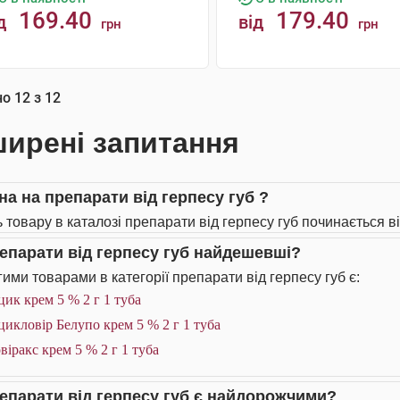
169.40
179.40
д
від
грн
грн
КУПИТИ
КУПИТИ
но
12
з
12
ирені запитання
на на препарати від герпесу губ ?
 товару в каталозі препарати від герпесу губ починається ві
репарати від герпесу губ найдешевші?
ими товарами в категорії препарати від герпесу губ є:
ик крем 5 % 2 г 1 туба
икловір Белупо крем 5 % 2 г 1 туба
віракс крем 5 % 2 г 1 туба
репарати від герпесу губ є найдорожчими?