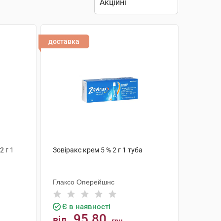
доставка
2 г 1
Зовіракс крем 5 % 2 г 1 туба
Глаксо Оперейшнс
Є в наявності
95.80
від