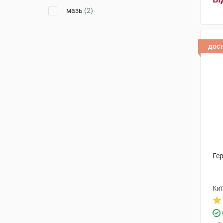
мазь
(2)
дос
Гер
Ки