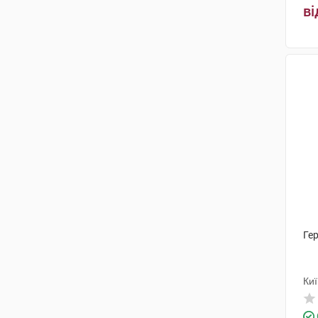
ві
Гер
Ки