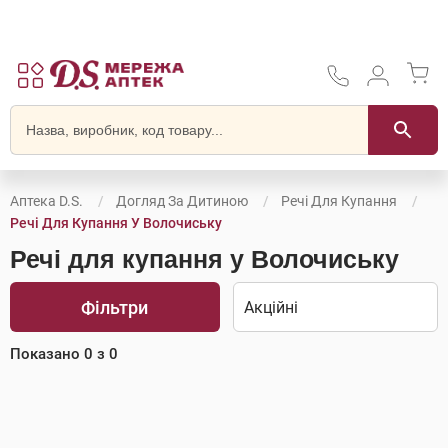
Аптека D.S.
Догляд За Дитиною
Речі Для Купання
Речі Для Купання У Волочиську
Речі для купання у Волочиську
Фільтри
Показано
0
з
0