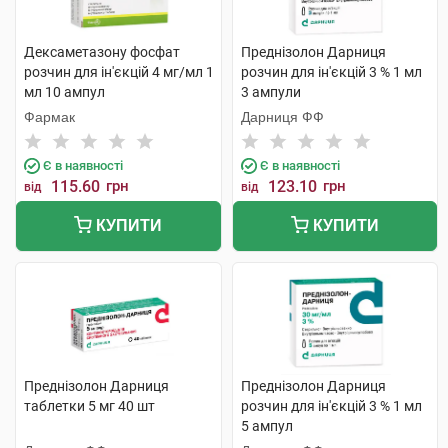
Дексаметазону фосфат
Преднізолон Дарниця
розчин для ін'єкцій 4 мг/мл 1
розчин для ін'єкцій 3 % 1 мл
мл 10 ампул
3 ампули
Фармак
Дарниця ФФ
Є в наявності
Є в наявності
115.60
грн
123.10
грн
від
від
КУПИТИ
КУПИТИ
Преднізолон Дарниця
Преднізолон Дарниця
таблетки 5 мг 40 шт
розчин для ін'єкцій 3 % 1 мл
5 ампул