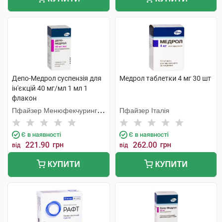
Депо-Медрол суспензія для
Медрол таблетки 4 мг 30 шт
ін'єкцій 40 мг/мл 1 мл 1
флакон
Пфайзер Менюфекчуринг
Пфайзер Італія
Бельгія
Є в наявності
Є в наявності
221.90
грн
262.00
грн
від
від
КУПИТИ
КУПИТИ