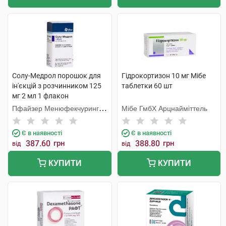
Солу-Медрол порошок для
Гідрокортизон 10 мг Мібе
ін'єкцій з розчинником 125
таблетки 60 шт
мг 2 мл 1 флакон
Пфайзер Менюфекчуринг
Мібе ГмбХ Арцнайміттель
Бельгія
Є в наявності
Є в наявності
387.60
грн
388.80
грн
від
від
КУПИТИ
КУПИТИ