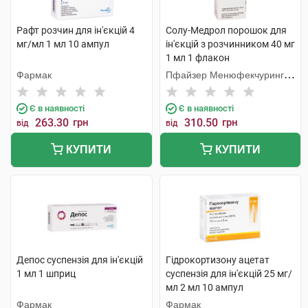
Рафт розчин для ін'єкцій 4
Солу-Медрол порошок для
мг/мл 1 мл 10 ампул
ін'єкцій з розчинником 40 мг
1 мл 1 флакон
Фармак
Пфайзер Менюфекчуринг
Бельгія
Є в наявності
Є в наявності
263.30
грн
310.50
грн
від
від
КУПИТИ
КУПИТИ
Депос суспензія для ін'єкцій
Гідрокортизону ацетат
1 мл 1 шприц
суспензія для ін'єкцій 25 мг/
мл 2 мл 10 ампул
Фармак
Фармак