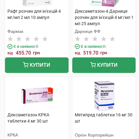
Рафт розчин для ін'єкцій 4
Дексаметазон-4 Дарниця
мг/мл 2 мл 10 ампул
розчин для ін'єкцій 4 мг/мл 1
мл 25 ампул
Фармак
Дарниця ФФ
Є в наявності
Є в наявності
455.70
грн
519.70
грн
від
від
КУПИТИ
КУПИТИ
Дексаметазон КРКА
Метипред таблетки 16 мг 30
таблетки 4 мг 30 шт
шт
КРКА
Оріон Корпорейшн