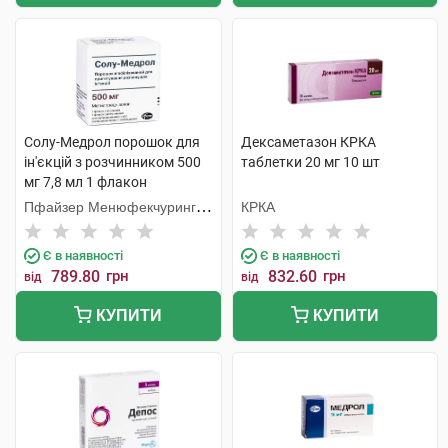
Солу-Медрол порошок для
Дексаметазон КРКА
ін'єкцій з розчинником 500
таблетки 20 мг 10 шт
мг 7,8 мл 1 флакон
Пфайзер Менюфекчуринг
КРКА
Бельгія
Є в наявності
Є в наявності
789.80
грн
832.60
грн
від
від
КУПИТИ
КУПИТИ