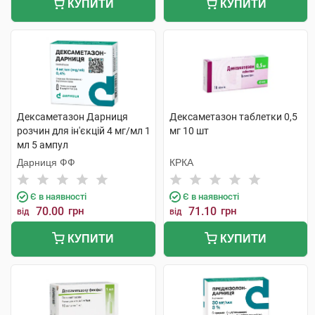
КУПИТИ
КУПИТИ
Дексаметазон Дарниця
Дексаметазон таблетки 0,5
розчин для ін'єкцій 4 мг/мл 1
мг 10 шт
мл 5 ампул
Дарниця ФФ
КРКА
Є в наявності
Є в наявності
70.00
грн
71.10
грн
від
від
КУПИТИ
КУПИТИ