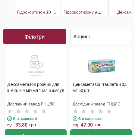
Гідрокортизон 10 мг Мібе
Гідрокортизону ацетат
Дексаме
Фільтри
Дексаметазон розчин для
Дексаметазон таблетки 0,5
ін'єкцій 4 мг/мл 1 мл 5 ампул
мг 50 шт
Дослідний завод ГНЦЛС
Дослідний завод ГНЦЛС
Є в наявності
Є в наявності
33.80
грн
47.00
грн
від
від