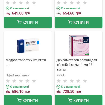
Є в наявності
Є в наявності
649.00
грн
654.60
грн
від
від
КУПИТИ
КУПИТИ
Медрол таблетки 32 мг 20
Дексаметазон розчин для
шт
ін'єкцій 4 мг/мл 1 мл 25
ампул
Пфайзер Італія
КРКА
Є в наявності
Є в наявності
686.10
грн
728.50
грн
від
від
КУПИТИ
КУПИТИ