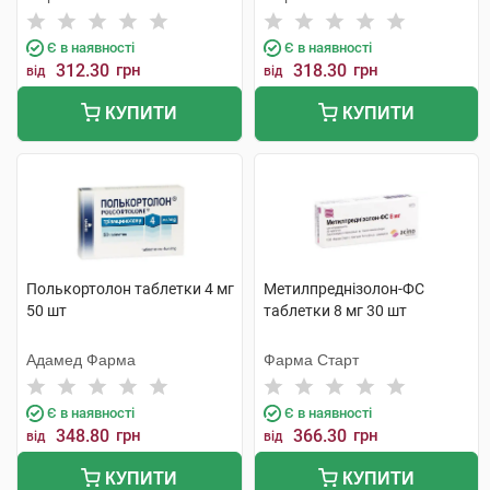
Є в наявності
Є в наявності
312.30
грн
318.30
грн
від
від
КУПИТИ
КУПИТИ
Полькортолон таблетки 4 мг
Метилпреднізолон-ФС
50 шт
таблетки 8 мг 30 шт
Адамед Фарма
Фарма Старт
Є в наявності
Є в наявності
348.80
грн
366.30
грн
від
від
КУПИТИ
КУПИТИ