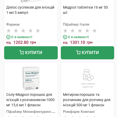
Депос суспензія для ін'єкцій
Медрол таблетки 16 мг 50
1 мл 5 ампул
шт
Фармак
Пфайзер Італія
Є в наявності
Є в наявності
1202.80
грн
1301.10
грн
від
від
КУПИТИ
КУПИТИ
Солу-Медрол порошок для
Метиром порошок та
ін'єкцій з розчинником 1000
розчинник для розчину для
мг 15,6 мл 1 флакон
ін'єкцій 500 мг 1 флакон
Пфайзер Менюфекчуринг
Ромфарм Компані
Бельгія