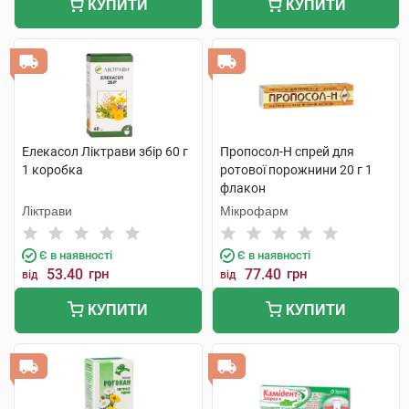
КУПИТИ
КУПИТИ
Елекасол Ліктрави збір 60 г
Пропосол-Н спрей для
1 коробка
ротової порожнини 20 г 1
флакон
Ліктрави
Мікрофарм
Є в наявності
Є в наявності
53.40
грн
77.40
грн
від
від
КУПИТИ
КУПИТИ