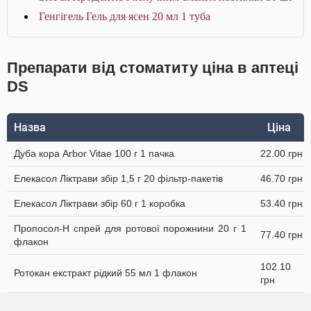
Генгігель Гель для ясен 20 мл 1 туба
Препарати від стоматиту ціна в аптеці
DS
Назва
Ціна
Дуба кора Arbor Vitae 100 г 1 пачка
22.00 грн
Елекасол Ліктрави збір 1,5 г 20 фільтр-пакетів
46.70 грн
Елекасол Ліктрави збір 60 г 1 коробка
53.40 грн
Пропосол-Н спрей для ротової порожнини 20 г 1
77.40 грн
флакон
102.10
Ротокан екстракт рідкий 55 мл 1 флакон
грн