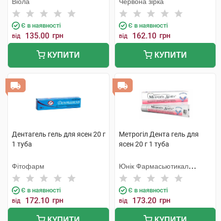
Віола
Червона зірка
Є в наявності
Є в наявності
135.00
грн
162.10
грн
від
від
КУПИТИ
КУПИТИ
Дентагель гель для ясен 20 г
Метрогіл Дента гель для
1 туба
ясен 20 г 1 туба
Фітофарм
Юнік Фармасьютикал
Лабораторіз
Є в наявності
Є в наявності
172.10
грн
173.20
грн
від
від
КУПИТИ
КУПИТИ