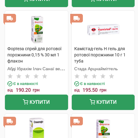
Фортеза спрей для ротової
Камістад-гель Н гель для
порожнини 0,15 % 30 мл 1
ротової порожнини 10 г 1
флакон
туба
Абді Ібрахім Ілач Санаї ве
Стада Арцнайміттель
Тіджарет
Є в наявності
Є в наявності
190.20
грн
195.50
грн
від
від
КУПИТИ
КУПИТИ