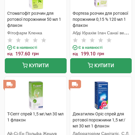
Стоматофіт розчин для
Фортеза розчин для ротової
ротової порожнини 50 мл 1
порожнини 0,15 % 120 мл 1
флакон
флакон
Фітофарм Кленка
Абді Ібрахім Ілач Санаї ве
Тіджарет
Є в наявності
Є в наявності
197.60
грн
199.10
грн
від
від
КУПИТИ
КУПИТИ
Т-Септ спрей 1,5 мг/мл 30 мл
Декатилен Оріс спрей для
1 флакон
ротової порожнини 1,5 мг/
мл 30 мл 1 флакон
Ай-Сі-Ен Польфа Жешув
Лабораторіум Санітатіс, С.Л.