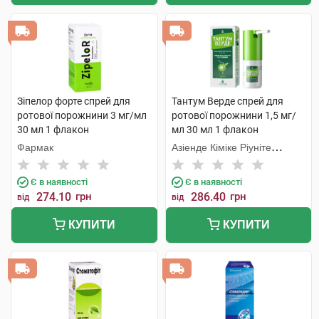
Зіпелор форте спрей для
Тантум Верде спрей для
ротової порожнини 3 мг/мл
ротової порожнини 1,5 мг/
30 мл 1 флакон
мл 30 мл 1 флакон
Фармак
Азіенде Кіміке Ріуніте
Анжеліні Франческо
Є в наявності
Є в наявності
274.10
грн
286.40
грн
від
від
КУПИТИ
КУПИТИ