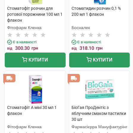
Стоматофіт розчин для
Стоматидин розчин 0,1 %
ротової порожнини 100 мл 1
200 мл 1 флакон
флакон
Фітофарм Кленка
Босналек
Є в наявності
Є в наявності
300.30
грн
318.10
грн
від
від
КУПИТИ
КУПИТИ
Стоматофіт А міні 30 мл 1
БіоГая ПроДентіс з
флакон
яблучним смаком пастилки
30 шт
Фітофарм Кленка
Фармасієрра Мануфактурінг