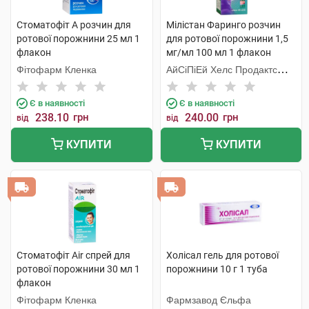
Стоматофіт А розчин для
Мілістан Фаринго розчин
ротової порожнини 25 мл 1
для ротової порожнини 1,5
флакон
мг/мл 100 мл 1 флакон
Фітофарм Кленка
АйСіПіЕй Хелс Продактc
Лімітед
Є в наявності
Є в наявності
238.10
грн
240.00
грн
від
від
КУПИТИ
КУПИТИ
Стоматофіт Air спрей для
Холісал гель для ротової
ротової порожнини 30 мл 1
порожнини 10 г 1 туба
флакон
Фітофарм Кленка
Фармзавод Єльфа