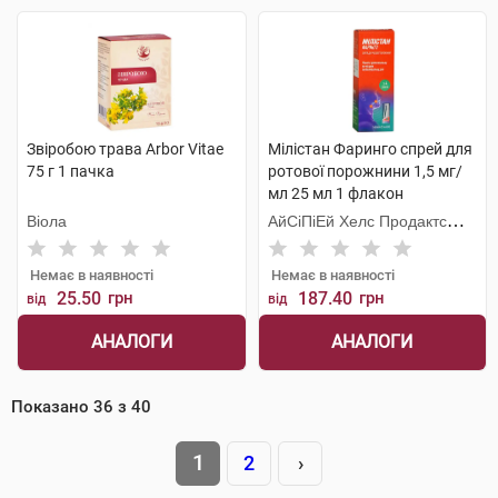
Звіробою трава Arbor Vitae
Мілістан Фаринго спрей для
75 г 1 пачка
ротової порожнини 1,5 мг/
мл 25 мл 1 флакон
Віола
АйСіПіЕй Хелс Продактc
Лімітед
Немає в наявності
Немає в наявності
25.50
грн
187.40
грн
від
від
АНАЛОГИ
АНАЛОГИ
Показано
36
з
40
1
2
›