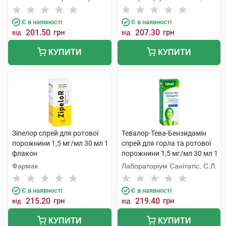
Є в наявності
Є в наявності
201.50
грн
207.30
грн
від
від
КУПИТИ
КУПИТИ
Зіпелор спрей для ротової
Тевалор-Тева-Бензидамін
порожнини 1,5 мг/мл 30 мл 1
спрей для горла та ротової
флакон
порожнини 1,5 мг/мл 30 мл 1
флакон
Фармак
Лабораторіум Санітатіс, С.Л.
Є в наявності
Є в наявності
215.20
грн
219.40
грн
від
від
КУПИТИ
КУПИТИ