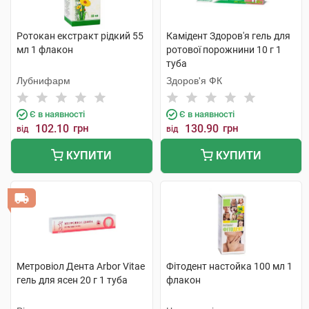
Ротокан екстракт рідкий 55
Камідент Здоров'я гель для
мл 1 флакон
ротової порожнини 10 г 1
туба
Лубнифарм
Здоров'я ФК
Є в наявності
Є в наявності
102.10
грн
130.90
грн
від
від
КУПИТИ
КУПИТИ
Метровіол Дента Arbor Vitae
Фітодент настойка 100 мл 1
гель для ясен 20 г 1 туба
флакон