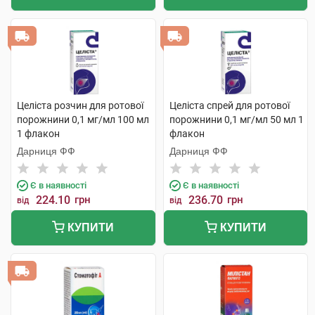
Целіста розчин для ротової
Целіста спрей для ротової
порожнини 0,1 мг/мл 100 мл
порожнини 0,1 мг/мл 50 мл 1
1 флакон
флакон
Дарниця ФФ
Дарниця ФФ
Є в наявності
Є в наявності
224.10
грн
236.70
грн
від
від
КУПИТИ
КУПИТИ