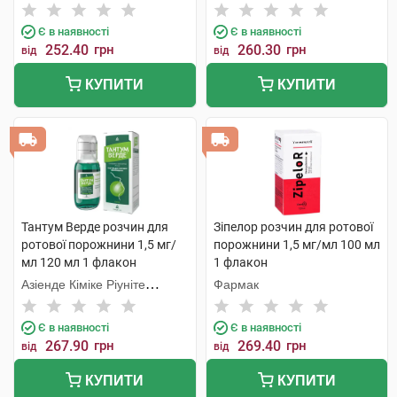
Є в наявності
Є в наявності
252.40
грн
260.30
грн
від
від
КУПИТИ
КУПИТИ
Тантум Верде розчин для
Зіпелор розчин для ротової
ротової порожнини 1,5 мг/
порожнини 1,5 мг/мл 100 мл
мл 120 мл 1 флакон
1 флакон
Азіенде Кіміке Ріуніте
Фармак
Анжеліні Франческо
Є в наявності
Є в наявності
267.90
грн
269.40
грн
від
від
КУПИТИ
КУПИТИ