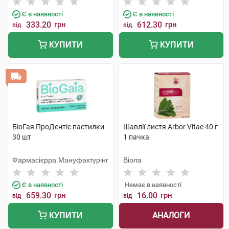
Є в наявності
Є в наявності
333.20
грн
612.30
грн
від
від
КУПИТИ
КУПИТИ
БіоГая ПроДентіс пастилки
Шавлії листя Arbor Vitae 40 г
30 шт
1 пачка
Фармасієрра Мануфактурінг
Віола
Є в наявності
Немає в наявності
659.30
грн
16.00
грн
від
від
АНАЛОГИ
КУПИТИ