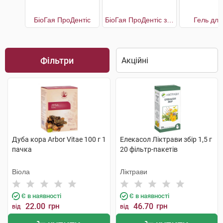
БіоГая ПроДентіс
БіоГая ПроДентіс з яблучним смаком
Гель для
Фільтри
Дуба кора Arbor Vitae 100 г 1
Елекасол Ліктрави збір 1,5 г
пачка
20 фільтр-пакетів
Віола
Ліктрави
Є в наявності
Є в наявності
22.00
грн
46.70
грн
від
від