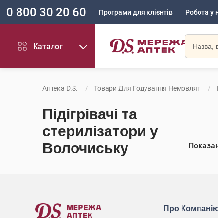
0 800 30 20 60
Програми для клієнтів
Робота у 
Каталог
Аптека D.S.
Товари Для Годування Немовлят
Підігрівачі та
стерилізатори у
Волочиську
Показа
Про Компані