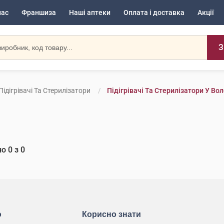
нас
Франшиза
Наші аптеки
Оплата і доставка
Акції
З
Підігрівачі Та Стерилізатори
Підігрівачі Та Стерилізатори У Во
но
0
з
0
ю
Корисно знати