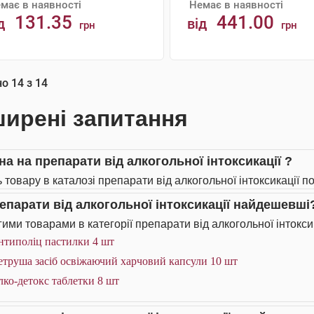
має в наявності
Немає в наявності
131.35
441.00
д
від
грн
грн
АНАЛОГИ
АНАЛОГИ
но
14
з
14
ирені запитання
на на препарати від алкогольної інтоксикації ?
 товару в каталозі препарати від алкогольної інтоксикації по
репарати від алкогольної інтоксикації найдешевші
ими товарами в категорії препарати від алкогольної інтоксик
нтиполіц пастилки 4 шт
етруша засіб освіжаючий харчовий капсули 10 шт
ко-детокс таблетки 8 шт