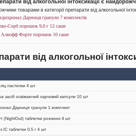
репарати від алкогольної інтоксикації є найдорож
жчими товарами в категорії препарати від алкогольної інток
едихронал Дарниця гранули 7 комплектів
ко-Сорб порошок 9,0 г 12 саше
F Алкофф Форте порошок 10 саше
арати від алкогольної інтокси
ліц пастилки 4 шт
а засіб освіжаючий харчовий капсули 10 шт
онал Дарниця гранули 1 комплект
т (NightOut) таблетки розчинні 4 шт
з IC таблетки 0,5 г 4 шт