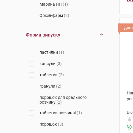
Марина ПП
(1)
Орісіл-фарм
(2)
Чарлі ПП
(1)
дос
Форма випуску
пастилки
(1)
капсули
(3)
таблетки
(2)
гранули
(2)
На
порошок для орального
роз
розчину
(2)
Ві
таблетки розчинні
(1)
порошок
(3)