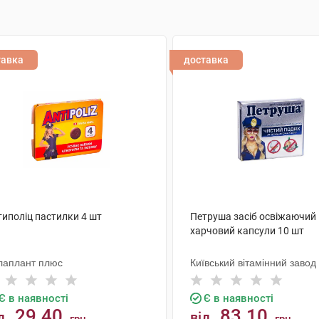
тавка
доставка
типоліц пастилки 4 шт
Петруша засіб освіжаючий
харчовий капсули 10 шт
лаплант плюс
Київський вітамінний завод
Є в наявності
Є в наявності
29.40
83.10
д
від