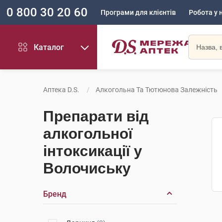
0 800 30 20 60
Програми для клієнтів
Робота у 
Каталог
Аптека D.S.
Алкогольна Та Тютюнова Залежність
Препарати від
алкогольної
інтоксикації у
Волочиську
Бренд