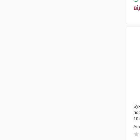
ві
Бу
по
10
Ас