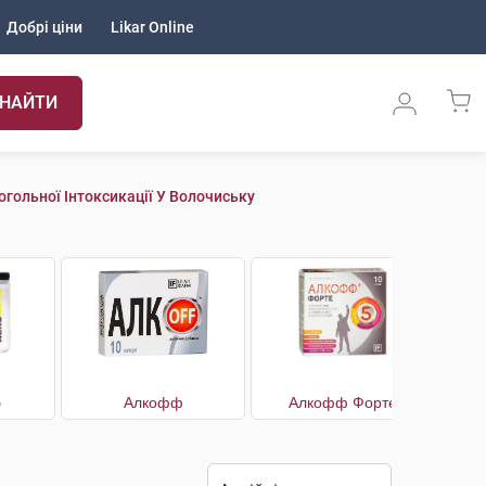
Добрі ціни
Likar Online
НАЙТИ
огольної Інтоксикації У Волочиську
б
Алкофф
Алкофф Форте