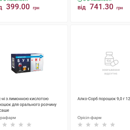
399.00
741.30
д
від
грн
грн
КУПИТИ
КУПИТИ
х-ні з лимонною кислотою
Алко-Сорб порошок 9,0 г 1
рошок для орального розчину
 саше
трафарм
Орісіл-фарм