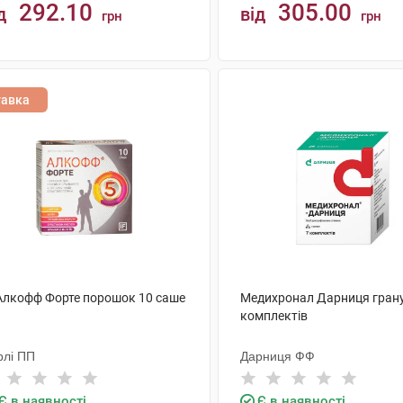
292.10
305.00
д
від
грн
грн
КУПИТИ
КУПИТИ
тавка
 Алкофф Форте порошок 10 саше
Медихронал Дарниця грану
комплектів
рлі ПП
Дарниця ФФ
Є в наявності
Є в наявності