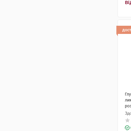
ві
дос
Глу
ли
роз
Зд