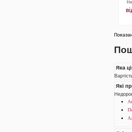
Не
ві
Показа
Пош
Яка ці
Вартість
Які п
Недорог
А
П
Ал