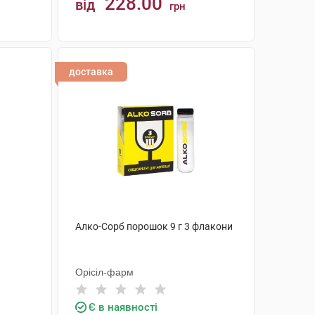
228.00
від
грн
КУПИТИ
доставка
Алко-Сорб порошок 9 г 3 флакони
Орісіл-фарм
Є в наявності