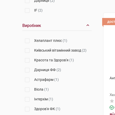
Дарниця
(2)
IF
(2)
дос
Виробник
Хелаплант плюс
(1)
Київський вітамінний завод
(2)
Красота та Здоров'я
(1)
Дарниця ФФ
(2)
Ан
Астрафарм
(1)
Віола
(1)
Хе
Інтерхім
(1)
Здоров'я ФК
(1)
ві