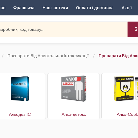
нас
Франшиза
Наші аптеки
Оплата і доставка
Акції
З
Препарати Від Алкогольної Інтоксикації
Препарати Від Алк
Алкодез IC
Алко-детокс
Алко-Сор