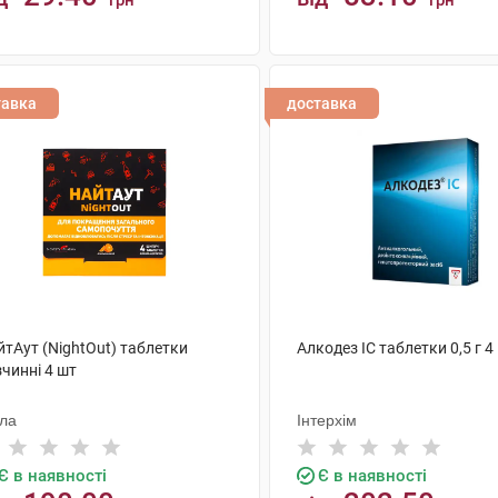
грн
грн
КУПИТИ
КУПИТИ
тавка
доставка
йтАут (NightOut) таблетки
Алкодез IC таблетки 0,5 г 4
чинні 4 шт
ола
Інтерхім
Є в наявності
Є в наявності