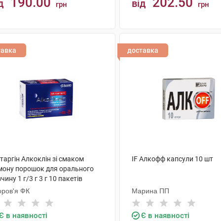
190.00
202.50
д
від
грн
грн
КУПИТИ
КУПИТИ
тавка
доставка
таргiн Алкоклiн зі смаком
IF Алкофф капсули 10 шт
мону порошок для орального
чину 1 г/3 г 3 г 10 пакетів
оров'я ФК
Марина ПП
Є в наявності
Є в наявності