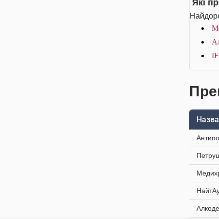
Які п
Найдоро
М
Ал
I
Преп
Назва
Антипо
Петруш
Медихр
НайтАу
Алкоде