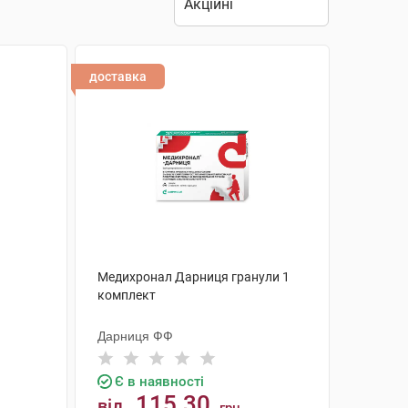
доставка
Медихронал Дарниця гранули 1
комплект
Дарниця ФФ
Є в наявності
115.30
від