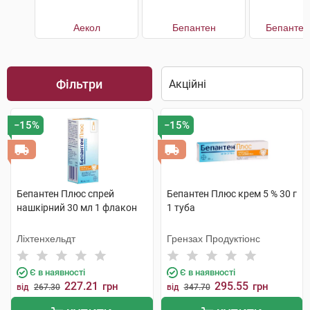
Аекол
Бепантен
Бепантен
Фільтри
−15%
−15%
Бепантен Плюс спрей
Бепантен Плюс крем 5 % 30 г
нашкірний 30 мл 1 флакон
1 туба
Ліхтенхельдт
Грензах Продуктіонс
Є в наявності
Є в наявності
227.21
295.55
грн
грн
від
267.30
від
347.70