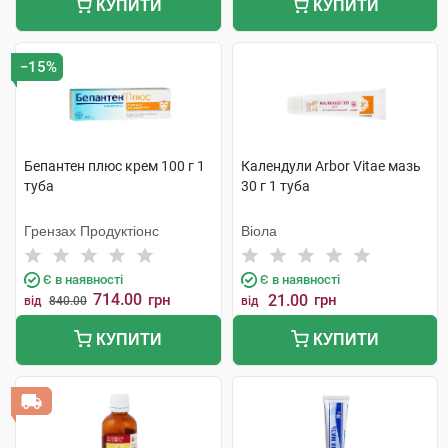
КУПИТИ
КУПИТИ
−15%
Бепантен плюс крем 100 г 1
Календули Arbor Vitae мазь
туба
30 г 1 туба
Грензах Продуктіонс
Віола
Є в наявності
Є в наявності
714.00
грн
21.00
грн
від
840.00
від
КУПИТИ
КУПИТИ