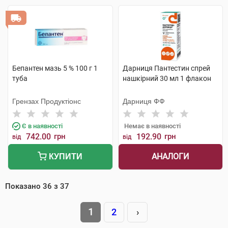
Бепантен мазь 5 % 100 г 1
Дарниця Пантестин спрей
туба
нашкірний 30 мл 1 флакон
Грензах Продуктіонс
Дарниця ФФ
Є в наявності
Немає в наявності
742.00
грн
192.90
грн
від
від
АНАЛОГИ
КУПИТИ
Показано
36
з
37
1
2
›