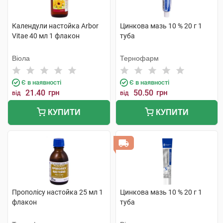
Календули настойка Arbor
Цинкова мазь 10 % 20 г 1
Vitae 40 мл 1 флакон
туба
Віола
Тернофарм
Є в наявності
Є в наявності
21.40
грн
50.50
грн
від
від
КУПИТИ
КУПИТИ
Прополісу настойка 25 мл 1
Цинкова мазь 10 % 20 г 1
флакон
туба