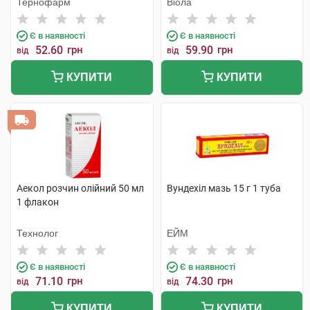
Тернофарм
Віола
Є в наявності
Є в наявності
52.60
грн
59.90
грн
від
від
КУПИТИ
КУПИТИ
Аекол розчин олійний 50 мл
Вундехіл мазь 15 г 1 туба
1 флакон
Технолог
ЕЙМ
Є в наявності
Є в наявності
71.10
грн
74.30
грн
від
від
КУПИТИ
КУПИТИ