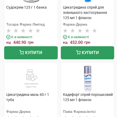
Судокрем 125 г 1 банка
Цикатридина спрей для
зовнішного застосування
125 мл 1 флакон
Тосара Фарма Лімітед
Фарма-Дерма
Є в наявності
Є в наявності
440.90
грн
452.00
грн
від
від
КУПИТИ
КУПИТИ
Цикатридина мазь 60 г 1
Кадефорт спрей порошковий
туба
125 мл 1 флакон
Фарма-Дерма
Павіа Фармасіютісі