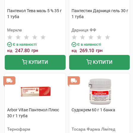
Пантенол Тева мазь 5 % 35 г
Пантестин Дарниця гель 30 г
1 туба
1 туба
Меркле
Дарниця ФФ
Є в наявності
Є в наявності
247.80
грн
269.10
грн
від
від
КУПИТИ
КУПИТИ
Arbor Vitae Пантенол Плюс
Судокрем 60 г 1 банка
30 г 1 туба
Тернофарм
Тосара Фарма Лімітед