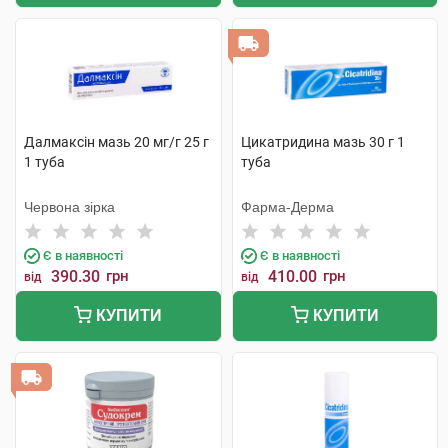
Далмаксін мазь 20 мг/г 25 г
Цикатридина мазь 30 г 1
1 туба
туба
Червона зірка
Фарма-Дерма
Є в наявності
Є в наявності
390.30
грн
410.00
грн
від
від
КУПИТИ
КУПИТИ