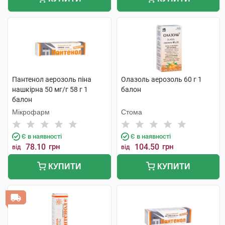
Пантенол аерозоль піна
Олазоль аерозоль 60 г 1
нашкірна 50 мг/г 58 г 1
балон
балон
Мікрофарм
Стома
Є в наявності
Є в наявності
78.10
грн
104.50
грн
від
від
КУПИТИ
КУПИТИ