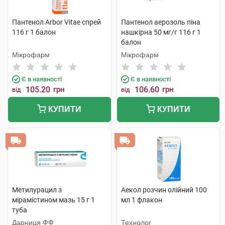
Пантенол Arbor Vitae спрей
Пантенол аерозоль піна
116 г 1 балон
нашкірна 50 мг/г 116 г 1
балон
Мікрофарм
Мікрофарм
Є в наявності
Є в наявності
105.20
грн
106.60
грн
від
від
КУПИТИ
КУПИТИ
Метилурацил з
Аекол розчин олійний 100
мірамістином мазь 15 г 1
мл 1 флакон
туба
Дарниця ФФ
Технолог