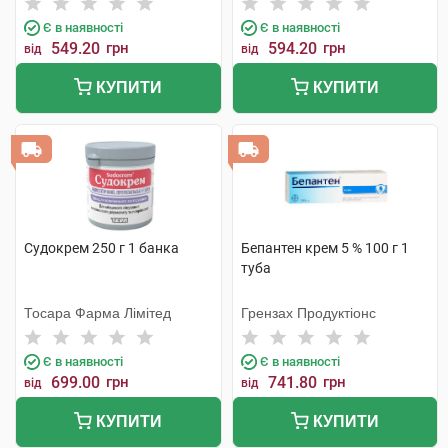
Є в наявності
Є в наявності
549.20
грн
594.20
грн
від
від
КУПИТИ
КУПИТИ
Судокрем 250 г 1 банка
Бепантен крем 5 % 100 г 1
туба
Тосара Фарма Лімітед
Грензах Продуктіонс
Є в наявності
Є в наявності
699.00
грн
741.80
грн
від
від
КУПИТИ
КУПИТИ