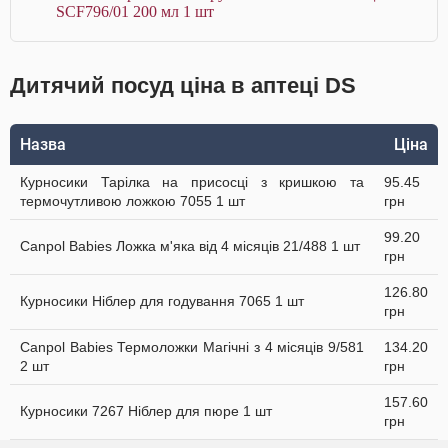
SCF796/01 200 мл 1 шт
Дитячий посуд ціна в аптеці DS
Назва
Ціна
Курносики Тарілка на присосці з кришкою та
95.45
термочутливою ложкою 7055 1 шт
грн
99.20
Canpol Babies Ложка м'яка від 4 місяців 21/488 1 шт
грн
126.80
Курносики Ніблер для годування 7065 1 шт
грн
Canpol Babies Термоложки Магічні з 4 місяців 9/581
134.20
2 шт
грн
157.60
Курносики 7267 Ніблер для пюре 1 шт
грн