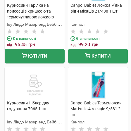
Курносики Тарілка на
Canpol Babies Ложка м'яка
присосці з кришкою та
від 4 місяців 21/488 1 шт
термочутливою ложкою
7055 1 шт
Іву Ліндо Мазер енд Бейбі
Канпол
Продактс
Є в наявності
Є в наявності
95.45
грн
99.20
грн
від
від
КУПИТИ
КУПИТИ
Курносики Ніблер для
Canpol Babies Термоложки
годування 7065 1 шт
Магічні з 4 місяців 9/581 2
шт
Іву Ліндо Мазер енд Бейбі
Канпол
Продактс