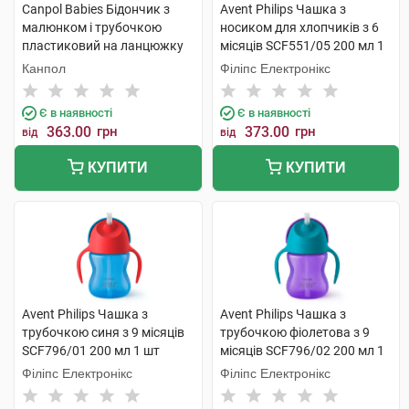
Canpol Babies Бідончик з
Avent Philips Чашка з
малюнком і трубочкою
носиком для хлопчиків з 6
пластиковий на ланцюжку
місяців SCF551/05 200 мл 1
4/102 1 шт
шт
Канпол
Філіпс Електронікс
Є в наявності
Є в наявності
363.00
грн
373.00
грн
від
від
КУПИТИ
КУПИТИ
Avent Philips Чашка з
Avent Philips Чашка з
трубочкою синя з 9 місяців
трубочкою фіолетова з 9
SCF796/01 200 мл 1 шт
місяців SCF796/02 200 мл 1
шт
Філіпс Електронікс
Філіпс Електронікс