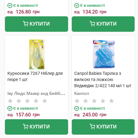
Є в наявності
Є в наявності
126.80
грн
134.20
грн
від
від
КУПИТИ
КУПИТИ
Курносики 7267 Ніблер для
Canpol Babies Тарілка з
пюре 1 шт
вилкою та ложкою
Ведмедик 2/422 140 мл 1 шт
Іву Ліндо Мазер енд Бейбі
Канпол
Продактс
Є в наявності
Є в наявності
157.60
грн
245.00
грн
від
від
КУПИТИ
КУПИТИ