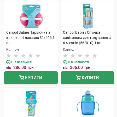
Canpol Babies Тарілочка з
Canpol Babies Сіточка
кришкою і ложкою 31/406 1
силіконова для годування з
шт
6 місяців (56/010) 1 шт
Канпол
Канпол
Є в наявності
Є в наявності
286.00
грн
306.00
грн
від
від
КУПИТИ
КУПИТИ