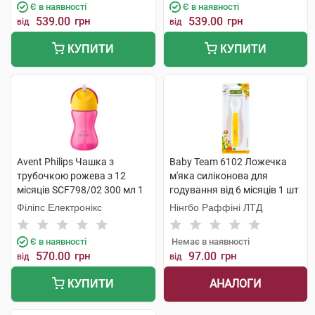
Є в наявності
Є в наявності
539.00
грн
539.00
грн
від
від
КУПИТИ
КУПИТИ
Avent Philips Чашка з
Baby Team 6102 Ложечка
трубочкою рожева з 12
м'яка силіконова для
місяців SCF798/02 300 мл 1
годування від 6 місяців 1 шт
шт
Філіпс Електронікс
Нінгбо Раффіні ЛТД
Є в наявності
Немає в наявності
570.00
грн
97.00
грн
від
від
АНАЛОГИ
КУПИТИ