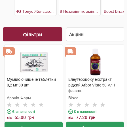
4G Тонус Женьшень + Маточне молочко + Гуарана + Імбир
8 Незамінних амінокислот
Фільтри
Мумійо очищене таблетки
Елеутерококу екстракт
0,2 мг 30 шт
рідкий Arbor Vitae 50 мл 1
флакон
Аронія Фарм
Віола
Є в наявності
Є в наявності
65.00
грн
77.20
грн
від
від