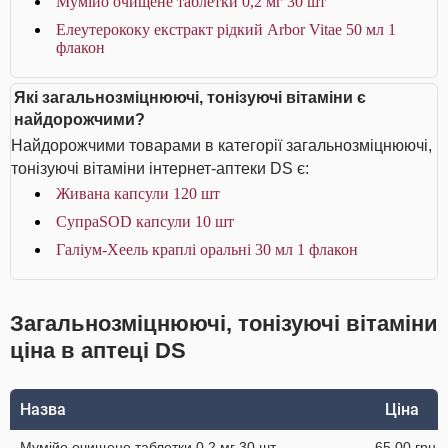
Мумійо очищене таблетки 0,2 мг 30 шт
Елеутерококу екстракт рідкий Arbor Vitae 50 мл 1
флакон
Які загальнозміцнюючі, тонізуючі вітаміни є
найдорожчими?
Найдорожчими товарами в категорії загальнозміцнюючі,
тонізуючі вітаміни інтернет-аптеки DS є:
Живана капсули 120 шт
СупраSOD капсули 10 шт
Галіум-Хеель краплі оральні 30 мл 1 флакон
Загальнозміцнюючі, тонізуючі вітаміни
ціна в аптеці DS
Назва
Ціна
Мумійо очищене таблетки 0,2 мг 30 шт
65.00 грн