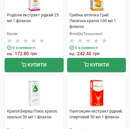
Родіоли екстракт рідкий 25
Грибна аптечка Гриб
мл 1 флакон
Лисички краплі 100 мл 1
флакон
Біолік
ФітоБіоТехнології
Є в наявності
Є в наявності
172.80
грн
242.40
грн
від
від
КУПИТИ
КУПИТИ
Краплі Береш Плюс краплі
Пантокрин екстракт рідкий,
оральні 30 мл 1 флакон
спиртовий 50 мл 1 флакон