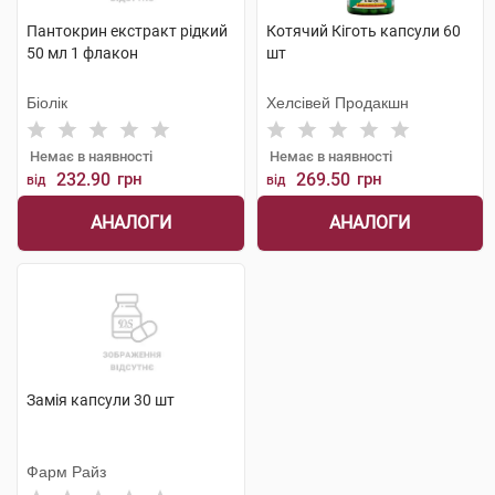
Пантокрин екстракт рідкий
Котячий Кіготь капсули 60
50 мл 1 флакон
шт
Біолік
Хелсівей Продакшн
Немає в наявності
Немає в наявності
232.90
грн
269.50
грн
від
від
АНАЛОГИ
АНАЛОГИ
Замія капсули 30 шт
Фарм Райз