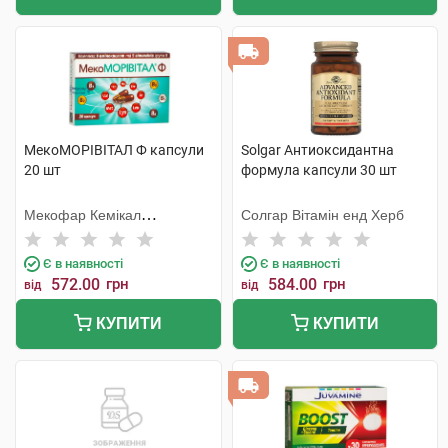
МекоМОРІВІТАЛ Ф капсули
Solgar Антиоксидантна
20 шт
формула капсули 30 шт
Мекофар Кемікал
Солгар Вітамін енд Херб
Фармасьютікал Джоінт - Сток
Компані
Є в наявності
Є в наявності
572.00
грн
584.00
грн
від
від
КУПИТИ
КУПИТИ