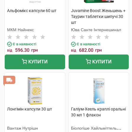
Альфомікс капсули 60 шт
Juvamine Boost Женьшень +
Таурин таблетки шипучі 30
шт
МКМ Найнекс
Юва Санте Інтернешинал
Є в наявності
Є в наявності
596.30
грн
682.00
грн
від
від
КУПИТИ
КУПИТИ
Лонгімін капсули 30 шт
Галіум-Хеель краплі оральні
30 мл 1 флакон
Вантаж Нутрішн
Біологіше Хайльміттель