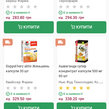
Береш Фарма
Тернофарм
Є в наявності
Є в наявності
283.80
грн
294.30
грн
від
від
КУПИТИ
КУПИТИ
Doppel herz aktiv Женьшень
Ашваганда супер
капсули 30 шт
концентрат капсули 500 мг
60 шт
Квайссер Фарма
Нью Фуд Текнолоджіс Ко.
Лтд
Є в наявності
Є в наявності
329.50
грн
338.20
грн
від
від
КУПИТИ
КУПИТИ