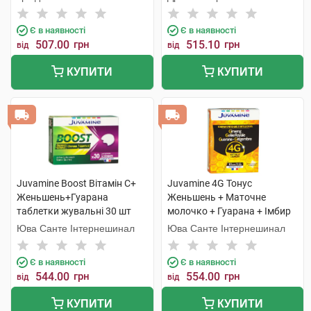
Є в наявності
Є в наявності
507.00
грн
515.10
грн
від
від
КУПИТИ
КУПИТИ
Juvamine Boost Вітамін C+
Juvamine 4G Тонус
Женьшень+Гуарана
Женьшень + Маточне
таблетки жувальні 30 шт
молочко + Гуарана + Імбир
розчин оральний 10 мл 10
Юва Санте Інтернешинал
Юва Санте Інтернешинал
ампул
Є в наявності
Є в наявності
544.00
грн
554.00
грн
від
від
КУПИТИ
КУПИТИ