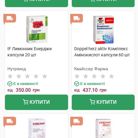
IF Лимонник Енерджи
Doppel herz aktiv Комплекс
капсули 20 шт
Амінокислот капсули 60 шт
Нутрімед
Квайссер Фарма
Є в наявності
Є в наявності
350.00
грн
437.10
грн
від
від
КУПИТИ
КУПИТИ