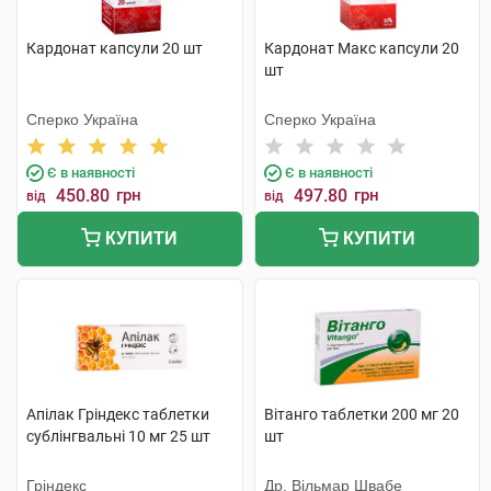
Кардонат капсули 20 шт
Кардонат Макс капсули 20
шт
Сперко Україна
Сперко Україна
Є в наявності
Є в наявності
450.80
грн
497.80
грн
від
від
КУПИТИ
КУПИТИ
Апілак Гріндекс таблетки
Вітанго таблетки 200 мг 20
сублінгвальні 10 мг 25 шт
шт
Гріндекс
Др. Вільмар Швабе