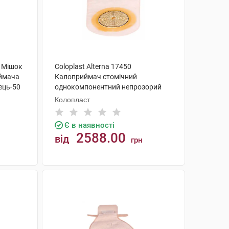
5 Мішок
Coloplast Alterna 17450
ймача
Калоприймач стомічний
ець-50
однокомпонентний непрозорий
відкритий 10-70 мм 30 шт
Колопласт
Є в наявності
2588.00
від
грн
КУПИТИ