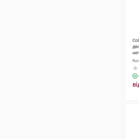
Col
дв
не
мм
Ко
ві