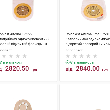
oplast Alterna 17455
Coloplast Alterna Free 17501
лоприймач однокомпонентний
Калоприймач однокомпон
озорий відкритий фланець-10-
відкритий прозорий 12-75 
 мм 30 шт
шт
лопласт
Колопласт
Є в наявності
Є в наявності
2820.50
2840.00
д
від
грн
грн
КУПИТИ
КУПИТИ