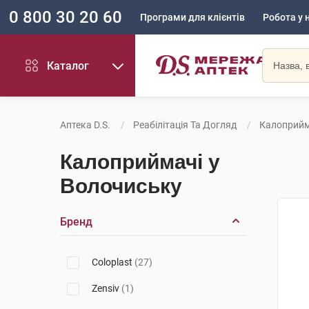
0 800 30 20 60
Програми для клієнтів
Робота у 
Каталог
Аптека D.S.
Реабілітація Та Догляд
Калоприйм
Калоприймачі у
Волочиську
Бренд
Coloplast
(27)
Zensiv
(1)