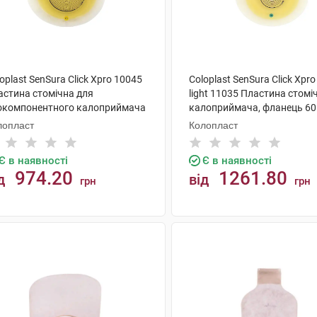
oplast SenSura Click Xpro 10045
Coloplast SenSura Click Xpr
астина стомічна для
light 11035 Пластина стомі
окомпонентного калоприймача
калоприймача, фланець 60
нець 70 мм, отвір 15-53 мм 5
отвір 15-43 мм 5 шт
лопласт
Колопласт
Є в наявності
Є в наявності
974.20
1261.80
д
від
грн
грн
КУПИТИ
КУПИТИ