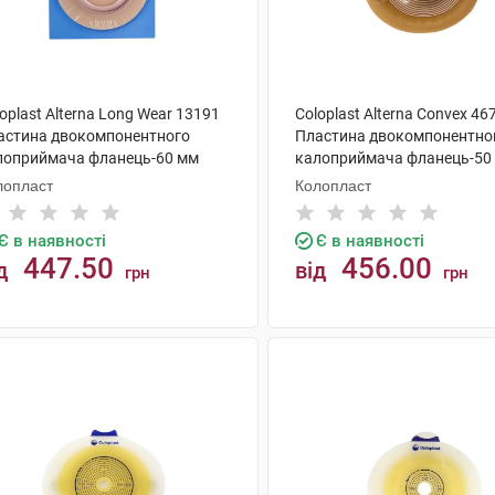
oplast Alterna Long Wear 13191
Coloplast Alterna Convex 46
астина двокомпонентного
Пластина двокомпонентно
лоприймача фланець-60 мм
калоприймача фланець-50
x55 мм 5 шт
15x33 мм 4 шт
лопласт
Колопласт
Є в наявності
Є в наявності
447.50
456.00
д
від
грн
грн
КУПИТИ
КУПИТИ