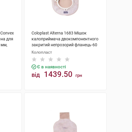
o Convex
Coloplast Alterna 1683 Мішок
чна для
калоприймача двокомпонентного
 мм,
закритий непрозорий фланець-60
мм 30 шт
Колопласт
Є в наявності
1439.50
від
грн
КУПИТИ