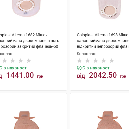
oplast Alterna 1682 Мішок
Coloplast Alterna 1693 Мішо
лоприймача двокомпонентного
калоприймача двокомпоне
прозорий закритий фланець-50
відкритий непрозорий фла
 30 шт
мм 30 шт
лопласт
Колопласт
Є в наявності
Є в наявності
1441.00
2042.50
д
від
грн
грн
КУПИТИ
КУПИТИ