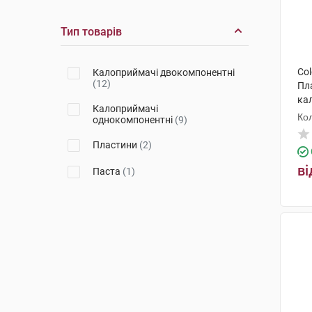
Тип товарів
Col
Калоприймачі двокомпонентні
(12)
Пл
ка
Калоприймачі
10
Ко
однокомпонентні
(9)
Пластини
(2)
ві
Паста
(1)