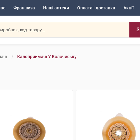
нас
Франшиза
Наші аптеки
Оплата і доставка
Акції
З
ачі
Калоприймачі У Волочиську