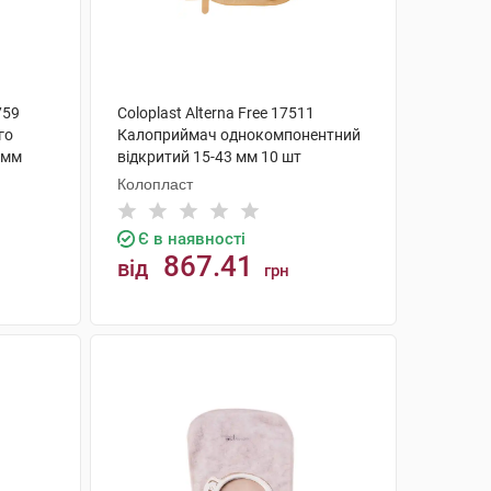
759
Coloplast Alterna Free 17511
го
Калоприймач однокомпонентний
 мм
відкритий 15-43 мм 10 шт
Колопласт
Є в наявності
867.41
від
грн
КУПИТИ