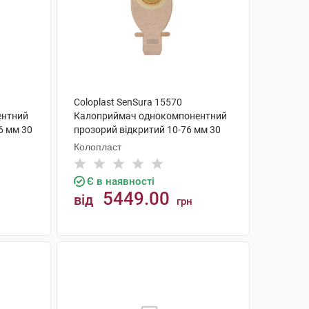
Coloplast SenSura 15570
ентний
Калоприймач однокомпонентний
6 мм 30
прозорий відкритий 10-76 мм 30
шт
Колопласт
Є в наявності
5449.00
від
грн
КУПИТИ