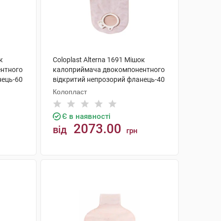
к
Coloplast Alterna 1691 Мішок
нтного
калоприймача двокомпонентного
нець-60
відкритий непрозорий фланець-40
мм 30 шт
Колопласт
Є в наявності
2073.00
від
грн
КУПИТИ