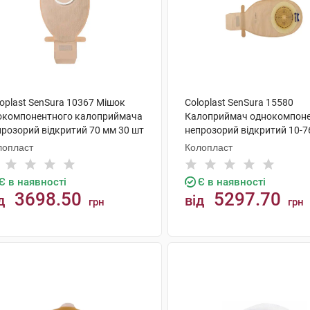
oplast SenSura 10367 Мішок
Coloplast SenSura 15580
окомпонентного калоприймача
Калоприймач однокомпон
прозорий відкритий 70 мм 30 шт
непрозорий відкритий 10-7
шт
лопласт
Колопласт
Є в наявності
Є в наявності
3698.50
5297.70
д
від
грн
грн
КУПИТИ
КУПИТИ