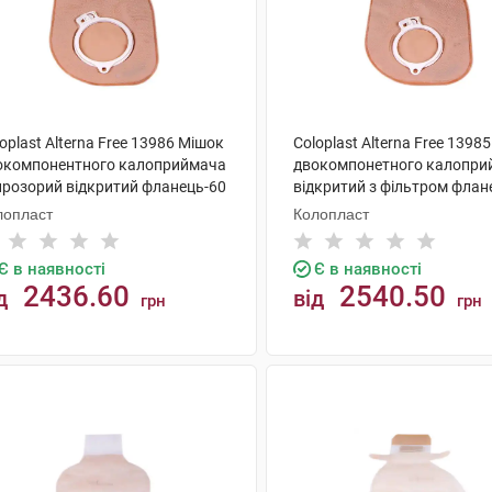
oplast Alterna Free 13986 Мішок
Coloplast Alterna Free 1398
окомпонентного калоприймача
двокомпонетного калопри
прозорий відкритий фланець-60
відкритий з фільтром флан
 30 шт
мм 30 шт
лопласт
Колопласт
Є в наявності
Є в наявності
2436.60
2540.50
д
від
грн
грн
КУПИТИ
КУПИТИ