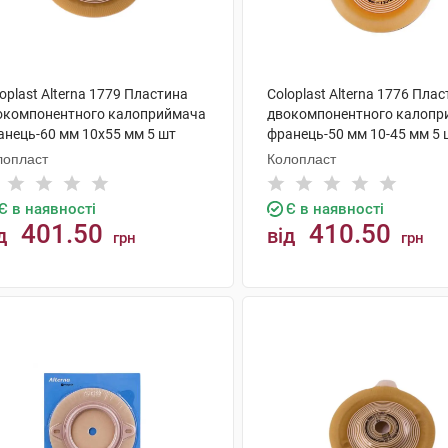
oplast Alterna 1779 Пластина
Coloplast Alterna 1776 Пла
окомпонентного калоприймача
двокомпонентного калопр
анець-60 мм 10x55 мм 5 шт
франець-50 мм 10-45 мм 5 
лопласт
Колопласт
Є в наявності
Є в наявності
401.50
410.50
д
від
грн
грн
КУПИТИ
КУПИТИ