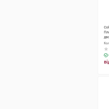
Col
Пл
дв
фла
Ко
шт
ві