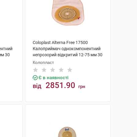
Coloplast Alterna Free 17500
ентний
Калоприймач однокомпонентний
мм 30
непрозорий відкритий 12-75 мм 30
шт
Колопласт
Є в наявності
2851.90
від
грн
КУПИТИ