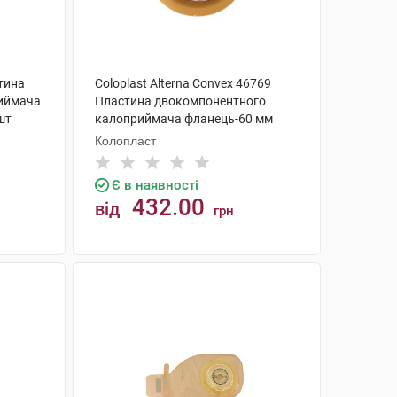
стина
Coloplast Alterna Convex 46769
иймача
Пластина двокомпонентного
шт
калоприймача фланець-60 мм
15x43 мм 4 шт
Колопласт
Є в наявності
432.00
від
грн
КУПИТИ