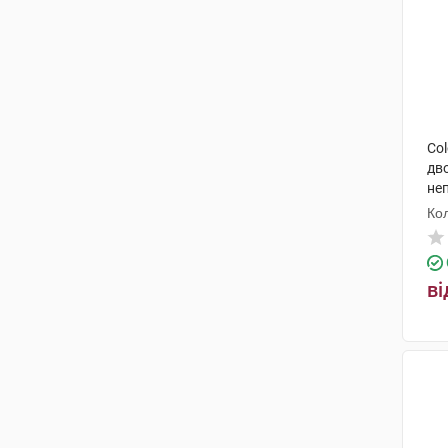
Col
дв
не
Ко
ві