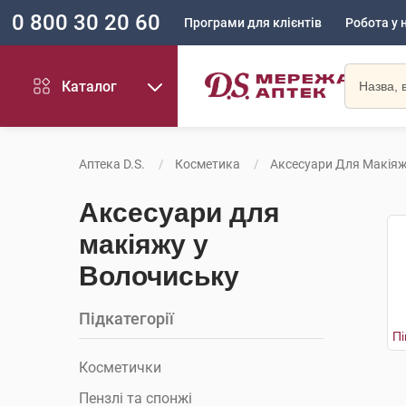
0 800 30 20 60
Програми для клієнтів
Робота у 
Каталог
Аптека D.S.
Косметика
Аксесуари Для Макія
Аксесуари для
макіяжу у
Волочиську
Підкатегорії
Косметички
Пензлі та спонжі