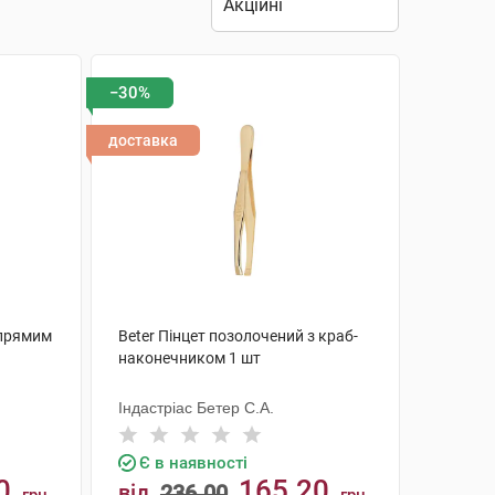
−30%
доставка
 прямим
Beter Пінцет позолочений з краб-
наконечником 1 шт
Індастріас Бетер С.А.
Є в наявності
0
165.20
від
236.00