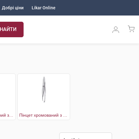
Добрі ціни
Likar Online
НАЙТИ
Пінцет позолочений з краб-наконечником
Пінцет хромований з прямим накінечником