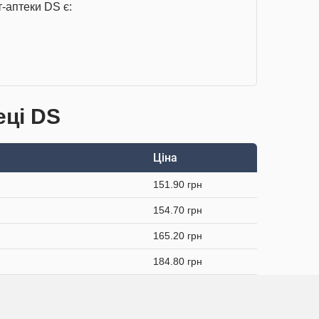
-аптеки DS є:
еці DS
Ціна
151.90 грн
154.70 грн
165.20 грн
184.80 грн