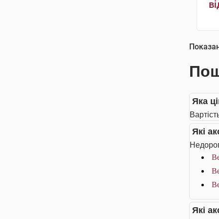
ві
Показа
Пош
Яка ц
Вартіст
Які а
Недорог
Be
Be
Be
Які а