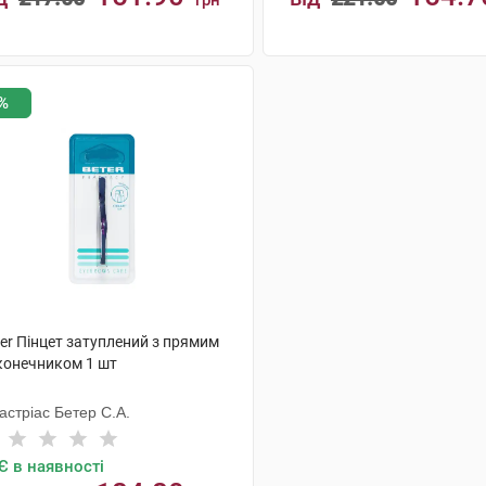
грн
КУПИТИ
КУПИТИ
%
er Пінцет затуплений з прямим
конечником 1 шт
астріас Бетер С.А.
Є в наявності