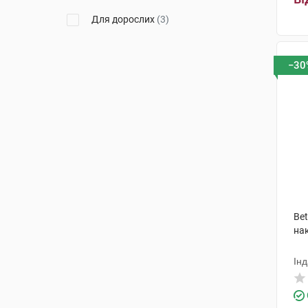
Для дорослих
(3)
−30
Bet
на
Інд