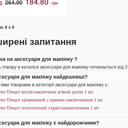
184.80
д
264.00
грн
КУПИТИ
но
4
з
4
ирені запитання
іна на аксесуари для макіяжу ?
ь товару в каталозі аксесуари для макіяжу починається від 2
ксесуари для макіяжу найдешевші?
ими товарами в категорії аксесуари для макіяжу є:
ter Пінцет косий накінечник м'який дотик 1 шт
ter Пінцет хромований з прямим накінечником 1 шт
ter Пінцет позолочений з краб-наконечником 1 шт
ксесуари для макіяжу є найдорожчими?