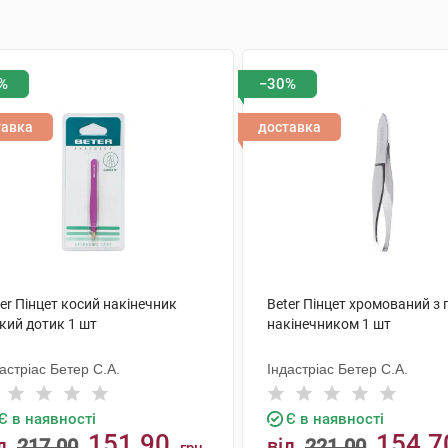
%
−30%
тавка
доставка
er Пінцет косий накінечник
Beter Пінцет хромований з
кий дотик 1 шт
накінечником 1 шт
астріас Бетер С.А.
Індастріас Бетер С.А.
Є в наявності
Є в наявності
151.90
154.7
д
217.00
від
221.00