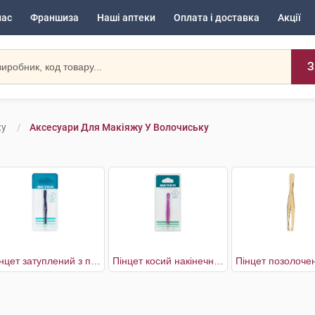
нас
Франшиза
Наші аптеки
Оплата і доставка
Акції
З
жу
Аксесуари Для Макіяжу У Волочиську
Пінцет затуплений з прямим наконечником
Пінцет косий накінечник м'який дотик