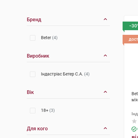
Бренд
−30
Beter
(4)
дос
Виробник
Індастріас Бетер С.А.
(4)
Вік
Bet
м'я
18+
(3)
Інд
Для кого
ві