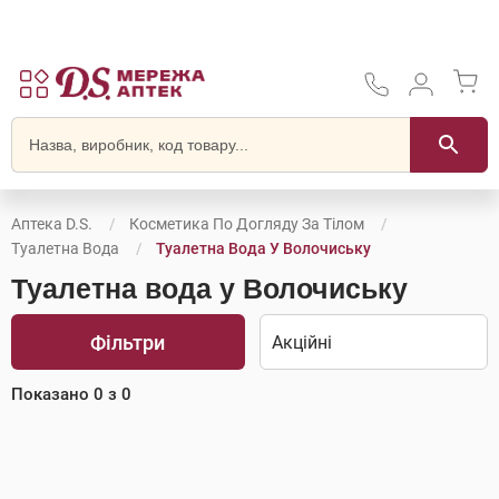
Аптека D.S.
Косметика По Догляду За Тілом
Туалетна Вода
Туалетна Вода У Волочиську
Туалетна вода у Волочиську
Фільтри
Показано
0
з
0