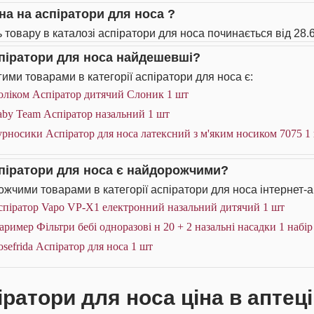
іна на аспіратори для носа ?
ь товару в каталозі аспіратори для носа починається від 28.6
спіратори для носа найдешевші?
ими товарами в категорії аспіратори для носа є:
оліком Аспіратор дитячий Слоник 1 шт
aby Team Аспіратор назальний 1 шт
рносики Аспіратор для носа латексний з м'яким носиком 7075 1
спіратори для носа є найдорожчими?
жчими товарами в категорії аспіратори для носа інтернет-а
спіратор Vapo VP-X1 електронний назальний дитячий 1 шт
ример Фільтри бебі одноразові н 20 + 2 назальні насадки 1 набір
sefrida Аспіратор для носа 1 шт
іратори для носа ціна в аптец