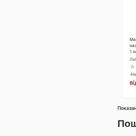
Ма
наз
1 
Ла
Не
ві
Показа
Пош