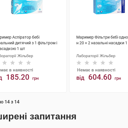
ример Аспіратор бебі
Маример Фільтри бебі одно
альний дитячий з 1 фільтром і
н 20 + 2 назальні насадки 1
насадкою 1 шт
бораторії Жільбер
Лабораторії Жільбер
має в наявності
Немає в наявності
185.20
604.60
д
від
грн
грн
АНАЛОГИ
АНАЛОГИ
но
14
з
14
ирені запитання