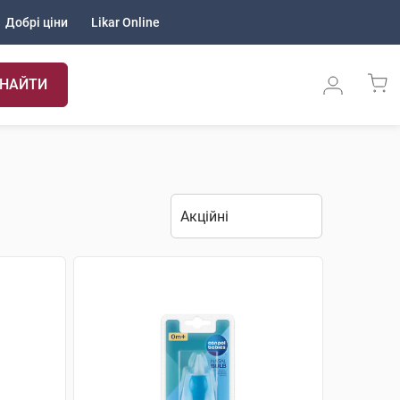
Добрі ціни
Likar Online
НАЙТИ