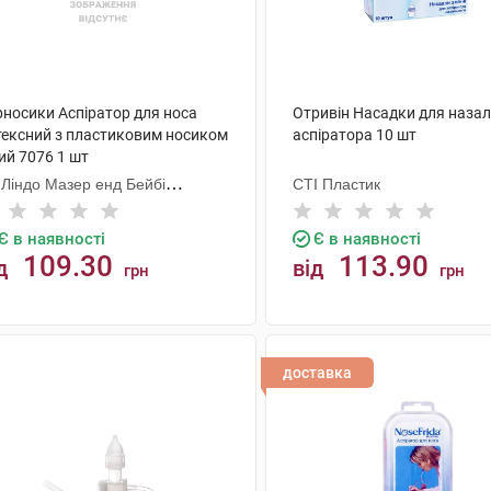
рносики Аспіратор для носа
Отривін Насадки для наза
тексний з пластиковим носиком
аспіратора 10 шт
ий 7076 1 шт
 Ліндо Мазер енд Бейбі
СТІ Пластик
одактс
Є в наявності
Є в наявності
109.30
113.90
д
від
грн
грн
КУПИТИ
КУПИТИ
доставка