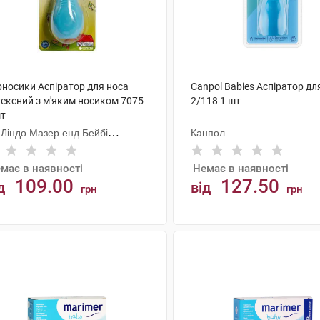
рносики Аспіратор для носа
Canpol Babies Аспіратор дл
тексний з м'яким носиком 7075
2/118 1 шт
шт
 Ліндо Мазер енд Бейбі
Канпол
одактс
має в наявності
Немає в наявності
109.00
127.50
д
від
грн
грн
АНАЛОГИ
АНАЛОГИ