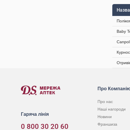
Назва
Поліко
Baby T
Canpol
Курнос
Отриві
Про Компані
Про нас
Наші нагороди
Гаряча лінія
Новини
Франшиза
0 800 30 20 60