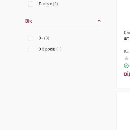
Латекс
(2)
Вік
Can
0+
(3)
шт
0-3 років
(1)
Ка
ві