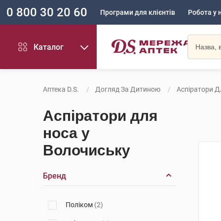
0 800 30 20 60
Програми для клієнтів
Робота у 
Каталог
Аптека D.S.
Догляд За Дитиною
Аспіратори Д
Аспіратори для
носа у
Волочиську
Бренд
Поліком
(2)