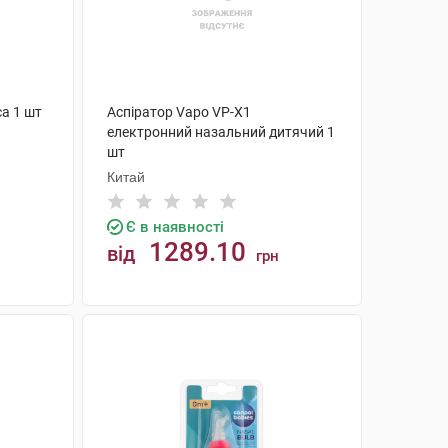
са 1 шт
Аспіратор Vapo VP-X1
електронний назальний дитячий 1
шт
Китай
Є в наявності
1289.10
від
грн
КУПИТИ