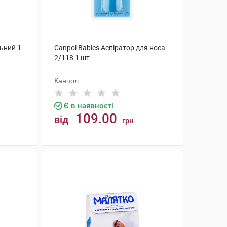
ьний 1
Canpol Babies Аспіратор для носа
2/118 1 шт
Канпол
Є в наявності
109.00
від
грн
КУПИТИ