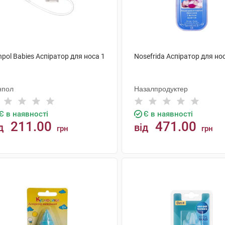
pol Babies Аспіратор для носа 1
Nosefrida Аспіратор для но
нпол
Назалпродуктер
Є в наявності
Є в наявності
211.00
471.00
д
від
грн
грн
КУПИТИ
КУПИТИ