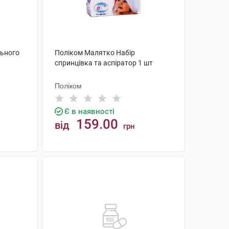
льного
Поліком Малятко Набір
спринцівка та аспіратор 1 шт
Поліком
Є в наявності
159.00
від
грн
КУПИТИ