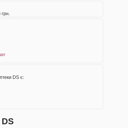
 грн.
 шт
птеки DS є:
і DS