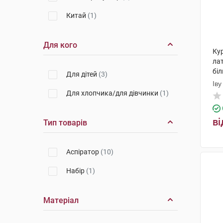
Китай
(1)
Для кого
Ку
ла
біл
Для дітей
(3)
Іву
Для хлопчика/для дівчинки
(1)
Пр
ві
Тип товарів
Аспіратор
(10)
Набір
(1)
Матеріал