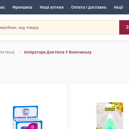
нас
Франшиза
Наші аптеки
Оплата і доставка
Акції
З
ля Носа
Аспіратори Для Носа У Волочиську