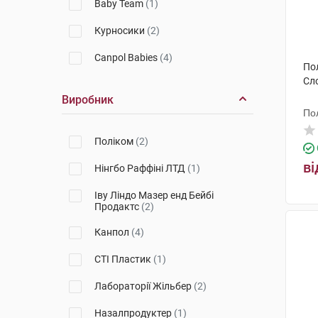
Baby Team
(1)
Курносики
(2)
Canpol Babies
(4)
По
Сл
Виробник
По
Поліком
(2)
ві
Нінгбо Раффіні ЛТД
(1)
Іву Ліндо Мазер енд Бейбі
Продактс
(2)
Канпол
(4)
СТІ Пластик
(1)
Лабораторії Жільбер
(2)
Назалпродуктер
(1)