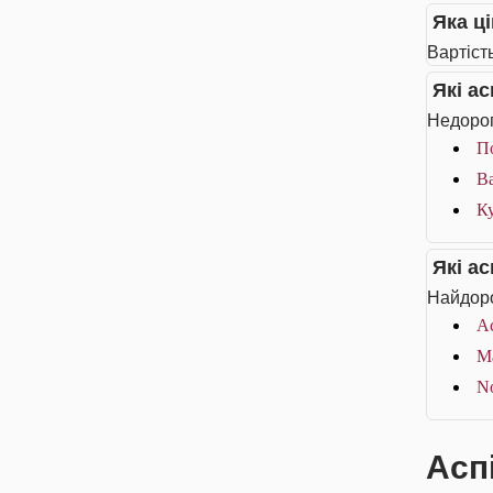
Яка ц
Вартіст
Які а
Недорог
П
B
Ку
Які а
Найдоро
А
Ма
No
Асп