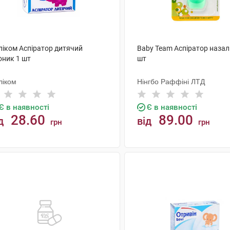
ліком Аспіратор дитячий
Baby Team Аспіратор назал
оник 1 шт
шт
ліком
Нінгбо Раффіні ЛТД
Є в наявності
Є в наявності
28.60
89.00
д
від
грн
грн
КУПИТИ
КУПИТИ