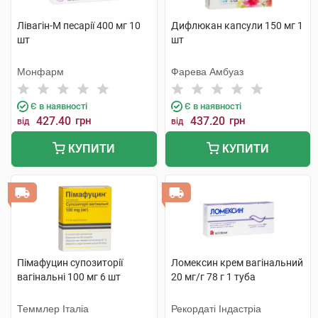
Лівагін-М песарії 400 мг 10
Дифлюкан капсули 150 мг 1
шт
шт
Монфарм
Фарева Амбуаз
Є в наявності
Є в наявності
427.40
грн
437.20
грн
від
від
КУПИТИ
КУПИТИ
Пімафуцин супозиторії
Ломексин крем вагінальний
вагінальні 100 мг 6 шт
20 мг/г 78 г 1 туба
Теммлер Італіа
Рекордаті Індастріа