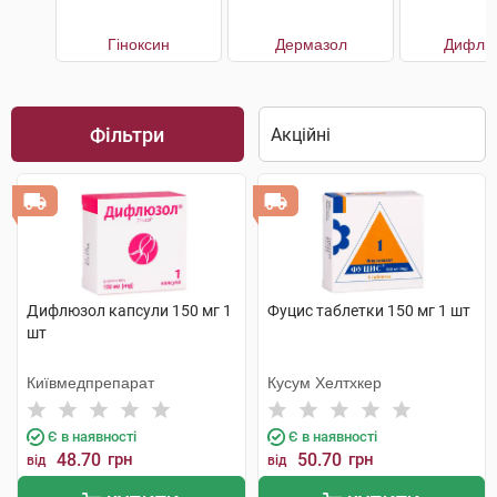
Гіноксин
Дермазол
Дифлю
Фільтри
Дифлюзол капсули 150 мг 1
Фуцис таблетки 150 мг 1 шт
шт
Київмедпрепарат
Кусум Хелтхкер
Є в наявності
Є в наявності
48.70
грн
50.70
грн
від
від