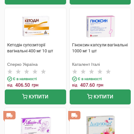
Кетодін супозиторії
Гіноксин капсули вагінальні
вагінальні 400 мг 10 шт
1000 мг 1 шт
Сперко Україна
Каталент Італі
Є в наявності
Є в наявності
406.50
грн
407.60
грн
від
від
КУПИТИ
КУПИТИ