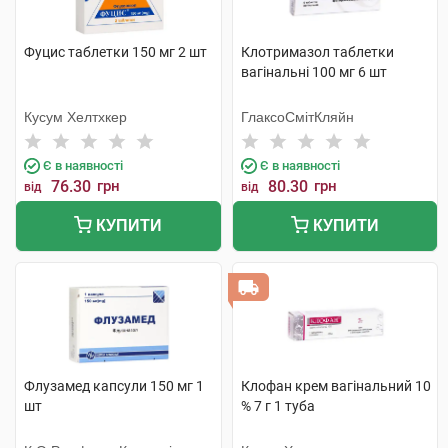
Фуцис таблетки 150 мг 2 шт
Клотримазол таблетки
вагінальні 100 мг 6 шт
Кусум Хелтхкер
ГлаксоСмітКляйн
Є в наявності
Є в наявності
76.30
грн
80.30
грн
від
від
КУПИТИ
КУПИТИ
Флузамед капсули 150 мг 1
Клофан крем вагінальний 10
шт
% 7 г 1 туба