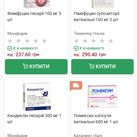
Феміфуцин песарії 100 мг 3
Пімафуцин супозиторії
шт
вагінальні 100 мг 3 шт
Монфарм
Теммлер Італіа
Є в наявності
Є в наявності
237.60
грн
290.40
грн
від
від
КУПИТИ
КУПИТИ
Кандиклін песарій 300 мг 1
Ломексин капсули
шт
вагінальні 600 мг 1 шт
Монфарм
Каталент Італі