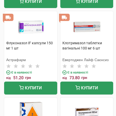
КУПИТИ
КУПИТИ
Флуконазол IF капсули 150
Клотримазол таблетки
мг 1 шт
вагінальні 100 мг 6 шт
Астрафарм
Евертоджен Лайф Саєнсиз
Є в наявності
Є в наявності
51.20
грн
73.80
грн
від
від
КУПИТИ
КУПИТИ