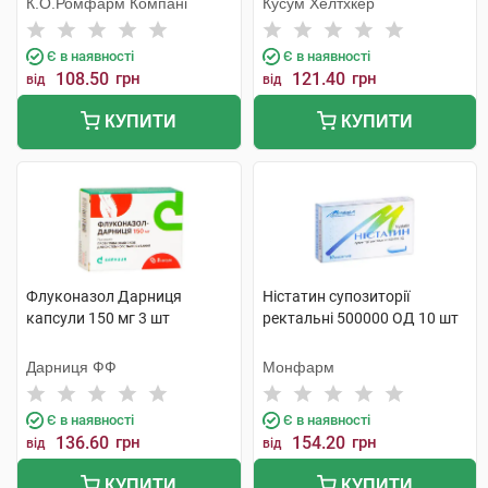
К.О.Ромфарм Компані
Кусум Хелтхкер
Є в наявності
Є в наявності
108.50
грн
121.40
грн
від
від
КУПИТИ
КУПИТИ
Флуконазол Дарниця
Ністатин супозиторії
капсули 150 мг 3 шт
ректальні 500000 ОД 10 шт
Дарниця ФФ
Монфарм
Є в наявності
Є в наявності
136.60
грн
154.20
грн
від
від
КУПИТИ
КУПИТИ