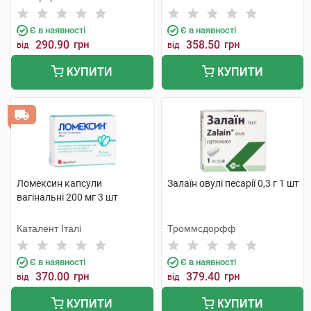
Є в наявності
Є в наявності
290.90
грн
358.50
грн
від
від
КУПИТИ
КУПИТИ
Ломексин капсули
Залаїн овулі песарії 0,3 г 1 шт
вагінальні 200 мг 3 шт
Каталент Італі
Троммсдорфф
Є в наявності
Є в наявності
370.00
грн
379.40
грн
від
від
КУПИТИ
КУПИТИ