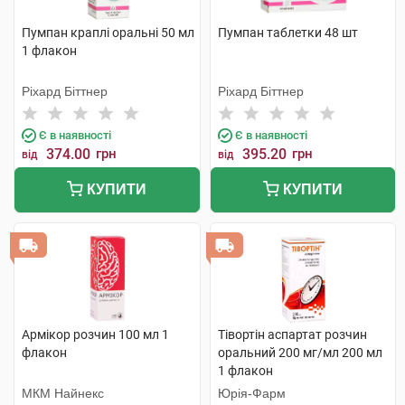
Пумпан краплі оральні 50 мл
Пумпан таблетки 48 шт
1 флакон
Ріхард Біттнер
Ріхард Біттнер
Є в наявності
Є в наявності
374.00
грн
395.20
грн
від
від
КУПИТИ
КУПИТИ
Армікор розчин 100 мл 1
Тівортін аспартат розчин
флакон
оральний 200 мг/мл 200 мл
1 флакон
МКМ Найнекс
Юрія-Фарм