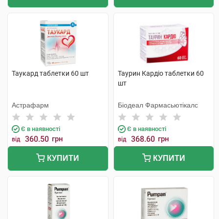
Таукард таблетки 60 шт
Таурин Кардіо таблетки 60
шт
Астрафарм
Біодеал Фармасьютікалс
Є в наявності
Є в наявності
360.50
грн
368.60
грн
від
від
КУПИТИ
КУПИТИ