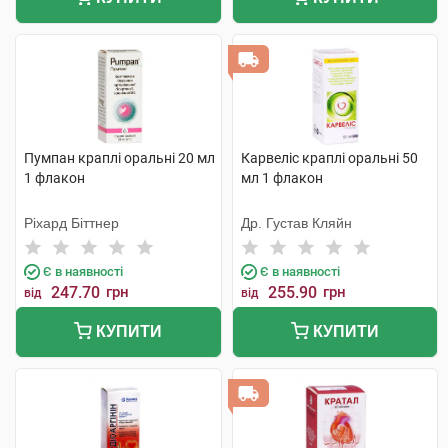
Пумпан краплі оральні 20 мл
Карвеліс краплі оральні 50
1 флакон
мл 1 флакон
Ріхард Біттнер
Др. Густав Кляйн
Є в наявності
Є в наявності
247.70
грн
255.90
грн
від
від
КУПИТИ
КУПИТИ