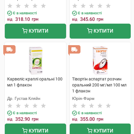
Є в наявності
Є в наявності
318.10
грн
345.60
грн
від
від
КУПИТИ
КУПИТИ
Карвеліс краплі оральні 100
Тівортін аспартат розчин
мл 1 флакон
оральний 200 мг/мл 100 мл
1 флакон
Др. Густав Кляйн
Юрія-Фарм
Є в наявності
Є в наявності
352.90
грн
355.00
грн
від
від
КУПИТИ
КУПИТИ