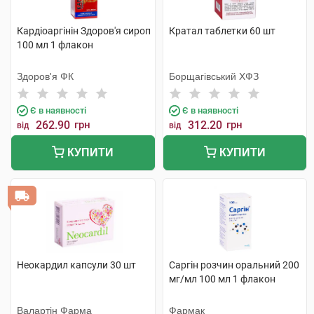
Кардіоаргінін Здоров'я сироп
Кратал таблетки 60 шт
100 мл 1 флакон
Здоров'я ФК
Борщагівський ХФЗ
Є в наявності
Є в наявності
262.90
грн
312.20
грн
від
від
КУПИТИ
КУПИТИ
Неокардил капсули 30 шт
Саргін розчин оральний 200
мг/мл 100 мл 1 флакон
Валартін Фарма
Фармак