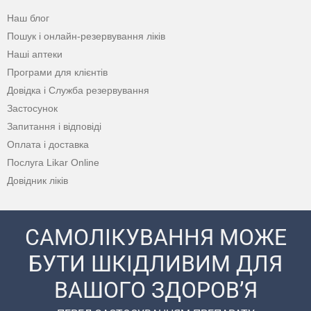
Наш блог
Пошук і онлайн-резервування ліків
Наші аптеки
Програми для клієнтів
Довідка і Служба резервування
Застосунок
Запитання і відповіді
Оплата і доставка
Послуга Likar Online
Довідник ліків
САМОЛІКУВАННЯ МОЖЕ
БУТИ ШКІДЛИВИМ ДЛЯ
ВАШОГО ЗДОРОВ’Я