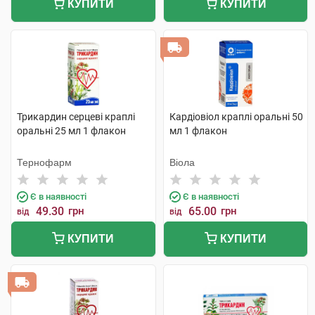
КУПИТИ
КУПИТИ
Трикардин серцеві краплі
Кардіовіол краплі оральні 50
оральні 25 мл 1 флакон
мл 1 флакон
Тернофарм
Віола
Є в наявності
Є в наявності
49.30
грн
65.00
грн
від
від
КУПИТИ
КУПИТИ