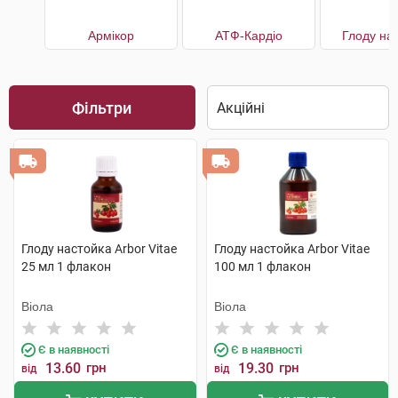
Армікор
АТФ-Кардіо
Глоду на
Фільтри
Глоду настойка Arbor Vitae
Глоду настойка Arbor Vitae
25 мл 1 флакон
100 мл 1 флакон
Віола
Віола
Є в наявності
Є в наявності
13.60
грн
19.30
грн
від
від