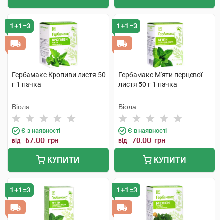
1+1=3
1+1=3
Гербамакс Кропиви листя 50
Гербамакс М'яти перцевої
г 1 пачка
листя 50 г 1 пачка
Віола
Віола
Є в наявності
Є в наявності
67.00
грн
70.00
грн
від
від
КУПИТИ
КУПИТИ
1+1=3
1+1=3