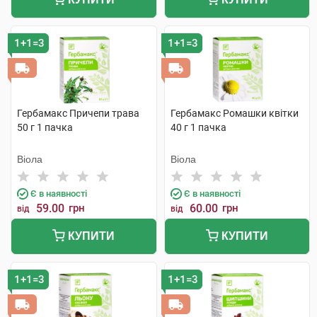
1+1=3
1+1=3
Гербамакс Причепи трава
Гербамакс Ромашки квітки
50 г 1 пачка
40 г 1 пачка
Віола
Віола
Є в наявності
Є в наявності
59.00
грн
60.00
грн
від
від
КУПИТИ
КУПИТИ
1+1=3
1+1=3