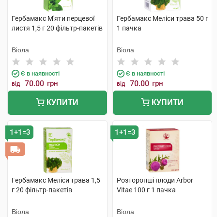
Гербамакс М'яти перцевої
Гербамакс Меліси трава 50 г
листя 1,5 г 20 фільтр-пакетів
1 пачка
Віола
Віола
Є в наявності
Є в наявності
70.00
грн
70.00
грн
від
від
КУПИТИ
КУПИТИ
1+1=3
1+1=3
Гербамакс Меліси трава 1,5
Розторопші плоди Arbor
г 20 фільтр-пакетів
Vitae 100 г 1 пачка
Віола
Віола