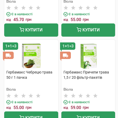
Віола
Віола
Є в наявності
Є в наявності
45.70
грн
55.00
грн
від
від
КУПИТИ
КУПИТИ
1+1=3
1+1=3
Гербамакс Чебрецю трава
Гербамакс Причепи трава
50 г 1 пачка
1,5 г 20 фільтр-пакетів
Віола
Віола
Є в наявності
Є в наявності
55.00
грн
59.00
грн
від
від
КУПИТИ
КУПИТИ