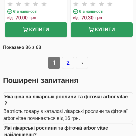
Є в наявності
Є в наявності
70.00
грн
70.30
грн
від
від
КУПИТИ
КУПИТИ
Показано
36
з
63
1
2
›
Поширені запитання
Яка ціна на лікарські рослини та фіточаї arbor vitae
?
Вартість товару в каталозі лікарські рослини та фіточаї
arbor vitae починається від 16 грн.
Які лікарські рослини та фіточаї arbor vitae
найдешевші?