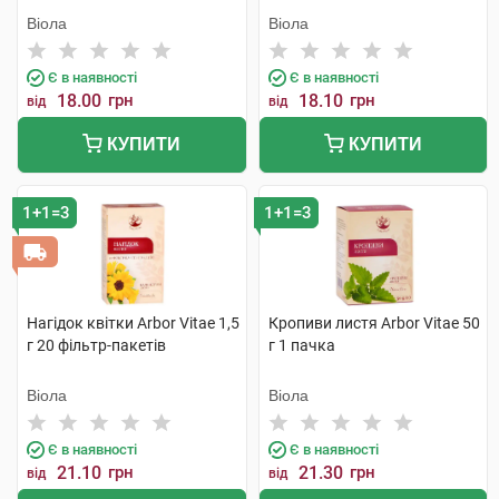
Віола
Віола
Є в наявності
Є в наявності
18.00
грн
18.10
грн
від
від
КУПИТИ
КУПИТИ
1+1=3
1+1=3
Нагідок квітки Arbor Vitae 1,5
Кропиви листя Arbor Vitae 50
г 20 фільтр-пакетів
г 1 пачка
Віола
Віола
Є в наявності
Є в наявності
21.10
грн
21.30
грн
від
від