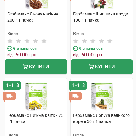
Гербамакс Льону насіння
Гербамакс Шипшини плоди
200 г 1 пачка
100 г 1 пачка
Віола
Віола
Є в наявності
Є в наявності
60.00
грн
60.00
грн
від
від
КУПИТИ
КУПИТИ
1+1=3
1+1=3
Гербамакс Пижма квітки 75
Гербамакс Лопуха великого
г 1 пачка
корені 50 г 1 пачка
Віола
Віола