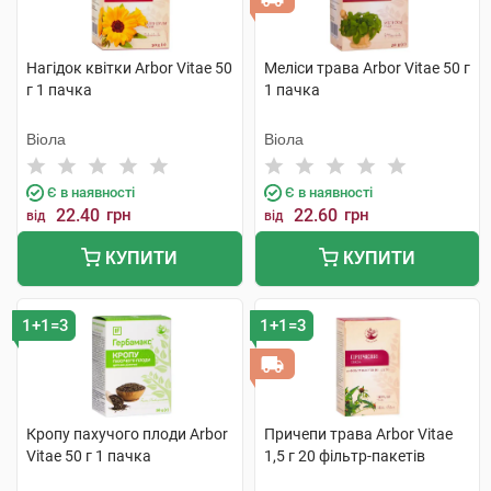
Нагідок квітки Arbor Vitae 50
Меліси трава Arbor Vitae 50 г
г 1 пачка
1 пачка
Віола
Віола
Є в наявності
Є в наявності
22.40
грн
22.60
грн
від
від
КУПИТИ
КУПИТИ
1+1=3
1+1=3
Кропу пахучого плоди Arbor
Причепи трава Arbor Vitae
Vitae 50 г 1 пачка
1,5 г 20 фільтр-пакетів