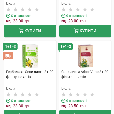
Віола
Віола
Є в наявності
Є в наявності
23.00
грн
23.00
грн
від
від
КУПИТИ
КУПИТИ
1+1=3
1+1=3
Гербамакс Сени листя 2 г 20
Сени листя Arbor Vitae 2 г 20
фільтр-пакетів
фільтр-пакетів
Віола
Віола
Є в наявності
Є в наявності
23.30
грн
23.50
грн
від
від