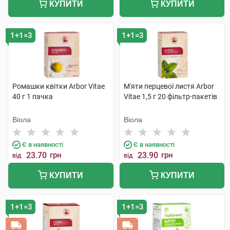
КУПИТИ
КУПИТИ
1+1=3
1+1=3
Ромашки квітки Arbor Vitae
М'яти перцевої листя Arbor
40 г 1 пачка
Vitae 1,5 г 20 фільтр-пакетів
Віола
Віола
Є в наявності
Є в наявності
23.70
грн
23.90
грн
від
від
КУПИТИ
КУПИТИ
1+1=3
1+1=3