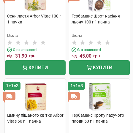
Сени листя Arbor Vitae 100 г
Гербамакс Шрот насіння
1 пачка
льону 100 г 1 пачка
Віола
Віола
Є в наявності
Є в наявності
31.90
грн
45.00
грн
від
від
КУПИТИ
КУПИТИ
1+1=3
1+1=3
Цмину піщаного квітки Arbor
Гербамакс Кропу пахучого
Vitae 50 г 1 пачка
плоди 50 г 1 пачка