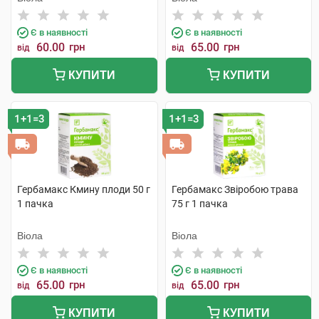
Є в наявності
Є в наявності
60.00
грн
65.00
грн
від
від
КУПИТИ
КУПИТИ
1+1=3
1+1=3
Гербамакс Кмину плоди 50 г
Гербамакс Звіробою трава
1 пачка
75 г 1 пачка
Віола
Віола
Є в наявності
Є в наявності
65.00
грн
65.00
грн
від
від
КУПИТИ
КУПИТИ