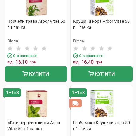
Причепи трава Arbor Vitae 50
Крушини кора Arbor Vitae 50
г 1 пачка
г 1 пачка
Віола
Віола
Є в наявності
Є в наявності
16.10
грн
16.40
грн
від
від
КУПИТИ
КУПИТИ
1+1=3
1+1=3
М'яти перцевої листя Arbor
Гербамакс Крушини кора 50
Vitae 50 г 1 пачка
г 1 пачка