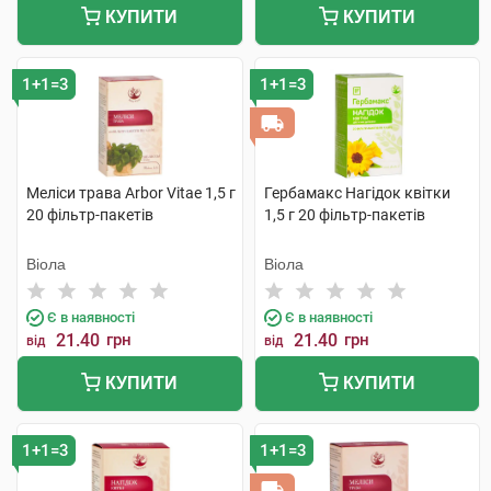
КУПИТИ
КУПИТИ
1+1=3
1+1=3
Меліси трава Arbor Vitae 1,5 г
Гербамакс Нагідок квітки
20 фільтр-пакетів
1,5 г 20 фільтр-пакетів
Віола
Віола
Є в наявності
Є в наявності
21.40
грн
21.40
грн
від
від
КУПИТИ
КУПИТИ
1+1=3
1+1=3