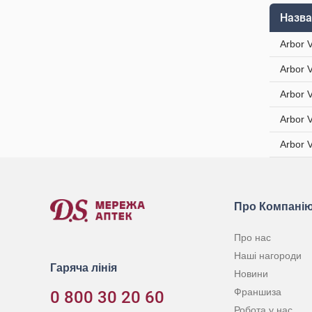
Назва
Arbor 
Arbor 
Arbor 
Arbor 
Arbor 
Про Компані
Про нас
Наші нагороди
Гаряча лінія
Новини
Франшиза
0 800 30 20 60
Робота у нас