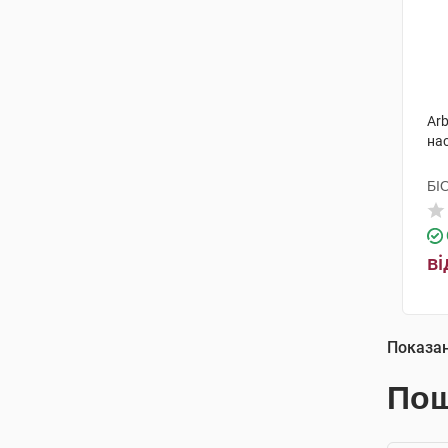
Arb
нас
БІ
ві
Показа
Пош