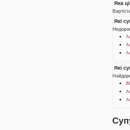
Яка ці
Вартість
Які с
Недороги
Ar
Ar
Ar
Які с
Найдоро
Я
Ar
Ar
Супу