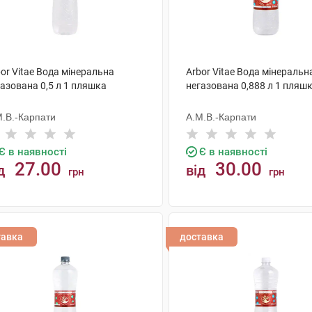
or Vitae Вода мінеральна
Arbor Vitae Вода мінеральн
азована 0,5 л 1 пляшка
негазована 0,888 л 1 пляш
М.В.-Карпати
А.М.В.-Карпати
Є в наявності
Є в наявності
27.00
30.00
д
від
грн
грн
КУПИТИ
КУПИТИ
тавка
доставка