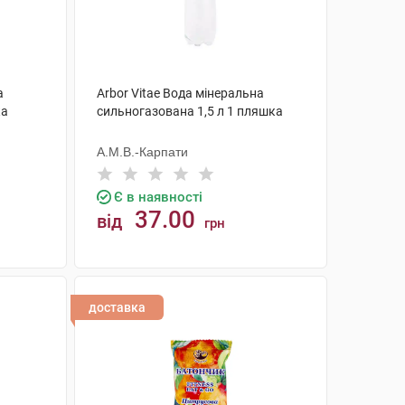
а
Arbor Vitae Вода мінеральна
ка
сильногазована 1,5 л 1 пляшка
А.М.В.-Карпати
Є в наявності
37.00
від
грн
КУПИТИ
доставка