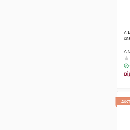
Arb
сл
А.
ві
дос