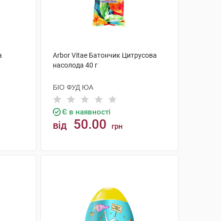
а
Arbor Vitae Батончик Цитрусова
насолода 40 г
БІО ФУД ЮА
Є в наявності
50.00
від
грн
КУПИТИ