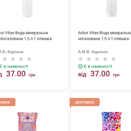
or Vitae Вода мінеральна
Arbor Vitae Вода мінеральн
абогазована 1,5 л 1 пляшка
негазована 1,5 л 1 пляшка
М.В.-Карпати
А.М.В.-Карпати
Є в наявності
Є в наявності
37.00
37.00
д
від
грн
грн
КУПИТИ
КУПИТИ
тавка
доставка