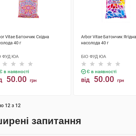
or Vitae Батончик Східна
Arbor Vitae Батончик Ягідн
олода 40 г
насолода 40 г
О ФУД ЮА
БІО ФУД ЮА
Є в наявності
Є в наявності
50.00
50.00
д
від
грн
грн
КУПИТИ
КУПИТИ
но
12
з
12
ирені запитання