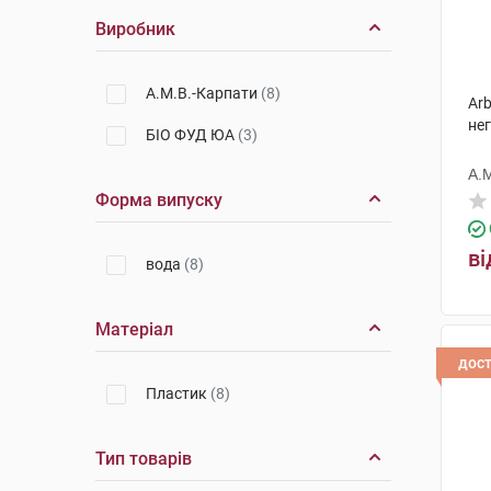
Виробник
А.М.В.-Карпати
(8)
Arb
нег
БІО ФУД ЮА
(3)
А.
Форма випуску
ві
вода
(8)
Матеріал
дос
Пластик
(8)
Тип товарів