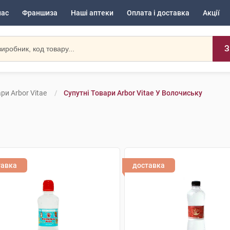
нас
Франшиза
Наші аптеки
Оплата і доставка
Акції
З
ри Arbor Vitae
Супутні Товари Arbor Vitae У Волочиську
тавка
доставка