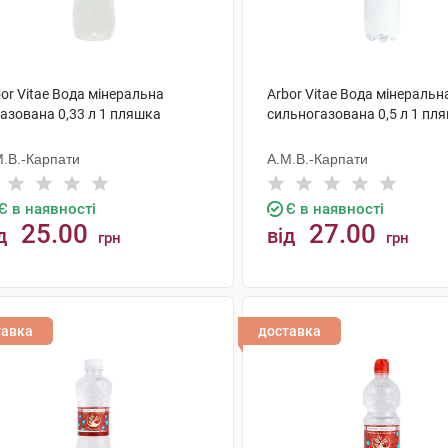
or Vitae Вода мінеральна
Arbor Vitae Вода мінеральн
азована 0,33 л 1 пляшка
сильногазована 0,5 л 1 пл
М.В.-Карпати
А.М.В.-Карпати
Є в наявності
Є в наявності
25.00
27.00
д
від
грн
грн
КУПИТИ
КУПИТИ
тавка
доставка