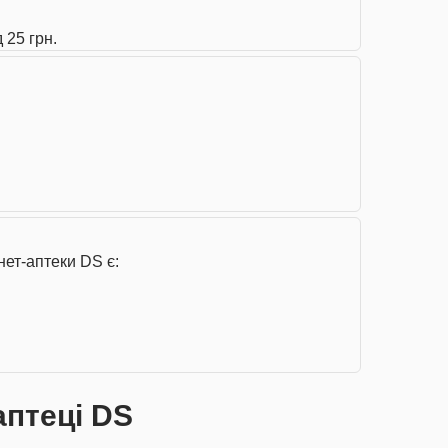
 25 грн.
нет-аптеки DS є:
аптеці DS