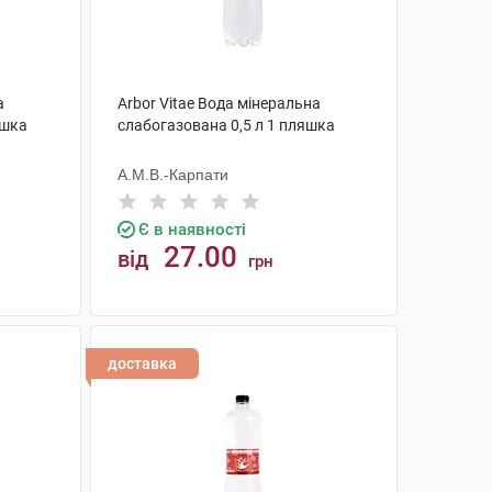
а
Arbor Vitae Вода мінеральна
яшка
слабогазована 0,5 л 1 пляшка
А.М.В.-Карпати
Є в наявності
27.00
від
грн
КУПИТИ
доставка