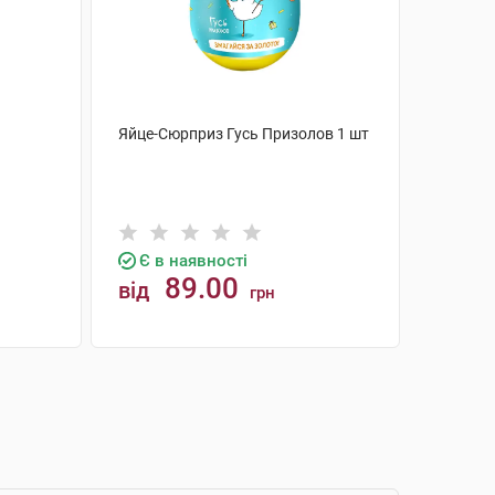
а
Яйце-Сюрприз Гусь Призолов 1 шт
Є в наявності
89.00
від
грн
КУПИТИ