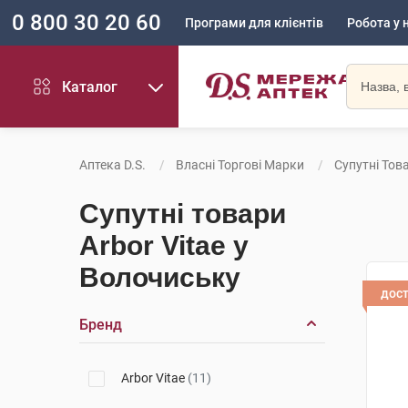
0 800 30 20 60
Програми для клієнтів
Робота у 
Каталог
Аптека D.S.
Власні Торгові Марки
Супутні Това
Супутні товари
Arbor Vitae у
Волочиську
дос
Бренд
Arbor Vitae
(11)