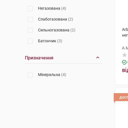
Негазована
(4)
Слабогазована
(2)
Arb
Сильногазована
(2)
нег
Батончик
(3)
А.
Призначення
ві
Мінеральна
(4)
дос