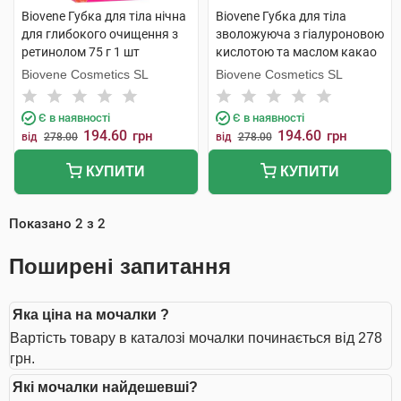
Biovene Губка для тіла нічна
Biovene Губка для тіла
для глибокого очищення з
зволожуюча з гіалуроновою
ретинолом 75 г 1 шт
кислотою та маслом какао
75 г 1 шт
Biovene Cosmetics SL
Biovene Cosmetics SL
Є в наявності
Є в наявності
194.60
194.60
грн
грн
від
278.00
від
278.00
КУПИТИ
КУПИТИ
Показано
2
з
2
Поширені запитання
Яка ціна на мочалки ?
Вартість товару в каталозі мочалки починається від 278
грн.
Які мочалки найдешевші?