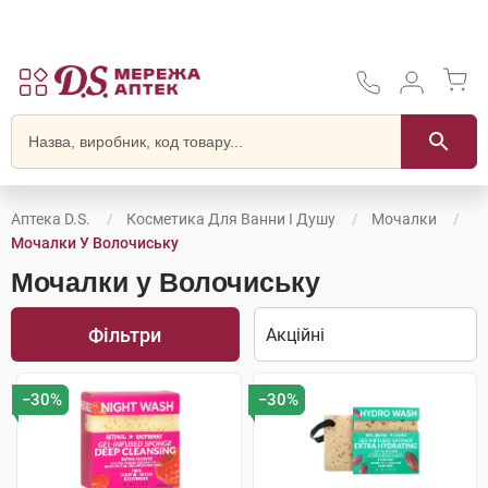
Аптека D.S.
Косметика Для Ванни І Душу
Мочалки
Мочалки У Волочиську
Мочалки у Волочиську
Фільтри
−30%
−30%