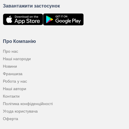
Завантажити застосунок
Про Компанію
Про нас
Наші нагороди
Новини
Франшиза
Робота у нас
Наші автори
Контакти
Політика конфіденційності
Угода користувача
Оферта