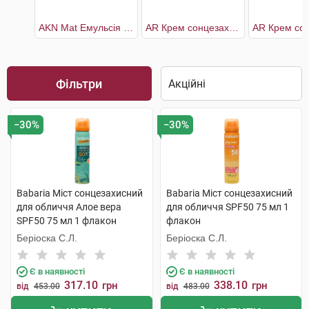
AKN Mat Емульсія сонцезахисна SPF30
AR Крем сонцезахисний SPF50+
Фільтри
−30%
−30%
Babaria Міст сонцезахисний
Babaria Міст сонцезахисний
для обличчя Алое вера
для обличчя SPF50 75 мл 1
SPF50 75 мл 1 флакон
флакон
Беріоска С.Л.
Беріоска С.Л.
Є в наявності
Є в наявності
317.10
338.10
грн
грн
від
453.00
від
483.00