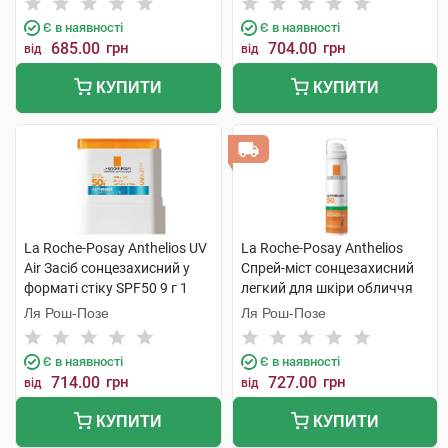
Є в наявності
Є в наявності
685.00
грн
704.00
грн
від
від
КУПИТИ
КУПИТИ
La Roche-Posay Anthelios UV
La Roche-Posay Anthelios
Air Засіб сонцезахисний у
Спрей-міст сонцезахисний
форматі стіку SPF50 9 г 1
легкий для шкіри обличчя
стік
SPF50 75 мл 1 флакон
Ля Рош-Позе
Ля Рош-Позе
Є в наявності
Є в наявності
714.00
грн
727.00
грн
від
від
КУПИТИ
КУПИТИ