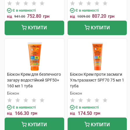
флакон
тонуючим ефектом з SPF50
50 мл 1 флакон
Є в наявності
Є в наявності
752.80
807.20
грн
грн
від
941.00
від
1009.00
КУПИТИ
КУПИТИ
Біокон Крем для безпечного
Біокон Крем проти засмаги
загару водостійкий SPF50+
Ультразахист SPF70 75 мл 1
160 мл 1 туба
туба
Біокон
Біокон
Є в наявності
Є в наявності
166.30
грн
174.50
грн
від
від
КУПИТИ
КУПИТИ