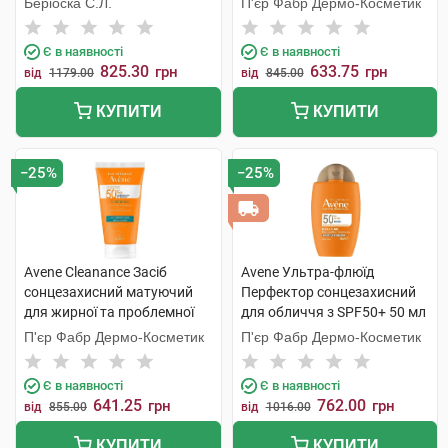
Беріоска С.Л.
П'єр Фабр Дермо-Косметик
Є в наявності
Є в наявності
825.30
633.75
грн
грн
від
1179.00
від
845.00
КУПИТИ
КУПИТИ
−25%
−25%
Avene Cleanance Засіб
Avene Ультра-флюїд
сонцезахисний матуючий
Перфектор сонцезахисний
для жирної та проблемної
для обличчя з SPF50+ 50 мл
шкіри SPF50+ 50 мл 1
1 флакон
П'єр Фабр Дермо-Косметик
П'єр Фабр Дермо-Косметик
флакон
Є в наявності
Є в наявності
641.25
762.00
грн
грн
від
855.00
від
1016.00
КУПИТИ
КУПИТИ