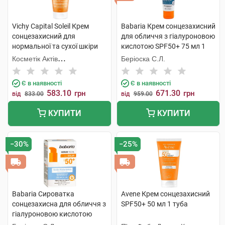
Vichy Capital Soleil Крем
Babaria Крем сонцезахисний
сонцезахисний для
для обличчя з гіалуроновою
нормальної та сухої шкіри
кислотою SPF50+ 75 мл 1
SPF50+ 50 мл 1 туба
туба
Косметік Актів
Беріоска С.Л.
Інтернаціональ
Є в наявності
Є в наявності
583.10
671.30
грн
грн
від
833.00
від
959.00
КУПИТИ
КУПИТИ
−30%
−25%
Babaria Сироватка
Avene Крем сонцезахисний
сонцезахисна для обличчя з
SPF50+ 50 мл 1 туба
гіалуроновою кислотою
SPF50+ 30 мл 1 флакон