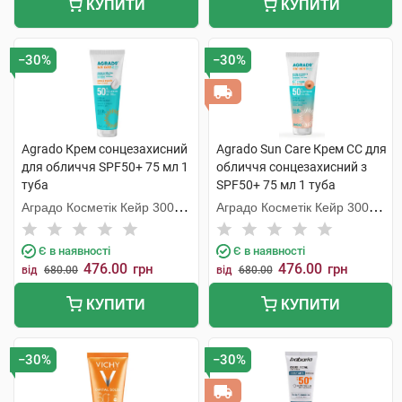
КУПИТИ
КУПИТИ
−30%
−30%
Agrado Крем сонцезахисний
Agrado Sun Care Крем СС для
для обличчя SPF50+ 75 мл 1
обличчя сонцезахисний з
туба
SPF50+ 75 мл 1 туба
Аградо Косметік Кейр 3000
Аградо Косметік Кейр 3000
С.Л.У.
С.Л.У.
Є в наявності
Є в наявності
476.00
476.00
грн
грн
від
680.00
від
680.00
КУПИТИ
КУПИТИ
−30%
−30%