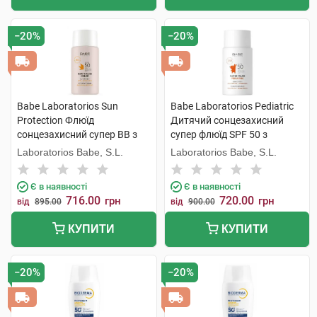
−20%
−20%
Babe Laboratorios Sun
Babe Laboratorios Pediatric
Protection Флюїд
Дитячий сонцезахисний
сонцезахисний супер ВВ з
супер флюїд SPF 50 з
тонуючим ефектом для всіх
пантенолом і пребіотиками
Laboratorios Babe, S.L.
Laboratorios Babe, S.L.
типів шкіри SPF50 50 мл 1
50 мл 1 флакон
флакон
Є в наявності
Є в наявності
716.00
720.00
грн
грн
від
895.00
від
900.00
КУПИТИ
КУПИТИ
−20%
−20%