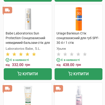
Babe Laboratorios Sun
Uriage Bariesun Стік
Protection Сонцезахисний
сонцезахисний для губ SPF-
невидимий бальзам-стік для
30 4 г 1 стік
губ SPF50 4 г 1 шт
Laboratorios Babe, S.L.
Урьяж
Є в наявності
Є в наявності
332.00
грн
438.00
грн
від
від
КУПИТИ
КУПИТИ