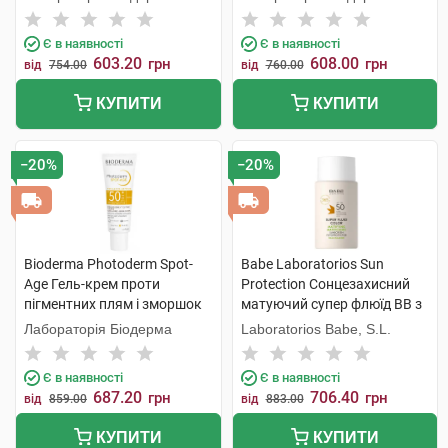
Є в наявності
Є в наявності
603.20
608.00
грн
грн
від
754.00
від
760.00
КУПИТИ
КУПИТИ
−20%
−20%
Bioderma Photoderm Spot-
Babe Laboratorios Sun
Age Гель-крем проти
Protection Cонцезахисний
пігментних плям і зморшок
матуючий супер флюїд ВВ з
SPF50+ 40 мл 1 туба
тонуючим і матуючим
Лабораторія Біодерма
Laboratorios Babe, S.L.
ефектом для жирної шкіри
SPF 50 50 мл 1 флакон
Є в наявності
Є в наявності
687.20
706.40
грн
грн
від
859.00
від
883.00
КУПИТИ
КУПИТИ