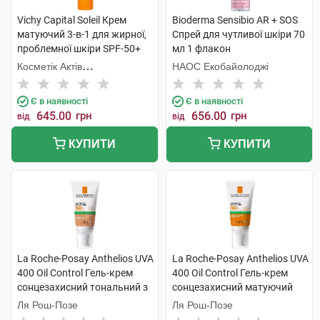
Vichy Capital Soleil Крем
Bioderma Sensibio АR + SOS
матуючий 3-в-1 для жирної,
Спрей для чутливої шкіри 70
проблемної шкіри SPF-50+
мл 1 флакон
50 мл 1 туба
Косметік Актів
НАОС Екобайолоджі
Інтернаціональ
Є в наявності
Є в наявності
645.00
грн
656.00
грн
від
від
КУПИТИ
КУПИТИ
La Roche-Posay Anthelios UVA
La Roche-Posay Anthelios UVA
400 Oil Control Гель-крем
400 Oil Control Гель-крем
сонцезахисний тональний з
сонцезахисний матуючий
матуючим ефектом SPF50+
для обличчя SPF50+ 50 мл 1
Ля Рош-Позе
Ля Рош-Позе
50 мл 1 туба
туба