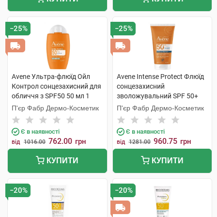
−25%
−25%
Avene Ультра-флюїд Ойл
Avene Intense Protect Флюїд
Контрол сонцезахисний для
сонцезахисний
обличчя з SPF50 50 мл 1
зволожувальний SPF 50+
флакон
150 мл 1 туба
П'єр Фабр Дермо-Косметик
П'єр Фабр Дермо-Косметик
Є в наявності
Є в наявності
762.00
960.75
грн
грн
від
1016.00
від
1281.00
КУПИТИ
КУПИТИ
−20%
−20%