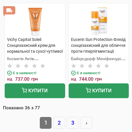
Vichy Capital Soleil
Eucerin Sun Protection Флюїд
Сонцезахисний крем для
сонцезахисний для обличчя
нормальної та сухої чутливої
проти гіперпігментації
шкіри обличчя SPF50+ 50 мл
SPF50+ 50 мл 1 флакон
Косметік Актів
Байєрсдорф Меніфекчурінг
1 туба
Інтернаціональ
Познань
Є в наявності
Є в наявності
737.00
грн
744.00
грн
від
від
КУПИТИ
КУПИТИ
Показано
36
з
77
1
2
3
›