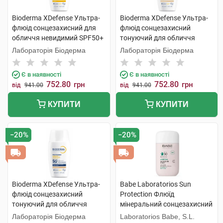
Bioderma XDefense Ультра-
Bioderma XDefense Ультра-
флюід сонцезахисний для
флюід сонцезахисний
обличчя невидимий SPF50+
тонуючий для обличчя
40 мл 1 флакон
SPF50+ тон 01 40 мл 1
Лабораторія Біодерма
Лабораторія Біодерма
флакон
Є в наявності
Є в наявності
752.80
752.80
грн
грн
від
941.00
від
941.00
КУПИТИ
КУПИТИ
−20%
−20%
Bioderma XDefense Ультра-
Babe Laboratorios Sun
флюід сонцезахисний
Protection Флюїд
тонуючий для обличчя
мінеральний сонцезахисний
SPF50+ тон 02 40 мл 1
з фізичними фільтрами з
Лабораторія Біодерма
Laboratorios Babe, S.L.