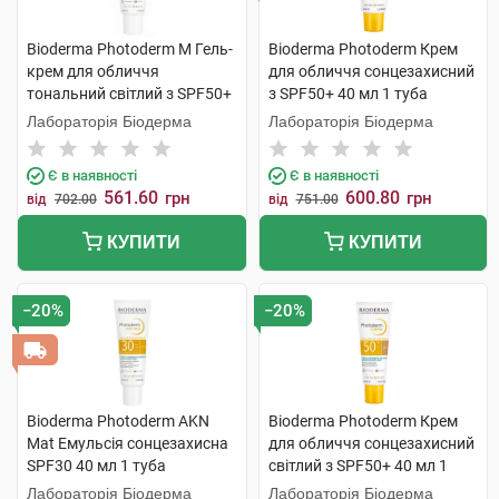
Bioderma Photoderm M Гель-
Bioderma Photoderm Крем
крем для обличчя
для обличчя сонцезахисний
тональний світлий з SPF50+
з SPF50+ 40 мл 1 туба
40 мл 1 туба
Лабораторія Біодерма
Лабораторія Біодерма
Є в наявності
Є в наявності
561.60
600.80
грн
грн
від
702.00
від
751.00
КУПИТИ
КУПИТИ
−20%
−20%
Bioderma Photoderm AKN
Bioderma Photoderm Крем
Mat Емульсія сонцезахисна
для обличчя сонцезахисний
SPF30 40 мл 1 туба
світлий з SPF50+ 40 мл 1
туба
Лабораторія Біодерма
Лабораторія Біодерма