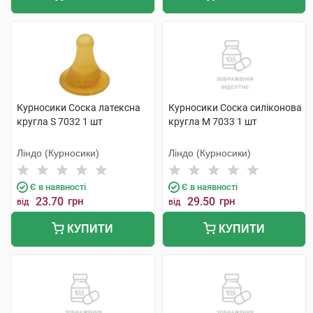
Курносики Соска латексна
Курносики Соска силіконова
кругла S 7032 1 шт
кругла M 7033 1 шт
Ліндо (Курносики)
Ліндо (Курносики)
Є в наявності
Є в наявності
23.70
грн
29.50
грн
від
від
КУПИТИ
КУПИТИ