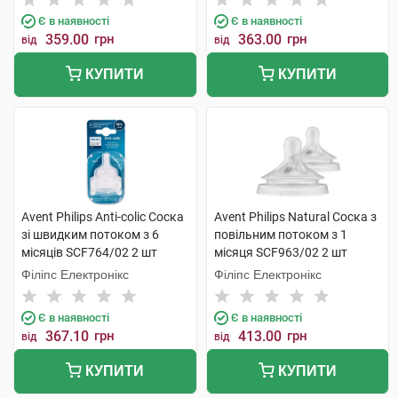
Є в наявності
Є в наявності
359.00
грн
363.00
грн
від
від
КУПИТИ
КУПИТИ
Avent Philips Anti-colic Соска
Avent Philips Natural Соска з
зі швидким потоком з 6
повільним потоком з 1
місяців SCF764/02 2 шт
місяця SCF963/02 2 шт
Філіпс Електронікс
Філіпс Електронікс
Є в наявності
Є в наявності
367.10
грн
413.00
грн
від
від
КУПИТИ
КУПИТИ