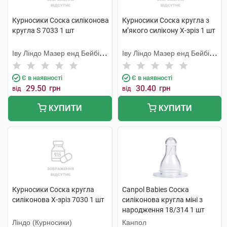
Курносики Соска силіконова
Курносики Соска кругла з
кругла S 7033 1 шт
м’якого силікону X-зріз 1 шт
Іву Ліндо Мазер енд Бейбі
Іву Ліндо Мазер енд Бейбі
Продактс
Продактс
Є в наявності
Є в наявності
29.50
грн
30.40
грн
від
від
КУПИТИ
КУПИТИ
Курносики Соска кругла
Canpol Babies Соска
силіконова X-зріз 7030 1 шт
силіконова кругла міні з
народження 18/314 1 шт
Ліндо (Курносики)
Канпол