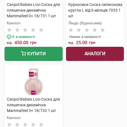
Canpol Babies Lovi Соска для
Курносики Соска силіконова
пляшечки динамічна
кругла L від 6 місяців 7033 1
Mammafeel 0+ 18/731 1 шт
шт
Канпол
Ліндо (Курносики)
Є в наявності
Немає в наявності
450.00
грн
25.00
грн
від
від
АНАЛОГИ
КУПИТИ
Canpol Babies Lovi Соска для
пляшечки динамічна
Mammafeel 3+ 18/732 1 шт
Канпол