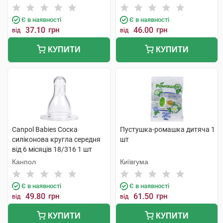
Є в наявності
Є в наявності
37.10
грн
46.00
грн
від
від
КУПИТИ
КУПИТИ
Canpol Babies Соска
Пустушка-ромашка дитяча 1
силіконова кругла середня
шт
від 6 місяців 18/316 1 шт
Канпол
Київгума
Є в наявності
Є в наявності
49.80
грн
61.50
грн
від
від
КУПИТИ
КУПИТИ