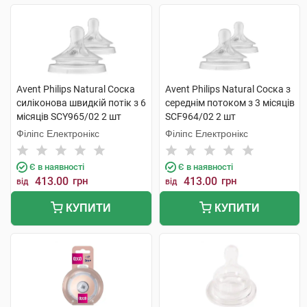
Avent Philips Natural Соска
Avent Philips Natural Соска з
силіконова швидкій потік з 6
середнім потоком з 3 місяців
місяців SCY965/02 2 шт
SCF964/02 2 шт
Філіпс Електронікс
Філіпс Електронікс
Є в наявності
Є в наявності
413.00
грн
413.00
грн
від
від
КУПИТИ
КУПИТИ