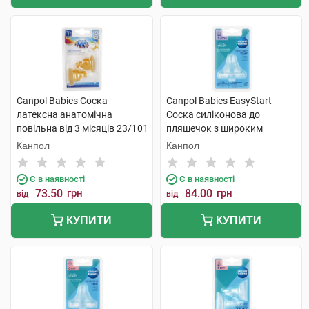
Canpol Babies Соска
Canpol Babies EasyStart
латексна анатомічна
Соска силіконова до
повільна від 3 місяців 23/101
пляшечок з широким
2 шт
отвором швидка від 12
Канпол
Канпол
місяців 21/722 1 шт
Є в наявності
Є в наявності
73.50
грн
84.00
грн
від
від
КУПИТИ
КУПИТИ