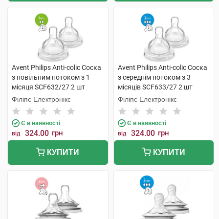
Avent Philips Anti-colic Соска
Avent Philips Anti-colic Соска
з повільним потоком з 1
з середнім потоком з 3
місяця SCF632/27 2 шт
місяців SCF633/27 2 шт
Філіпс Електронікс
Філіпс Електронікс
Є в наявності
Є в наявності
324.00
грн
324.00
грн
від
від
КУПИТИ
КУПИТИ