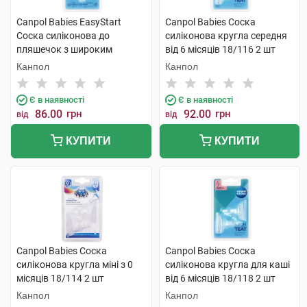
Canpol Babies EasyStart
Canpol Babies Соска
Соска силіконова до
силіконова кругла середня
пляшечок з широким
від 6 місяців 18/116 2 шт
отвором для каші від 6
Канпол
Канпол
місяців 21/723 1 шт
Є в наявності
Є в наявності
86.00
грн
92.00
грн
від
від
КУПИТИ
КУПИТИ
Canpol Babies Соска
Canpol Babies Соска
силіконова кругла міні з 0
силіконова кругла для каші
місяців 18/114 2 шт
від 6 місяців 18/118 2 шт
Канпол
Канпол