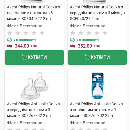
Avent Philips Natural Соска з
Avent Philips Natural Соска з
перемінним потоком з 3
середнім потоком з 3 місяців
місяців SCF045/27 2 шт
SCF043/27 2 шт
Філіпс Електронікс
Філіпс Електронікс
Є в наявності
Є в наявності
344.00
грн
352.00
грн
від
від
КУПИТИ
КУПИТИ
Avent Philips Anti-colic Соска
Avent Philips Anti-colic Соска
з середнім потоком з 3
з повільним потоком з 1
місяців SCF763/02 2 шт
місяця SCF762/02 2 шт
Філіпс Електронікс
Філіпс Електронікс