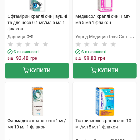
Офтамірин краплі очні, вушні
Медексол краплі очні 1 мг/
та для носа 0,1 мг/мл 5 мл 1
мл 5 мл 1 флакон
флакон
Дарниця ФФ
Уорлд Медицин Ілач Сан. Ве
Тідж
Є в наявності
Є в наявності
93.40
грн
99.80
грн
від
від
КУПИТИ
КУПИТИ
Фармадекс краплі очні 1 мг/
Тіотриазолін краплі очні 10
мл 10 мл 1 флакон
мг/мл 5 мл 1 флакон