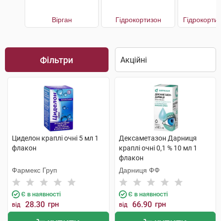
Вірган
Гідрокортизон
Гідрокорти
Фільтри
Циделон краплі очні 5 мл 1
Дексаметазон Дарниця
флакон
краплі очні 0,1 % 10 мл 1
флакон
Фармекс Груп
Дарниця ФФ
Є в наявності
Є в наявності
28.30
грн
66.90
грн
від
від