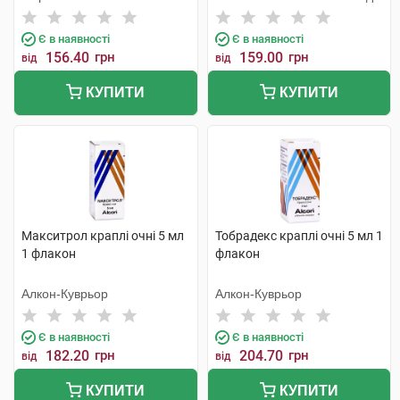
Є в наявності
Є в наявності
156.40
грн
159.00
грн
від
від
КУПИТИ
КУПИТИ
Макситрол краплі очні 5 мл
Тобрадекс краплі очні 5 мл 1
1 флакон
флакон
Алкон-Куврьор
Алкон-Куврьор
Є в наявності
Є в наявності
182.20
грн
204.70
грн
від
від
КУПИТИ
КУПИТИ