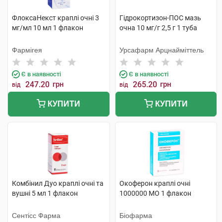
ФлоксаНекст краплі очні 3
Гідрокортизон-ПОС мазь
мг/мл 10 мл 1 флакон
очна 10 мг/г 2,5 г 1 туба
Фармігея
Урсафарм Арцнайміттель
Є в наявності
Є в наявності
247.20
грн
265.20
грн
від
від
КУПИТИ
КУПИТИ
Комбінил Дуо краплі очні та
Окоферон краплі очні
вушні 5 мл 1 флакон
1000000 МО 1 флакон
Сентісс Фарма
Біофарма