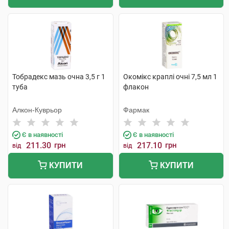
Тобрадекс мазь очна 3,5 г 1
Окомікс краплі очні 7,5 мл 1
туба
флакон
Алкон-Куврьор
Фармак
Є в наявності
Є в наявності
211.30
грн
217.10
грн
від
від
КУПИТИ
КУПИТИ