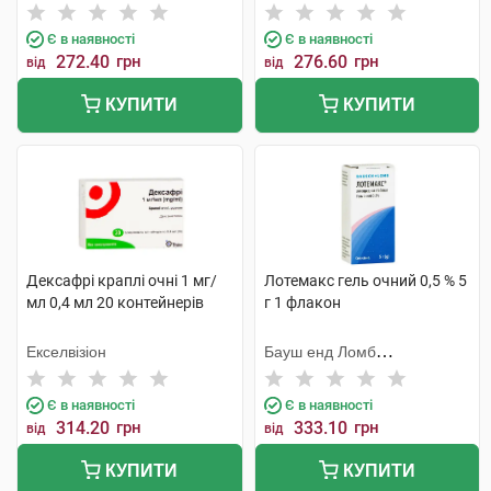
Є в наявності
Є в наявності
272.40
грн
276.60
грн
від
від
КУПИТИ
КУПИТИ
Дексафрі краплі очні 1 мг/
Лотемакс гель очний 0,5 % 5
мл 0,4 мл 20 контейнерів
г 1 флакон
Екселвізіон
Бауш енд Ломб
Інкорпорейтед
Є в наявності
Є в наявності
314.20
грн
333.10
грн
від
від
КУПИТИ
КУПИТИ