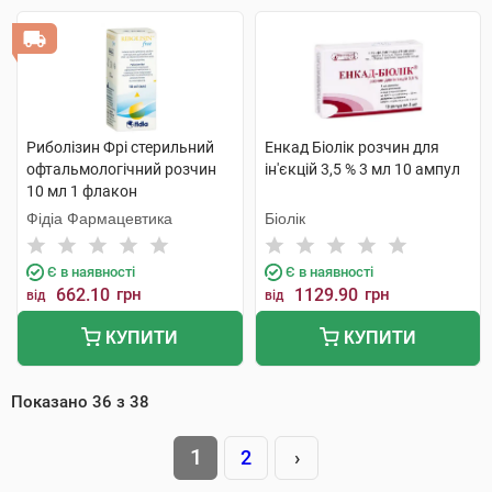
Риболізин Фрі стерильний
Енкад Біолік розчин для
офтальмологічний розчин
ін'єкцій 3,5 % 3 мл 10 ампул
10 мл 1 флакон
Фідіа Фармацевтика
Біолік
Є в наявності
Є в наявності
662.10
грн
1129.90
грн
від
від
КУПИТИ
КУПИТИ
Показано
36
з
38
1
2
›