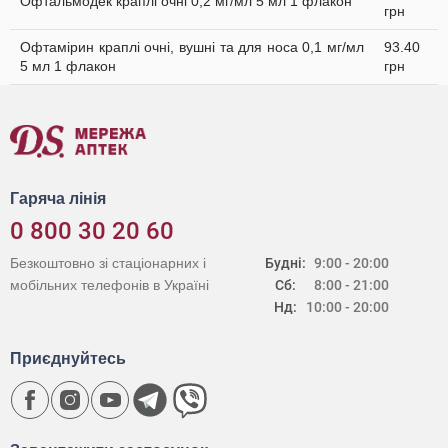
Офтальмодек краплі очні 0,2 мг/мл 5 мл 1 флакон
грн
Офтамірин краплі очні, вушні та для носа 0,1 мг/мл
93.40
5 мл 1 флакон
грн
Гаряча лінія
0 800 30 20 60
Безкоштовно зі стаціонарних і
Будні:
9:00 - 20:00
мобільних телефонів в Україні
Сб:
8:00 - 21:00
Нд:
10:00 - 20:00
Приєднуйтесь