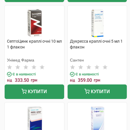
СептоЦинк краплі очні 10 мл
Дукресса краплі очні 5 мл 1
1 флакон
флакон
Унімед Фарма
Сантен
Є в наявності
Є в наявності
333.50
грн
359.00
грн
від
від
КУПИТИ
КУПИТИ