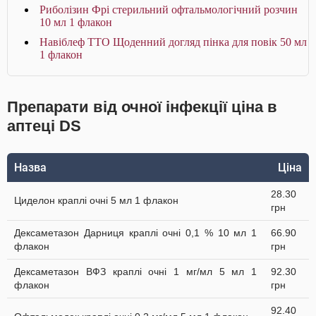
Риболізин Фрі стерильний офтальмологічний розчин
10 мл 1 флакон
Навіблеф ТТО Щоденний догляд пінка для повік 50 мл
1 флакон
Препарати від очної інфекції ціна в
аптеці DS
Назва
Ціна
28.30
Циделон краплі очні 5 мл 1 флакон
грн
Дексаметазон Дарниця краплі очні 0,1 % 10 мл 1
66.90
флакон
грн
Дексаметазон ВФЗ краплі очні 1 мг/мл 5 мл 1
92.30
флакон
грн
92.40