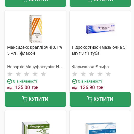
Максидекс краплі очні 0,1 %
Гідрокортизон мазь очна 5
5 мл 1 флакон
мг/г 3 г 1 туба
Новартіс Мануфактурінг НВ,
Фармзавод Єльфа
Бельгія
Є в наявності
Є в наявності
135.00
грн
136.90
грн
від
від
КУПИТИ
КУПИТИ