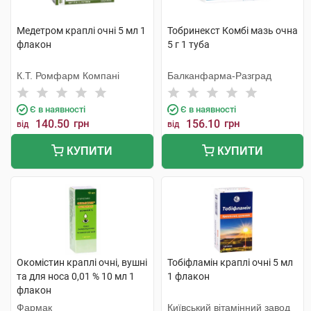
Медетром краплі очні 5 мл 1
Тобринекст Комбі мазь очна
флакон
5 г 1 туба
К.Т. Ромфарм Компані
Балканфарма-Разград
Є в наявності
Є в наявності
140.50
грн
156.10
грн
від
від
КУПИТИ
КУПИТИ
Окомістин краплі очні, вушні
Тобіфламін краплі очні 5 мл
та для носа 0,01 % 10 мл 1
1 флакон
флакон
Фармак
Київський вітамінний завод