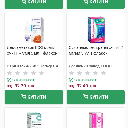
КУПИТИ
КУПИТИ
Дексаметазон ВФЗ краплі
Офтальмодек краплі очні 0,2
очні 1 мг/мл 5 мл 1 флакон
мг/мл 5 мл 1 флакон
Варшавський ФЗ Польфа АТ
Дослідний завод ГНЦЛС
Є в наявності
Є в наявності
92.30
грн
92.40
грн
від
від
КУПИТИ
КУПИТИ