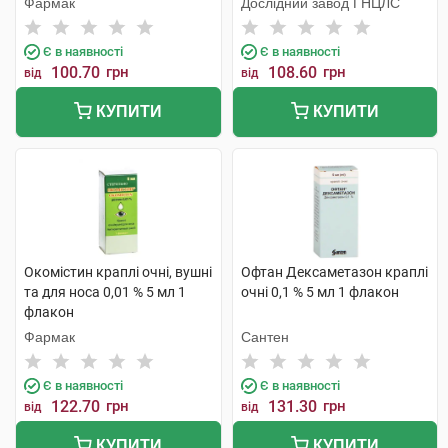
Фармак
Дослідний завод ГНЦЛС
Є в наявності
Є в наявності
100.70
грн
108.60
грн
від
від
КУПИТИ
КУПИТИ
Окомістин краплі очні, вушні
Офтан Дексаметазон краплі
та для носа 0,01 % 5 мл 1
очні 0,1 % 5 мл 1 флакон
флакон
Фармак
Сантен
Є в наявності
Є в наявності
122.70
грн
131.30
грн
від
від
КУПИТИ
КУПИТИ