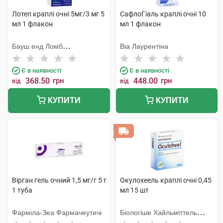
Лотеп краплі очні 5мг/3 мг 5
СафлоГіаль краплі очні 10
мл 1 флакон
мл 1 флакон
Бауш енд Ломб
Віа Лаурентіна
Інкорпорейтед
Є в наявності
Є в наявності
368.50
грн
448.00
грн
від
від
КУПИТИ
КУПИТИ
Вірган гель очний 1,5 мг/г 5 г
Окулохеель краплі очні 0,45
1 туба
мл 15 шт
Фарміла-Зеа Фармачеутичі
Біологіше Хайльміттель
Хеель