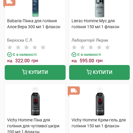
Babaria Пінка для гоління
Lierac Homme Мус для
Алое Вера 300 мл 1 флакон
гоління 150 мл 1 флакон
Беріоска С.Л.
Лабораторії Лієрак
Є в наявності
Є в наявності
322.00
грн
595.00
грн
від
від
КУПИТИ
КУПИТИ
Vichy Homme Піна для
Vichy Homme Крем-гель для
гоління для чутливої шкіри
гоління 150 мл 1 флакон
200 мл 1 флакон