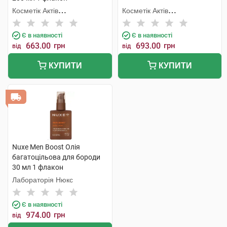
Косметік Актів
Косметік Актів
Інтернаціональ
Інтернаціональ
Є в наявності
Є в наявності
663.00
грн
693.00
грн
від
від
КУПИТИ
КУПИТИ
Nuxe Men Boost Олія
багатоцільова для бороди
30 мл 1 флакон
Лабораторія Нюкс
Є в наявності
974.00
грн
від