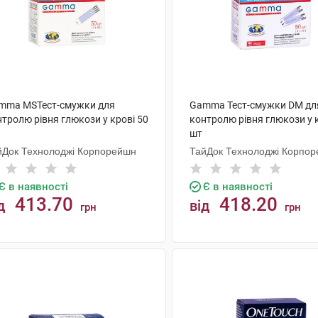
mma MSТест-смужки для
Gamma Тест-смужки DM дл
тролю рівня глюкози у крові 50
контролю рівня глюкози у 
шт
йДок Технолоджі Корпорейшн
ТайДок Технолоджі Корпо
Є в наявності
Є в наявності
413.70
418.20
д
від
грн
грн
КУПИТИ
КУПИТИ