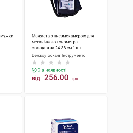
-смужки
Манжета з пневмокамерою для
механічного тонометра
стандартна 24-38 см 1 шт
Венжоу Боканг Інструментс
Є в наявності
256.00
від
грн
КУПИТИ