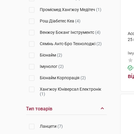
Промісмед Хангжоу Медітеч
(1)
Рош Діабетес Кеа
(4)
Венжоу Боканг Інструментс
(4)
Acc
25
Сямінь Антс-Бро Технолоджі
(2)
Ім
Біонайм
(2)
Імунолог
(2)
ві
Біонайм Корпорація
(2)
Хангжоу Юніверсал Електронік
(1)
Аль Медікус
(2)
Тип товарів
Асцензія Діабетс Кеа Холдінгс
(2)
Ланцети
(7)
Ханжоу Сіджой Електронікс енд