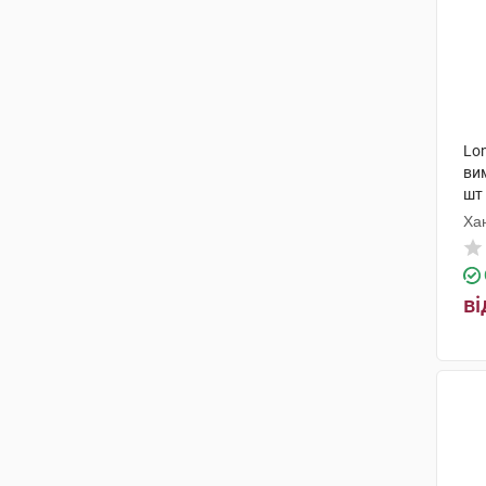
Lon
ви
шт
Ха
Ін
ві