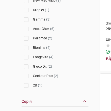
New Med Visio
(1)
Droplet
(1)
Gamma
(3)
dro
одн
Accu-Chek
(6)
Paramed
(2)
Ей
Bionime
(4)
Longevita
(4)
ві
Gluco Dr.
(2)
Contour Plus
(2)
2B
(1)
Oh`Care Lite
(1)
Серія
OneTouch
(4)