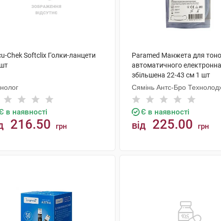
u-Chek Softclix Голки-ланцети
Paramed Манжета для тон
 шт
автоматичного електронн
збільшена 22-43 см 1 шт
унолог
Сямінь Антс-Бро Технолод
Є в наявності
Є в наявності
216.50
225.00
д
від
грн
грн
КУПИТИ
КУПИТИ