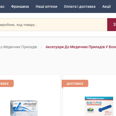
нас
Франшиза
Наші аптеки
Оплата і доставка
Акції
З
До Медичних Приладів
Аксесуари До Медичних Приладів У Вол
тавка
доставка