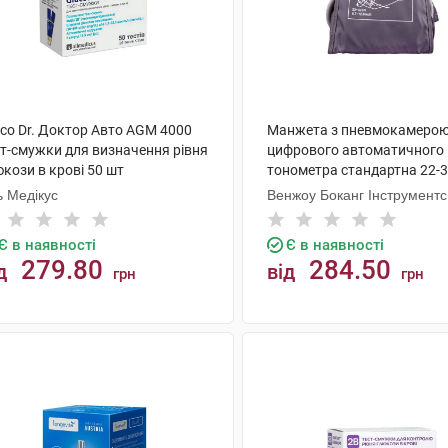
uco Dr. Доктор Авто AGM 4000
Манжета з пневмокамерою
ст-смужки для визначення рівня
цифрового автоматичного
кози в крові 50 шт
тонометра стандартна 22-3
шт
ь Медікус
Венжоу Боканг Інструментс
Є в наявності
Є в наявності
279.80
284.50
д
від
грн
грн
КУПИТИ
КУПИТИ