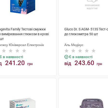
gevita Family Тестові смужки
Gluco Dr. S AGM- 513S Тест
я вимірювання глюкози в крові
до глюкометра 50 шт
 шт
нгжоу Юніверсал Електронік
Аль Медікус
Є в наявності
Є в наявності
241.20
243.60
д
від
грн
грн
КУПИТИ
КУПИТИ