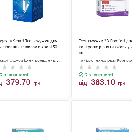
gevita Smart Тест-смужки для
Тест-смужки 2В Comfort дл
мірювання глюкози в крові 50
контролю рівня глюкози у 
шт
нжоу Сіджой Електронікс енд
ТайДок Технолоджі Корпо
струментс Ко
Є в наявності
Є в наявності
379.70
383.10
д
від
грн
грн
КУПИТИ
КУПИТИ