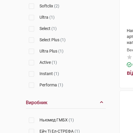
Microlife
(1)
Softclix
(2)
Wellion
(1)
Ultra
(1)
SensoLite Nova
(2)
Select
(1)
На
ар
Microlet
(1)
Select Plus
(1)
нап
шт
Ве
Ultra Plus
(1)
Active
(1)
ві
Instant
(1)
Performa
(1)
Виробник
Ньюмед ГМБХ
(1)
Ейч Ті Ел-СТРЕФА
(1)