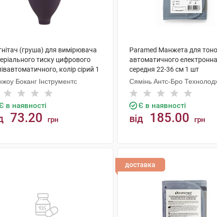
гнітач (груша) для вимірювача
Paramed Манжета для тон
теріального тиску цифрового
автоматичного електронн
івавтоматичного, колір сірий 1
середня 22-36 см 1 шт
нжоу Боканг Інструментс
Сямінь Антс-Бро Технолод
Є в наявності
Є в наявності
73.20
185.00
д
від
грн
грн
КУПИТИ
КУПИТИ
доставка