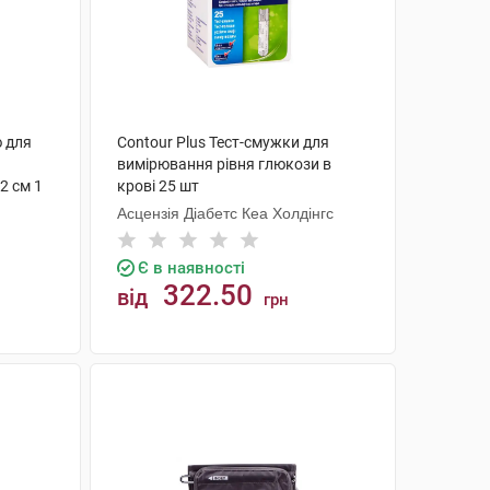
 для
Contour Plus Тест-смужки для
вимірювання рівня глюкози в
2 см 1
крові 25 шт
Асцензія Діабетс Кеа Холдінгс
Є в наявності
322.50
від
грн
КУПИТИ