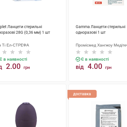
plet Ланцети стерильні
Gamma Ланцети стерильні
оразові 28G (0,36 мм) 1 шт
одноразові 1 шт
ч Ті Ел-СТРЕФА
Промісмед Хангжоу Медіте
Є в наявності
Є в наявності
2.00
4.00
д
від
грн
грн
КУПИТИ
КУПИТИ
доставка