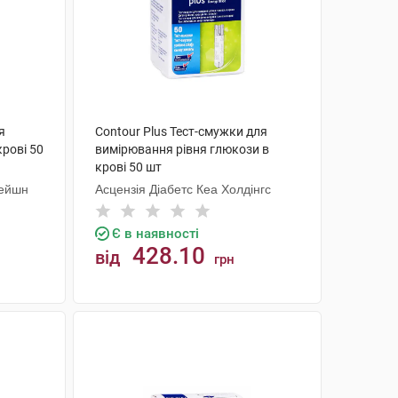
я
Contour Plus Тест-смужки для
крові 50
вимірювання рівня глюкози в
крові 50 шт
рейшн
Асцензія Діабетс Кеа Холдінгс
Є в наявності
428.10
від
грн
КУПИТИ