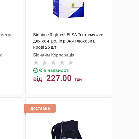
ометра
Bionime Rightest ELSA Тест-смужки
а
для контролю рівня глюкози в
крові 25 шт
жі
Біонайм Корпорація
Є в наявності
227.00
від
грн
КУПИТИ
доставка