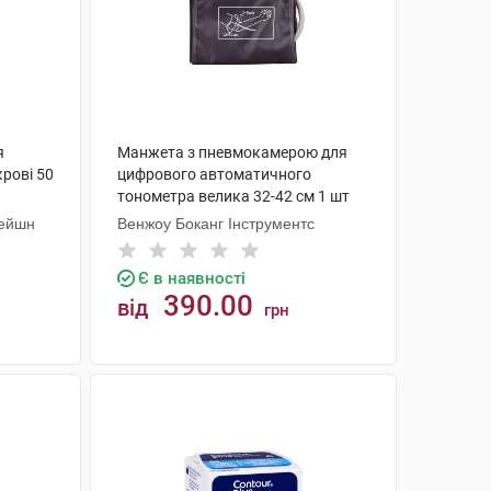
я
Манжета з пневмокамерою для
крові 50
цифрового автоматичного
тонометра велика 32-42 см 1 шт
рейшн
Венжоу Боканг Інструментс
Є в наявності
390.00
від
грн
КУПИТИ