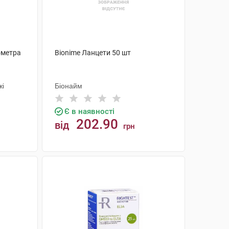
ометра
Bionime Ланцети 50 шт
а
жі
Біонайм
Є в наявності
202.90
від
грн
КУПИТИ