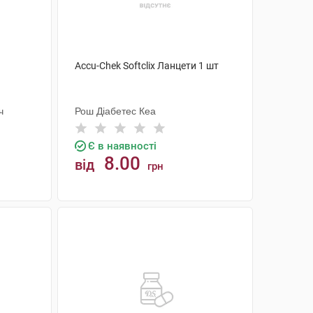
Accu-Chek Softclix Ланцети 1 шт
ч
Рош Діабетес Кеа
Є в наявності
8.00
від
грн
КУПИТИ