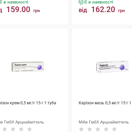
Є в наявності
Є в наявності
159.00
162.20
д
від
грн
грн
КУПИТИ
КУПИТИ
iзон крем 0,5 мг/г 15 г 1 туба
Карiзон мазь 0,5 мг/г 15 г 1
бе ГмбХ Арцнайміттель
Мібе ГмбХ Арцнайміттель