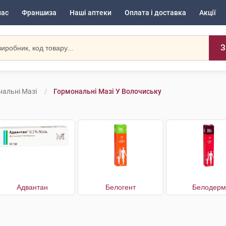
нас
Франшиза
Наші аптеки
Оплата і доставка
Акції
З
альні Мазі
Гормональні Мазі У Волочиську
Адвантан
Белогент
Белодерм