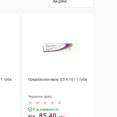
 1 туба
Преднізолон мазь 0,5 % 10 г 1 туба
Червона зірка
Є в наявності
85.40
від