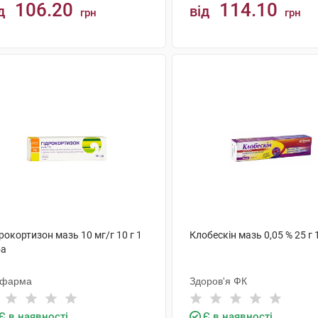
106.20
114.10
д
від
грн
грн
КУПИТИ
КУПИТИ
рокортизон мазь 10 мг/г 10 г 1
Клобескін мазь 0,05 % 25 г 
ба
офарма
Здоров'я ФК
Є в наявності
Є в наявності