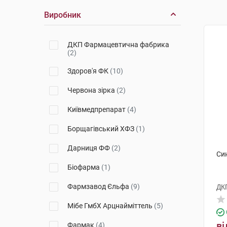
Виробник
ДКП Фармацевтична фабрика
(2)
Здоров'я ФК
(10)
Червона зірка
(2)
Київмедпрепарат
(4)
Борщагівський ХФЗ
(1)
Дарниця ФФ
(2)
Син
Біофарма
(1)
Фармзавод Єльфа
(9)
ДК
Мібе ГмбХ Арцнайміттель
(5)
ві
Фармак
(4)