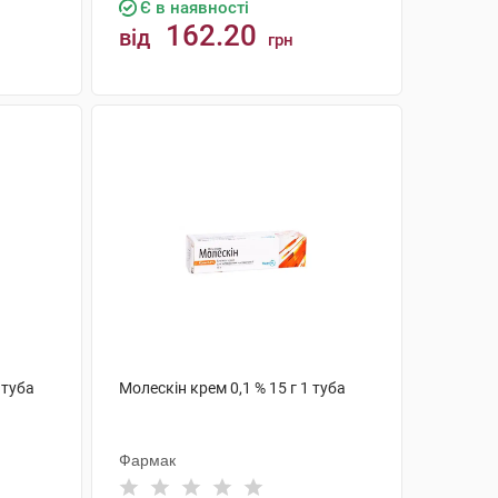
Є в наявності
162.20
від
грн
КУПИТИ
 туба
Молескін крем 0,1 % 15 г 1 туба
Фармак