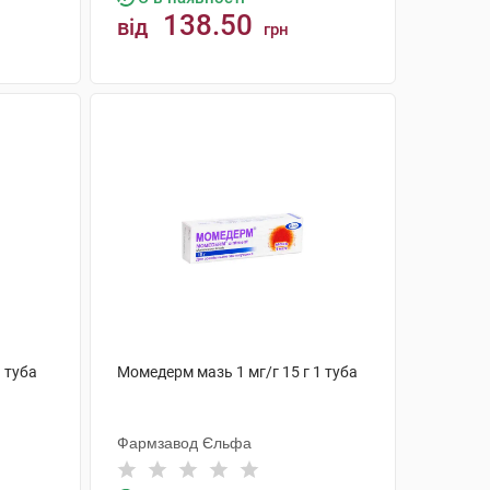
138.50
від
грн
КУПИТИ
1 туба
Момедерм мазь 1 мг/г 15 г 1 туба
Фармзавод Єльфа