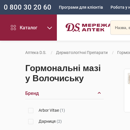
0 800 30 20 60
Програми для клієнтів
Робота у 
Каталог
Аптека D.S.
Дерматологічні Препарати
Гормон
Гормональні мазі
у Волочиську
Бренд
Arbor Vitae
(1)
Дарниця
(2)