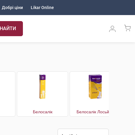
Добрі ціни
Likar Online
НАЙТИ
Белосалік
Белосалік Лосьйон