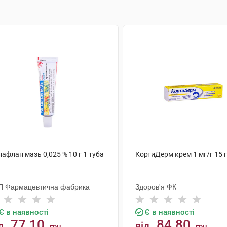
афлан мазь 0,025 % 10 г 1 туба
КортиДерм крем 1 мг/г 15 г
П Фармацевтична фабрика
Здоров'я ФК
Є в наявності
Є в наявності
77.10
84.80
д
від