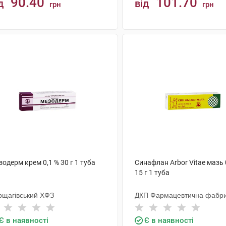
90.40
101.70
д
від
грн
грн
КУПИТИ
КУПИТИ
одерм крем 0,1 % 30 г 1 туба
Синафлан Arbor Vitae мазь 
15 г 1 туба
рщагівський ХФЗ
ДКП Фармацевтична фабр
Є в наявності
Є в наявності