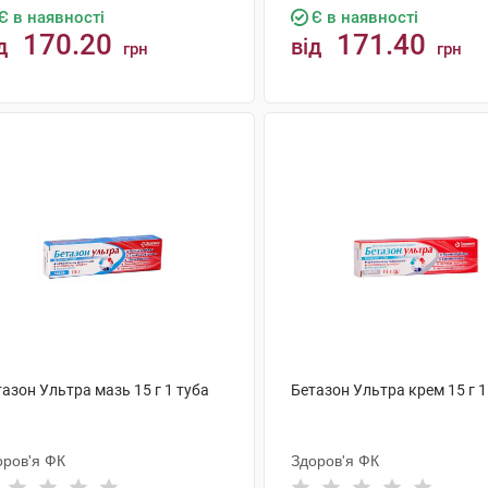
Є в наявності
Є в наявності
170.20
171.40
д
від
грн
грн
КУПИТИ
КУПИТИ
азон Ультра мазь 15 г 1 туба
Бетазон Ультра крем 15 г 1
оров'я ФК
Здоров'я ФК