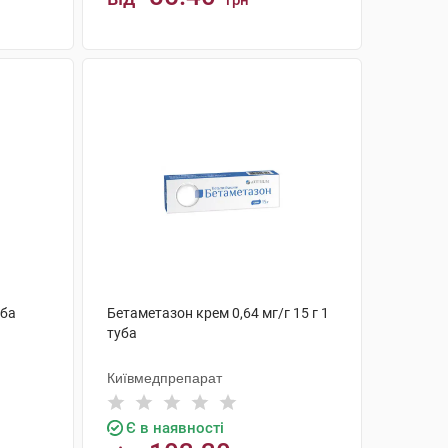
грн
КУПИТИ
уба
Бетаметазон крем 0,64 мг/г 15 г 1
туба
Київмедпрепарат
Є в наявності