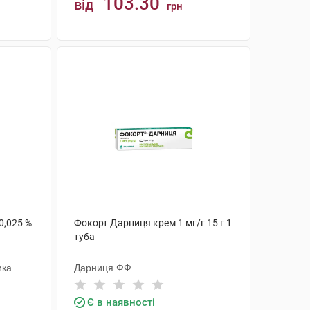
103.30
від
грн
КУПИТИ
0,025 %
Фокорт Дарниця крем 1 мг/г 15 г 1
туба
ика
Дарниця ФФ
Є в наявності