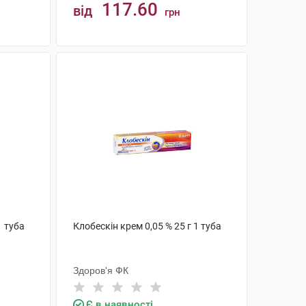
117.60
від
грн
КУПИТИ
1 туба
Клобескін крем 0,05 % 25 г 1 туба
Здоров'я ФК
Є в наявності