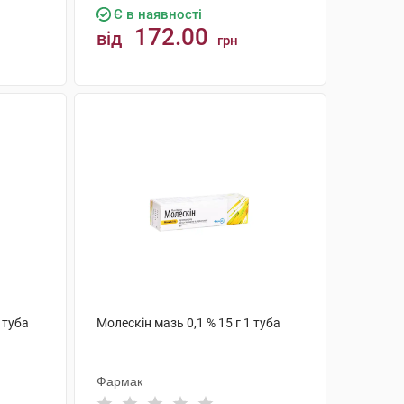
Є в наявності
172.00
від
грн
КУПИТИ
 туба
Молескін мазь 0,1 % 15 г 1 туба
Фармак