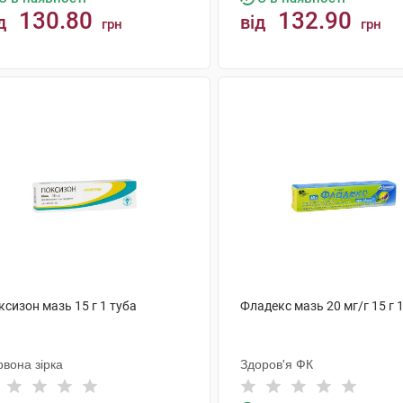
130.80
132.90
д
від
грн
грн
КУПИТИ
КУПИТИ
ксизон мазь 15 г 1 туба
Фладекс мазь 20 мг/г 15 г 
вона зірка
Здоров'я ФК