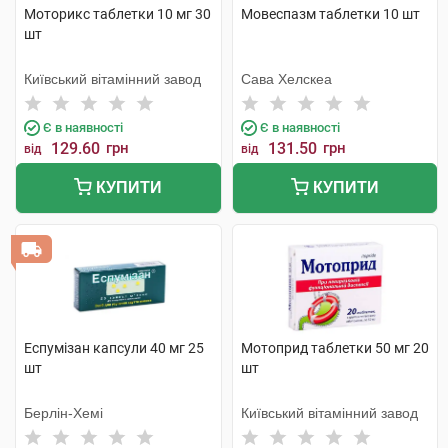
Моторикс таблетки 10 мг 30
Мовеспазм таблетки 10 шт
шт
Київський вітамінний завод
Сава Хелскеа
Є в наявності
Є в наявності
129.60
грн
131.50
грн
від
від
КУПИТИ
КУПИТИ
Еспумізан капсули 40 мг 25
Мотоприд таблетки 50 мг 20
шт
шт
Берлін-Хемі
Київський вітамінний завод