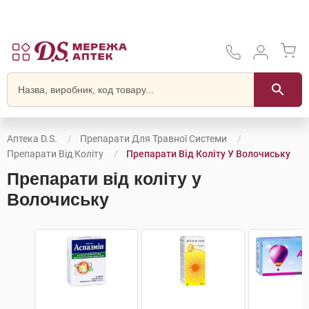
Аптека D.S.
Препарати Для Травної Системи
Препарати Від Коліту
Препарати Від Коліту У Волочиську
Препарати від коліту у
Волочиську