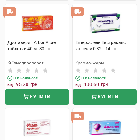
Дротаверин Arbor Vitae
Ентеросгель Екстракапс
таблетки 40 мг 30 шт
капсули 0,32 г 14 шт
Київмедпрепарат
Креома-Фарм
Є в наявності
Є в наявності
95.30
грн
100.60
грн
від
від
КУПИТИ
КУПИТИ