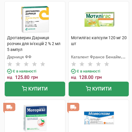
Дротаверин Дарниця
Мотилігас капсули 120 мг 20
розчин для ін'єкцій 2 % 2 мл
шт
5 ампул
Дарниця ФФ
Каталент Франсе Бенайм
СА
Є в наявності
Є в наявності
125.80
грн
128.00
грн
від
від
КУПИТИ
КУПИТИ