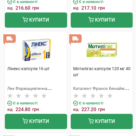
Є в наявності
Є в наявності
216.60
грн
217.10
грн
від
від
КУПИТИ
КУПИТИ
Лінекс капсули 16 шт
Мотилігас капсули 120 мг 40
шт
Лек Фармацевтична
Каталент Франсе Бенайм
компанія
СА
Є в наявності
Є в наявності
224.80
грн
227.20
грн
від
від
КУПИТИ
КУПИТИ