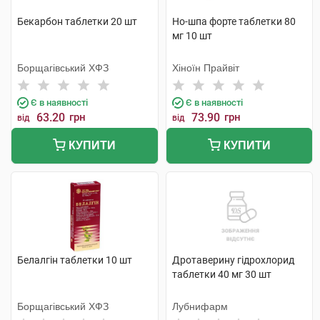
Бекарбон таблетки 20 шт
Но-шпа форте таблетки 80
мг 10 шт
Борщагівський ХФЗ
Хіноїн Прайвіт
Є в наявності
Є в наявності
63.20
грн
73.90
грн
від
від
КУПИТИ
КУПИТИ
Белалгін таблетки 10 шт
Дротаверину гідрохлорид
таблетки 40 мг 30 шт
Борщагівський ХФЗ
Лубнифарм