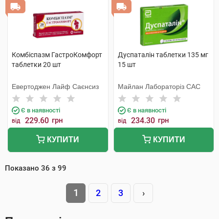
Комбіспазм ГастроКомфорт
Дуспаталін таблетки 135 мг
таблетки 20 шт
15 шт
Евертоджен Лайф Саєнсиз
Майлан Лабораторіз САС
Є в наявності
Є в наявності
229.60
грн
234.30
грн
від
від
КУПИТИ
КУПИТИ
Показано
36
з
99
1
2
3
›