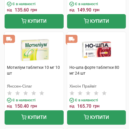
Є в наявності
Є в наявності
135.60
грн
149.90
грн
від
від
КУПИТИ
КУПИТИ
Мотиліум таблетки 10 мг 10
Но-шпа форте таблетки 80
шт
мг 24 шт
Янссен-Сілаг
Хіноїн Прайвіт
Є в наявності
Є в наявності
150.40
грн
165.70
грн
від
від
КУПИТИ
КУПИТИ