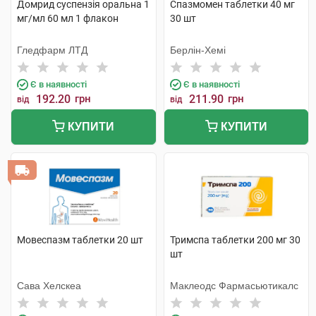
Домрид суспензія оральна 1
Спазмомен таблетки 40 мг
мг/мл 60 мл 1 флакон
30 шт
Гледфарм ЛТД
Берлін-Хемі
Є в наявності
Є в наявності
192.20
грн
211.90
грн
від
від
КУПИТИ
КУПИТИ
Мовеспазм таблетки 20 шт
Тримспа таблетки 200 мг 30
шт
Сава Хелскеа
Маклеодс Фармасьютикалс