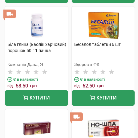
Біла глина (каолін харчовий)
Бесалол таблетки 6 шт
порошок 50 г 1 пачка
Компанія Дана, Я
Здоров'я ФК
Є в наявності
Є в наявності
58.50
грн
62.50
грн
від
від
КУПИТИ
КУПИТИ