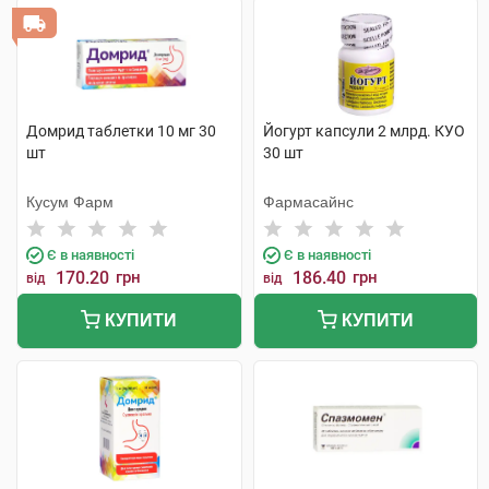
Домрид таблетки 10 мг 30
Йогурт капсули 2 млрд. КУО
шт
30 шт
Кусум Фарм
Фармасайнс
Є в наявності
Є в наявності
170.20
грн
186.40
грн
від
від
КУПИТИ
КУПИТИ