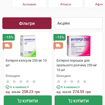
Аспазмін
Атоксіл
Афлет
Фільтри
−15%
−15%
Ентерол капсули 250 мг 10
Ентерол порошок для
шт
орального розчину 250 мг
10 шт
Біокодекс
Біокодекс
Є в наявності
Є в наявності
258.23
274.55
грн
грн
від
303.80
від
323.00
КУПИТИ
КУПИТИ