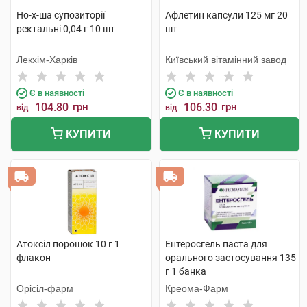
Но-х-ша супозиторії
Афлетин капсули 125 мг 20
ректальні 0,04 г 10 шт
шт
Лекхім-Харків
Київський вітамінний завод
Є в наявності
Є в наявності
104.80
грн
106.30
грн
від
від
КУПИТИ
КУПИТИ
Атоксіл порошок 10 г 1
Ентеросгель паста для
флакон
орального застосування 135
г 1 банка
Орісіл-фарм
Креома-Фарм