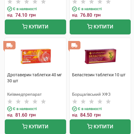
Є в наявності
Є в наявності
74.10
грн
76.80
грн
від
від
КУПИТИ
КУПИТИ
Дротаверин таблетки 40 мг
Беластезин таблетки 10 шт
30 шт
Київмедпрепарат
Борщагівський ХФЗ
Є в наявності
Є в наявності
81.60
грн
84.50
грн
від
від
КУПИТИ
КУПИТИ